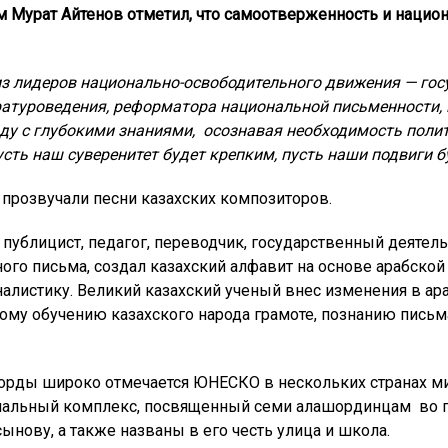
м Мурат Айтенов отметил, что самоотверженность и нацио
из лидеров национально-освободительного движения — гос
ратуроведения, реформатора национальной письменности, п
яду с глубокими знаниями, осознавая необходимость полит
усть наш суверенитет будет крепким, пусть наши подвиги 
, прозвучали песни казахских композиторов.
, публицист, педагог, переводчик, государственный деятел
го письма, создал казахский алфавит на основе арабской
алистику. Великий казахский ученый внес изменения в ар
ому обучению казахского народа грамоте, познанию письм
орды широко отмечается ЮНЕСКО в нескольких странах ми
иальный комплекс, посвященный семи алашординцам во 
сынову, а также названы в его честь улица и школа.