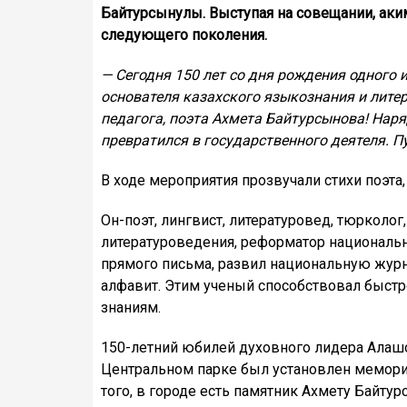
Байтурсынулы. Выступая на совещании, аки
следующего поколения.
— Сегодня 150 лет со дня рождения одного 
основателя казахского языкознания и лите
педагога, поэта Ахмета Байтурсынова! Нар
превратился в государственного деятеля. П
В ходе мероприятия прозвучали стихи поэта
Он-поэт, лингвист, литературовед, тюрколог
литературоведения, реформатор национально
прямого письма, развил национальную журн
алфавит. Этим ученый способствовал быстр
знаниям.
150-летний юбилей духовного лидера Алаш
Центральном парке был установлен мемор
того, в городе есть памятник Ахмету Байтур