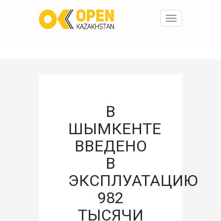
Toggle
navigation
В
ШЫМКЕНТЕ
ВВЕДЕНО
В
ЭКСПЛУАТАЦИЮ
982
ТЫСЯЧИ