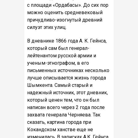
с площади «Ордабасы». До сих пор
можно оценить средневековый
причудливо-изогнутый древний
силуэт этих улиц.
В дневнике 1866 года А. К. Гейнса,
который сам был генерал-
лейтенантом русской армии и
ученым-этнографом, в его
письменных источниках несколько
лучше описывается жизнь города
Шымкента. Самый старый и
надежный источник, этот дневник,
который ценен тем, что он был
написан всего через 2 года после
захвата генерала Черняева. Так
сказать, картина города при
Кокандском ханстве еще не
изменилась. В записках А.К. Гейнса