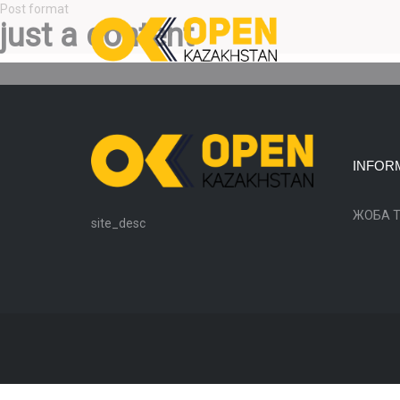
Post format
just a content
INFOR
ЖОБА 
site_desc