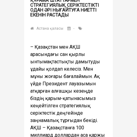
ҚҰРАМА ШТАТТАРМЕН
СТРАТЕГИЯЛЫҚ СЕРІКТЕСТІКТІ
ОДАН ӘРІ НЫҒАЙТУҒА НИЕТТІ
ЕКЕНІН РАСТАДЫ
Астана қаласы
-
– Қазақстан мен АҚШ
арасындағы сан қырлы
ынтымақтастықты дамытуды
ұдайы қолдап келесіз. Мен
мұны жоғары бағалаймын. Ақ
үйде Президент лауазымын
атқарған алғашқы кезеңде
біздің қарым-қатынасымыз
кеңейтілген стратегиялық
серіктестік деңгейінде
заңнамалық тұрғыдан бекіді.
АҚШ – Қазақстанға 100
миллиард доллардан аса қаржы