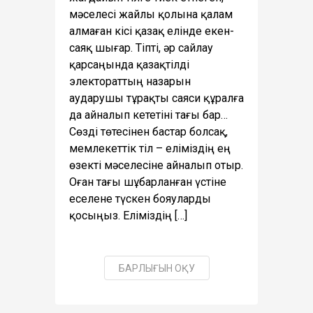
мәселесі жайлы қолына қалам
алмаған кісі қазақ елінде екен-
саяқ шығар. Тіпті, әр сайлау
қарсаңында қазақтілді
электораттың назарын
аударушы тұрақты саяси құралға
да айналып кететіні тағы бар…
Сөзді төтесінен бастар болсақ,
мемлекеттік тіл – еліміздің ең
өзекті мәселесіне айналып отыр.
Оған тағы шұбарланған үстіне
еселене түскен бояуларды
қосыңыз. Еліміздің […]
БАРЛЫҒЫН ОҚУ