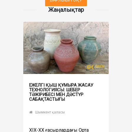
БАРЛЫҒЫН ОҚУ
Жаңалықтар
ЕЖЕЛГІ ҚЫШ ҚҰМЫРА ЖАСАУ
ТЕХНОЛОГИЯСЫ: ШЕБЕР
ТӘЖІРИБЕСІ МЕН ДӘСТҮР
САБАҚТАСТЫҒЫ
Шымкент қаласы
ХІХ-ХХ ғасырлардағы Орта