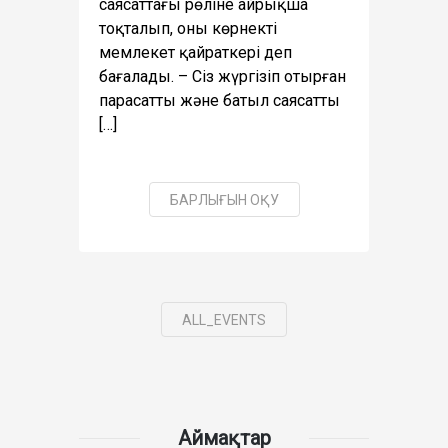
саясаттағы рөліне айрықша
тоқталып, оны көрнекті
мемлекет қайраткері деп
бағалады. – Сіз жүргізіп отырған
парасатты және батыл саясатты
[…]
БАРЛЫҒЫН ОҚУ
ALL_EVENTS
Аймақтар