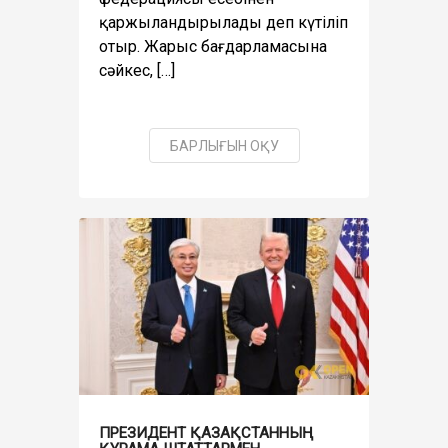
қаржыландырылады деп күтіліп
отыр. Жарыс бағдарламасына
сәйкес, […]
БАРЛЫҒЫН ОҚУ
ПРЕЗИДЕНТ ҚАЗАҚСТАННЫҢ