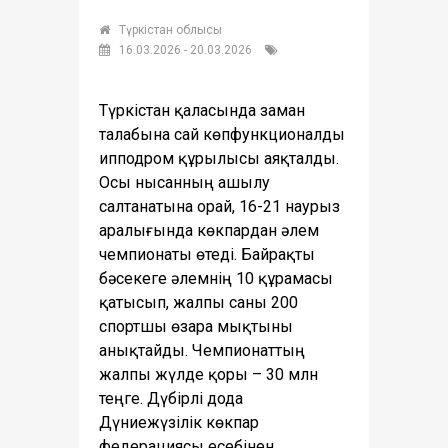
Түркістан облысы
16.03.2026 - 20.03.2026
Түркістан қаласында заман
талабына сай көпфункционалды
ипподром құрылысы аяқталды.
Осы нысанның ашылу
салтанатына орай, 16-21 наурыз
аралығында көкпардан әлем
чемпионаты өтеді. Байрақты
бәсекеге әлемнің 10 құрамасы
қатысып, жалпы саны 200
спортшы өзара мықтыны
анықтайды. Чемпионаттың
жалпы жүлде қоры – 30 млн
теңге. Дүбірлі дода
Дүниежүзілік көкпар
федерациясы есебінен