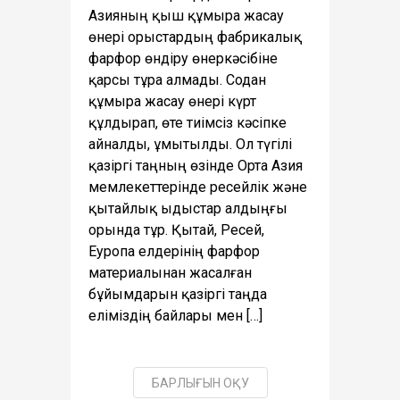
Азияның қыш құмыра жасау
өнері орыстардың фабрикалық
фарфор өндіру өнеркәсібіне
қарсы тұра алмады. Содан
құмыра жасау өнері күрт
құлдырап, өте тиімсіз кәсіпке
айналды, ұмытылды. Ол түгілі
қазіргі таңның өзінде Орта Азия
мемлекеттерінде ресейлік және
қытайлық ыдыстар алдыңғы
орында тұр. Қытай, Ресей,
Еуропа елдерінің фарфор
материалынан жасалған
бұйымдарын қазіргі таңда
еліміздің байлары мен […]
БАРЛЫҒЫН ОҚУ