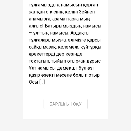
тұлғамыздың намысын қорғап
жатқан о кісінің келіні Зейнеп
апамызға, азаматтарға мың
алғыс! Батырымыздың намысы
– ұлттың намысы. Ардақты
тұлғаларымызға, елімізге қарсы
сайқымазақ, келемеж, құйтұрқы
әрекеттерді дер кезінде
тоқтатып, тыйып отырған дұрыс.
Ұлт намысы демекші, бұл өзі
қазір өзекті мәселе болып отыр.
Осы […]
БАРЛЫҒЫН ОҚУ