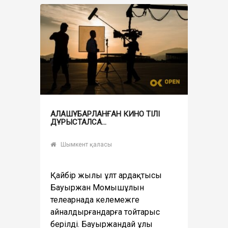
АЛАШҰБАРЛАНҒАН КИНО ТІЛІ
ДҰРЫСТАЛСА…
Шымкент қаласы
Қайбір жылы ұлт ардақтысы
Бауыржан Момышұлын
телеарнада келемежге
айналдырғандарға тойтарыс
берілді. Бауыржандай ұлы