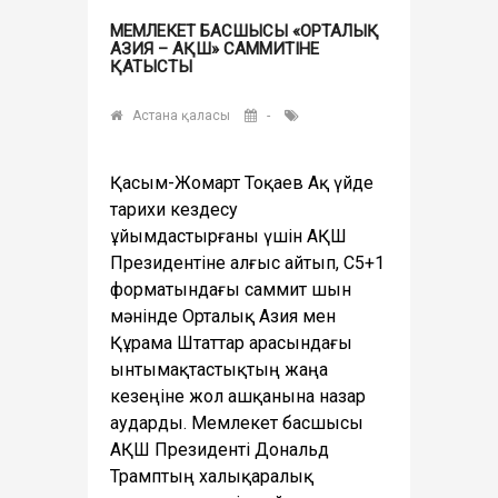
МЕМЛЕКЕТ БАСШЫСЫ «ОРТАЛЫҚ
АЗИЯ – АҚШ» САММИТІНЕ
ҚАТЫСТЫ
Астана қаласы
-
Қасым-Жомарт Тоқаев Ақ үйде
тарихи кездесу
ұйымдастырғаны үшін АҚШ
Президентіне алғыс айтып, С5+1
форматындағы саммит шын
мәнінде Орталық Азия мен
Құрама Штаттар арасындағы
ынтымақтастықтың жаңа
кезеңіне жол ашқанына назар
аударды. Мемлекет басшысы
АҚШ Президенті Дональд
Трамптың халықаралық