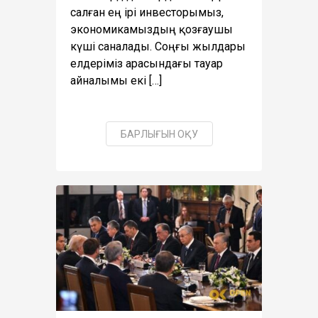
салған ең ірі инвесторымыз,
экономикамыздың қозғаушы
күші саналады. Соңғы жылдары
елдеріміз арасындағы тауар
айналымы екі […]
БАРЛЫҒЫН ОҚУ