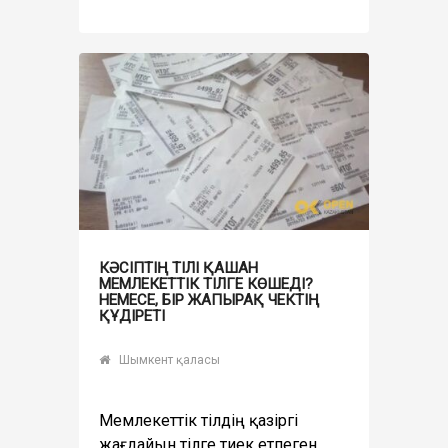
КӘСІПТІҢ ТІЛІ ҚАШАН
МЕМЛЕКЕТТІК ТІЛГЕ КӨШЕДІ?
НЕМЕСЕ, БІР ЖАПЫРАҚ ЧЕКТІҢ
ҚҰДІРЕТІ
Шымкент қаласы
Мемлекеттік тілдің қазіргі
жағдайын тілге тиек етпеген,