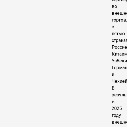
во
внешн
торгов
с
пятью
страна
Россие
Китаем
Узбеки
Герма
и
Чехией
В
резуль
в
2025
году
внешн