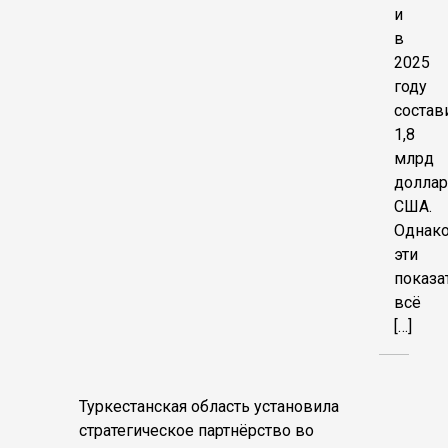
и
в
2025
году
состав
1,8
млрд
долла
США.
Однак
эти
показа
всё
[…]
Туркестанская область установила
стратегическое партнёрство во