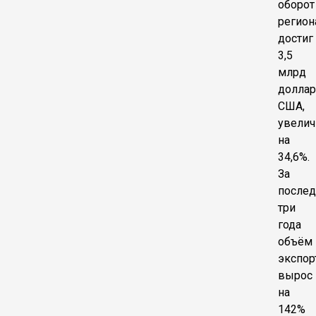
оборот
регион
достиг
3,5
млрд
долла
США,
увели
на
34,6%.
За
послед
три
года
объём
экспор
вырос
на
142%