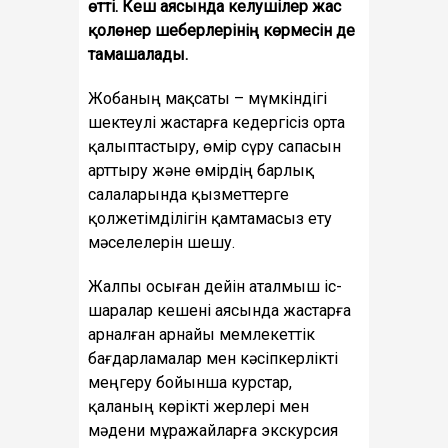
өтті. Кеш аясында келушілер жас
қолөнер шеберлерінің көрмесін де
тамашалады.
Жобаның мақсаты – мүмкіндігі
шектеулі жастарға кедергісіз орта
қалыптастыру, өмір сүру сапасын
арттыру және өмірдің барлық
салаларында қызметтерге
қолжетімділігін қамтамасыз ету
мәселелерін шешу.
Жалпы осыған дейін аталмыш іс-
шаралар кешені аясында жастарға
арналған арнайы мемлекеттік
бағдарламалар мен кәсіпкерлікті
меңгеру бойынша курстар,
қаланың көрікті жерлері мен
мәдени мұражайларға экскурсия