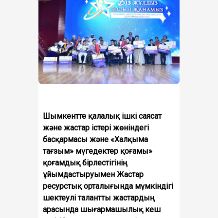
Шымкентте қалалық ішкі саясат
және жастар істері жөніндегі
басқармасы және «Халқыма
тағзым» мүгедектер қоғамы»
қоғамдық бірлестігінің
ұйымдастыруымен Жастар
ресурстық орталығында мүмкіндігі
шектеулі талантты жастардың
арасында шығармашылық кеш