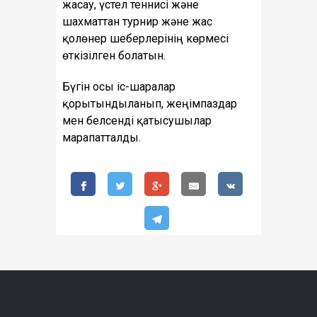
жасау, үстел теннисі және
шахматтан турнир және жас
қолөнер шеберлерінің көрмесі
өткізілген болатын.
Бүгін осы іс-шаралар
қорытындыланып, жеңімпаздар
мен белсенді қатысушылар
марапатталды.