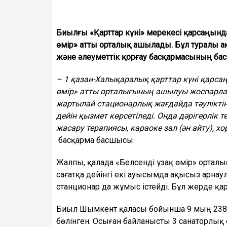
Биылғы «Қарттар күні» мерекесі қарсаңынд
өмір» атты орталық ашылады. Бұл туралы
және әлеуметтік қорғау басқармасының б
– 1 қазан-Халықаралық қарттар күні қарса
өмір» атты орталығының ашылуы жоспарлану
жартылай стационарлық жағдайда тәуліктің
дейін қызмет көрсетіледі. Онда дәрігерлік т
жасару терапиясы, караоке зал (ән айту), 
басқарма басшысы.
Жалпы, қалада «Белсенді ұзақ өмір» ортал
сағатқа дейінгі екі ауысымда ақысыз арнау
станционар да жұмыс істейді. Бұл жерде қари
Биыл Шымкент қаласы бойынша 9 мың 238 
бөлінген. Осыған байланысты 3 санаторлы