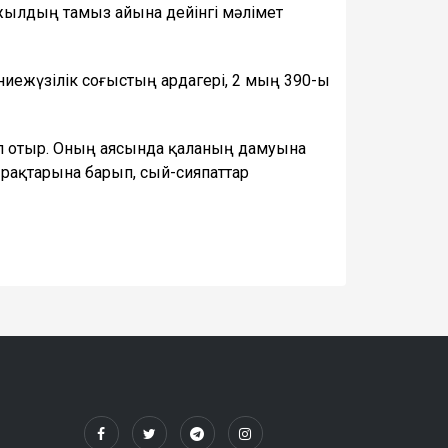
 жылдың тамыз айына дейінгі мәлімет
ниежүзілік соғыстың ардагері, 2 мың 390-ы
ып отыр. Оның аясында қаланың дамуына
ырақтарына барып, сый-сияпаттар