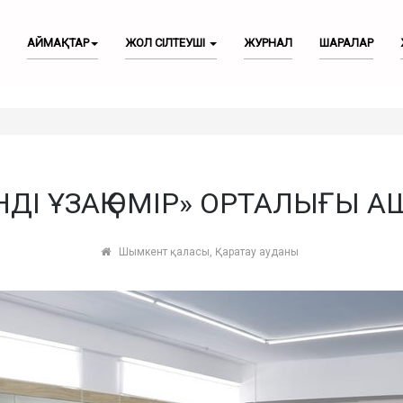
АЙМАҚТАР
ЖОЛ СІЛТЕУШІ
ЖУРНАЛ
ШАРАЛАР
НДІ ҰЗАҚ ӨМІР» ОРТАЛЫҒЫ 
Шымкент қаласы, Қаратау ауданы