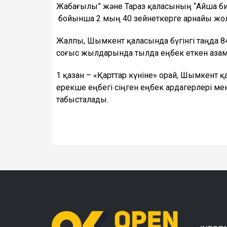
Жабағылы” және Тараз қаласының “Айша биб
бойынша 2 мың 40 зейнеткерге арнайы жолд
Жалпы, Шымкент қаласында бүгінгі таңда 84
соғыс жылдарында тылда еңбек еткен азам
1 қазан – «Қарттар күніне» орай, Шымкент
ерекше еңбегі сіңген еңбек ардагерлері ме
табысталады.