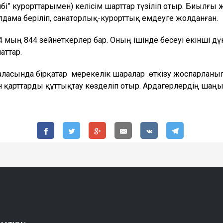
і” курорттарымен) келісім шарттар түзіліп отыр. Биылғы
ама беріліп, санаторлық-курорттық емдеуге жолданған.
 мың 844 зейнеткерлер бар. Оның ішінде бесеуі екінші дү
аттар.
 қаласында бірқатар мерекелік шаралар өткізу жоспарлан
н қарттарды құттықтау көзделіп отыр. Ардагерлердің шаң