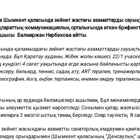
а Шымкент қаласында зейнет жастағы азаматтарды сауықты
 ақпараттық-коммуникациялық орталығында өткен брифин
асшысы Балмаржан Нарбекова айтты.
ңында қаламыздағы зейнет жастағы азаматтарды сауықтыру
да. Бұл Қаратау ауданы, Жібек жолы көшесі, 22/1 учаск
 күндізгі 4 сағат уақытында егде жасына байланысты қар
ексеру, бильярд, теннис, садақ ату, ART терапия, тренажерл
хореография, йога, еңбек терпаиясы, инемен емдеу терапия
ығының әр ауданда бөлімшелері ашылмақ. Бұл мекемелерде
лы әлеуметтік қызмет көрсетіледі. Сонымен қатар, жалғызі
яларға 3 мезгіл ыстық тамақ беріледі. Олар тәуліктің 8 са
зейнет жасындағы азаматты санаторлық емдеумен қамта
қ емдеу орындарымен (Шымкент қаласының “Денсаулық” ш