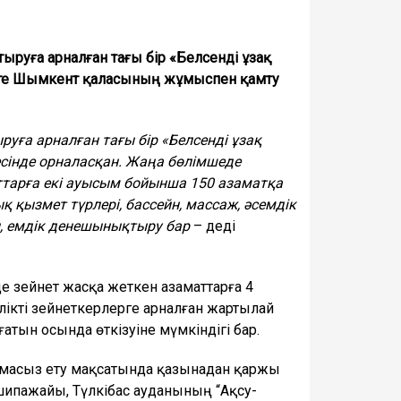
руға арналған тағы бір «Белсенді ұзақ
гте Шымкент қаласының жұмыспен қамту
ға арналған тағы бір «Белсенді ұзақ
есінде орналасқан. Жаңа бөлімшеде
ттарға екі ауысым бойынша 150 азаматқа
ық қызмет түрлері, бассейн, массаж, әсемдік
сы, емдік денешынықтыру бар
– деді
 зейнет жасқа жеткен азаматтарға 4
лікті зейнеткерлерге арналған жартылай
ғатын осында өткізуіне мүмкіндігі бар.
масыз ету мақсатында қазынадан қаржы
ипажайы, Түлкібас ауданының “Ақсу-