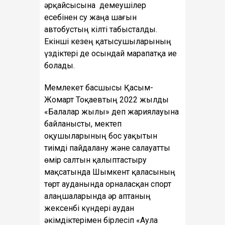
әрқайсысына демеушілер
есебінен су жаңа шағын
автобустың кілті табысталды.
Екінші кезең қатысушыларының
үздіктері де осындай марапатқа ие
болады.
Мемлекет басшысы Қасым-
Жомарт Тоқаевтың 2022 жылды
«Балалар жылы» деп жариялауына
байланысты, мектеп
оқушыларының бос уақытын
тиімді пайдалану және салауатты
өмір салтын қалыптастыру
мақсатында Шымкент қаласының
төрт ауданында орналасқан спорт
алаңшаларында әр аптаның
жексенбі күндері аудан
әкімдіктерімен бірлесіп «Аула