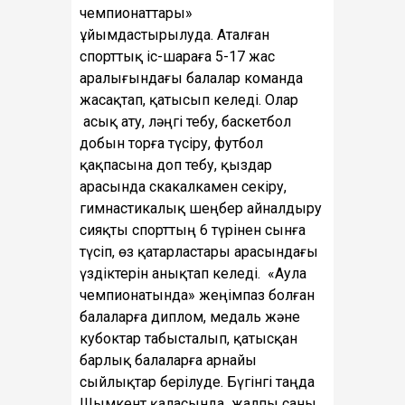
чемпионаттары»
ұйымдастырылуда. Аталған
спорттық іс-шараға 5-17 жас
аралығындағы балалар команда
жасақтап, қатысып келеді. Олар
асық ату, ләңгі тебу, баскетбол
добын торға түсіру, футбол
қақпасына доп тебу, қыздар
арасында скакалкамен секіру,
гимнастикалық шеңбер айналдыру
сияқты спорттың 6 түрінен сынға
түсіп, өз қатарластары арасындағы
үздіктерін анықтап келеді. «Аула
чемпионатында» жеңімпаз болған
балаларға диплом, медаль және
кубоктар табысталып, қатысқан
барлық балаларға арнайы
сыйлықтар берілуде. Бүгінгі таңда
Шымкент қаласында
жалпы саны