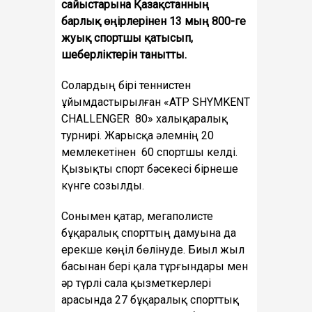
сайыстарына Қазақстанның
барлық өңірлерінен 13 мың 800-ге
жуық спортшы қатысып,
шеберліктерін танытты.
Солардың бірі теннистен
ұйымдастырылған «ATP SHYMKENT
CHALLENGER 80» халықаралық
турнирі. Жарысқа әлемнің 20
мемлекетінен 60 спортшы келді.
Қызықты спорт бәсекесі бірнеше
күнге созылды.
Сонымен қатар, мегаполисте
бұқаралық спорттың дамуына да
ерекше көңіл бөлінуде. Биыл жыл
басынан бері қала тұрғындары мен
әр түрлі сала қызметкерлері
арасында 27 бұқаралық спорттық