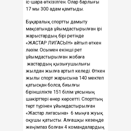
іс-шара өткізілген. Олар барлығы
17 мы 300 адам қамтыды.
Бұқаралық спортты дамыту
мақсатында ұйымдастырылған ірі
жарыстардың бірі ретінде
«ЖАСТАР ЛИГАСЫН» айтып өткен
ләзім. Осымен екінші рет
ұйымдастырылған жобаға
жастардың қызығушылығы
жылдан жылға артып келеді. Өткен
жылы спорт жарысына 140 мектеп
қатысқан болса, биылғы
біріншілікте 151 білім ұясының
шәкірттері өнер көрсетті. Спорттың
төрт түрінен ұйымдастырылған
«Жастар лигасына» 6 мыңға жуық
оқушы қатысты. Алғашқы кезеңде
жеңімпаз болған 4 командалардың