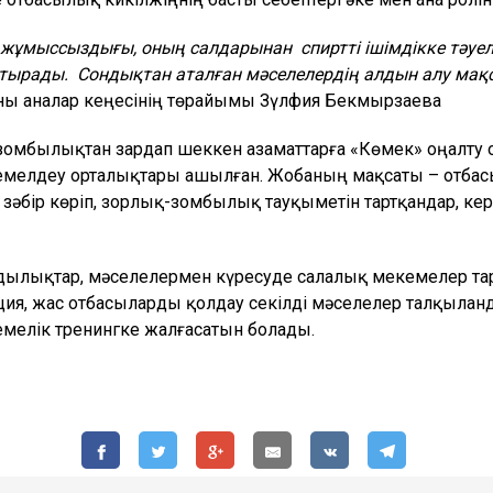
ді жұмыссыздығы, оның салдарынан спиртті ішімдікке тәу
қтырады. Сондықтан аталған мәселелердің алдын алу мақс
даны аналар кеңесінің төрайымы Зүлфия Бекмырзаева
омбылықтан зардап шеккен азаматтарға «Көмек» оңалту
йемелдеу орталықтары ашылған. Жобаның мақсаты – отба
әбір көріп, зорлық-зомбылық тауқыметін тартқандар, ке
ылықтар, мәселелермен күресуде салалық мекемелер та
ия, жас отбасыларды қолдау секілді мәселелер талқылан
мелік тренингке жалғасатын болады.