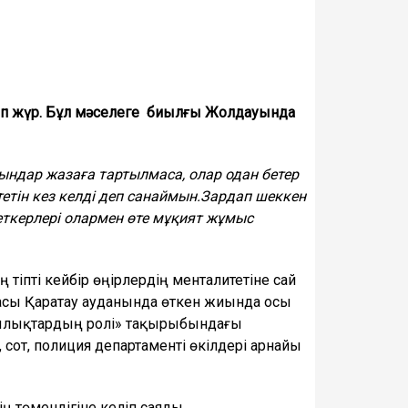
ып жүр. Бұл мәселеге биылғы Жолдауында
ндар жазаға тартылмаса, олар одан бетер
етін кез келді деп санаймын.Зардап шеккен
еткерлері олармен өте мұқият жұмыс
тіпті кейбір өңірлердің менталитетіне сай
асы Қаратау ауданында өткен жиында осы
ылықтардың ролі» тақырыбындағы
 сот, полиция департаменті өкілдері арнайы
ң төмендігіне келіп саяды.