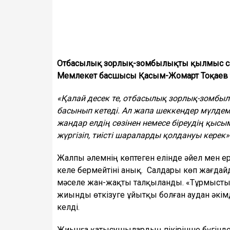
Отбасылық зорлық-зомбылықты қылмыс сан
Мемлекет басшысы Қасым-Жомарт Тоқаев 
«Қалай десек те, отбасылық зорлық-зомбы
басынып кетеді. Ал жапа шеккендер мүлдем
жандар елдің сөзінен немесе біреудің қыс
жүргізіп, тиісті шараларды қолдануы керек»
Жалпы әлемнің көптеген елінде әйел мен ер 
келе бермейтіні анық. Салдары көп жағда
мәселе жан-жақты талқыланды. «Тұрмыст
жиынды өткізуге ұйытқы болған аудан әкімді
келді.
Жиынға қатысушылардың пікірінше бүгінде о