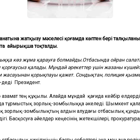
атына жатқызу мәселесі қоғамда көптен бері талқылан
та айырықша тоқталды.
лыққа көз жұма қарауға болмайды.Отбасында ойран салаты
 қорғаусыз қалады. Мұндай әрекеттер үшін жазаны күшейт
ым жасауынан қорықпауы қажет. Сондықтан, полиция қызм
-деді Президент.
азамат тең құқылы. Алайда мұндай қағида кейбір елдердің 
йда тұрмыстық зорлық-зомбылыққа әкеледі. Шымкент қал
ық зорлық-зомбылықтың алдын алудағы отбасылық құнд
гі. Басқосуға әйелдер кеңесінің жетекшілері, прокуратура,
тбасылық кикілжіңнің басты себептері әке мен ана роліні