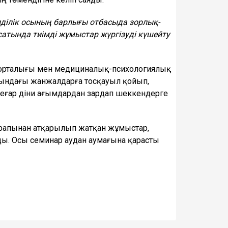
елділік осының барлығы отбасыда зорлық-
атында тиімді жұмыстар жүргізуді күшейту
 орталығы мен медициналық-психологиялық
сындағы жанжалдарға тосқауыл қойып,
реғар діни ағымдардан зардап шеккендерге
рапынан атқарылып жатқан жұмыстар,
ды. Осы семинар аудан аумағына қарасты