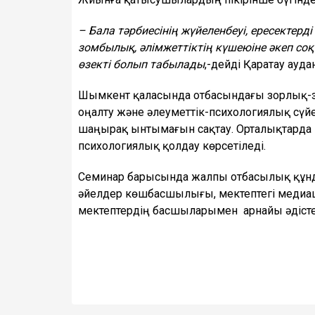
– Бала тәрбиесінің жүйеленбеуі, ересектер
зомбылық, әлімжеттіктің күшеюіне әкеп со
өзекті болып табылады
,-дейді Қаратау ау
Шымкент қаласында отбасындағы зорлық-з
оңалту және әлеуметтік-психологиялық сү
шаңырақ ынтымағын сақтау. Орталықтарда з
психологиялық қолдау көрсетіледі.
Семинар барысында жалпы отбасылық құнд
әйелдер көшбасшылығы, мектептегі медиац
мектептердің басшыларымен арнайы әдісте