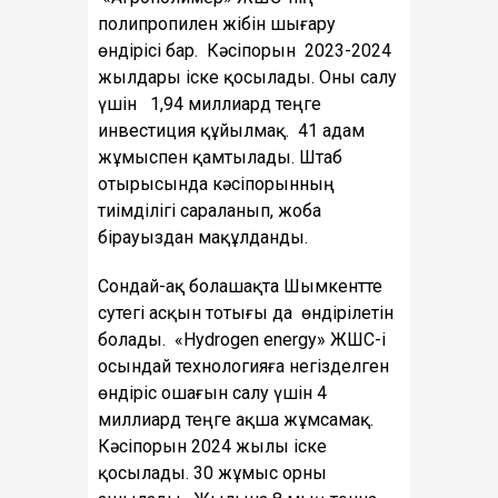
полипропилен жібін шығару
өндірісі бар. Кәсіпорын 2023-2024
жылдары іске қосылады. Оны салу
үшін 1,94 миллиард теңге
инвестиция құйылмақ. 41 адам
жұмыспен қамтылады. Штаб
отырысында кәсіпорынның
тиімділігі сараланып, жоба
бірауыздан мақұлданды.
Сондай-ақ болашақта Шымкентте
сутегі асқын тотығы да өндірілетін
болады. «Нydrogen energy» ЖШС-і
осындай технологияға негізделген
өндіріс ошағын салу үшін 4
миллиард теңге ақша жұмсамақ.
Кәсіпорын 2024 жылы іске
қосылады. 30 жұмыс орны