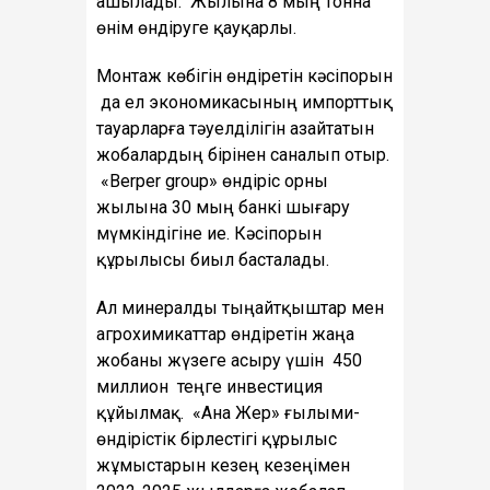
ашылады. Жылына 8 мың тонна
өнім өндіруге қауқарлы.
Монтаж көбігін өндіретін кәсіпорын
да ел экономикасының импорттық
тауарларға тәуелділігін азайтатын
жобалардың бірінен саналып отыр.
«Вerper group» өндіріс орны
жылына 30 мың банкі шығару
мүмкіндігіне ие. Кәсіпорын
құрылысы биыл басталады.
Ал минералды тыңайтқыштар мен
агрохимикаттар өндіретін жаңа
жобаны жүзеге асыру үшін 450
миллион теңге инвестиция
құйылмақ. «Ана Жер» ғылыми-
өндірістік бірлестігі құрылыс
жұмыстарын кезең кезеңімен