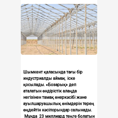
Шымкент қаласында тағы бір
индустриалды аймақ іске
қосылады. «Бозарық» деп
аталатын өндірістік алаңда
негізінен тамақ өнеркәсібі және
ауылшаруашылық өнімдерін терең
өңдейтін кәсіпорындар салынады.
Мұнда 23 миллиард теңге болатын