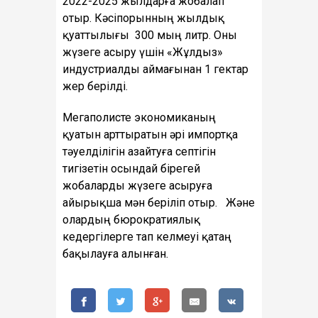
2022-2025 жылдарға жобалап
отыр. Кәсіпорынның жылдық
қуаттылығы 300 мың литр. Оны
жүзеге асыру үшін «Жұлдыз»
индустриалды аймағынан 1 гектар
жер берілді.
Мегаполисте экономиканың
қуатын арттыратын әрі импортқа
тәуелділігін азайтуға септігін
тигізетін осындай бірегей
жобаларды жүзеге асыруға
айырықша мән беріліп отыр. Және
олардың бюрократиялық
кедергілерге тап келмеуі қатаң
бақылауға алынған.