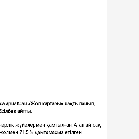
 арналған «Жол картасы» нақтыланып,
Есілбек айтты.
ерлік жүйелермен қамтылған. Атап айтсақ,
 жолмен 71,5 % қамтамасыз етілген.