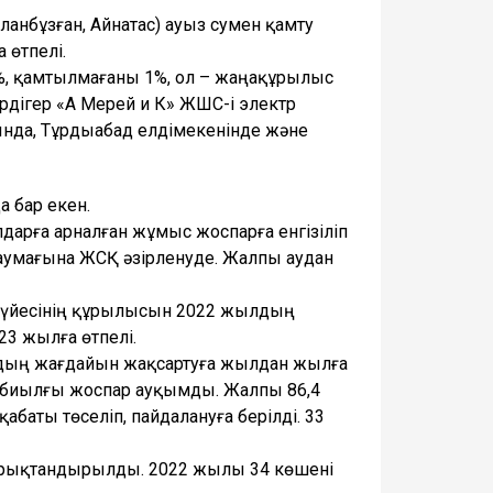
анбұзған, Айнатас) ауыз сумен қамту
өтпелі.
%, қамтылмағаны 1%, ол – жаңақұрылыс
рдігер «А Мерей и К» ЖШС-і электр
ында, Тұрдыабад елдімекенінде және
 бар екен.
дарға арналған жұмыс жоспарға енгізіліп
с аумағына ЖСҚ әзірленуде. Жалпы аудан
 жүйесінің құрылысын 2022 жылдың
3 жылға өтпелі.
рдың жағдайын жақсартуға жылдан жылға
е, биылғы жоспар ауқымды. Жалпы 86,4
аты төселіп, пайдалануға берілді. 33
арықтандырылды. 2022 жылы 34 көшені