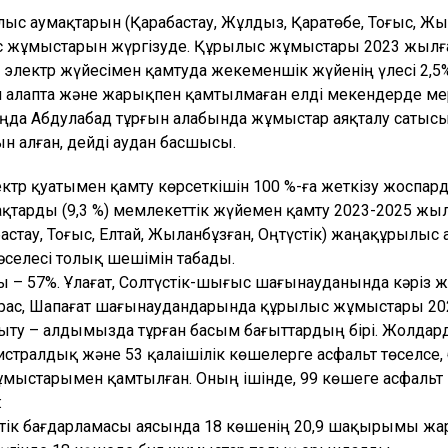
ыс аумақтарын (Қарабастау, Жұлдыз, Қаратөбе, Тоғыс, Жыл
жұмыстарын жүргізуде. Құрылыс жұмыстары 2023 жылға 
 электр жүйесімен қамтуда жекеменшік жүйенің үлесі 2,5
н алапта және жарықпен қамтылмаған елді мекендерде ме
таңда Абдулабад тұрғын алабында жұмыстар аяқталу сатыс
н алған, дейді аудан басшысы.
 қуатымен қамту көрсеткішін 100 %-ға жеткізу жоспарда
ақтарды (9,3 %) мемлекеттік жүйемен қамту 2023-2025 жыл
абастау, Тоғыс, Елтай, Жыланбұзған, Оңтүстік) жаңақұрылы
селесі толық шешімін табады.
ы – 57%. Ұлағат, Солтүстік-шығыс шағынауданында кәріз
ирас, Шапағат шағынаудандарында құрылыс жұмыстары 202
ту – алдымызда тұрған басым бағыттардың бірі. Жолда
гистралдық және 53 қалаішілік көшелерге асфальт төселс
тарымен қамтылған. Оның ішінде, 99 көшеге асфальт қаб
:
стік бағдарламасы аясында 18 көшенің 20,9 шақырымы ж