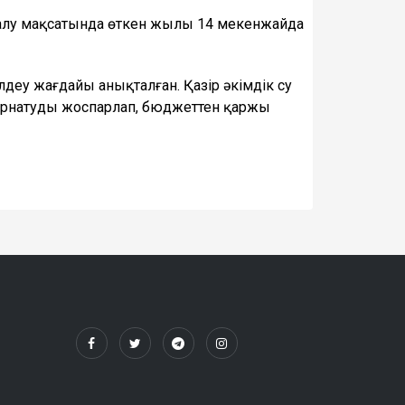
 алу мақсатында өткен жылы 14 мекенжайда
еу жағдайы анықталған. Қазір әкімдік су
орнатуды жоспарлап, бюджеттен қаржы