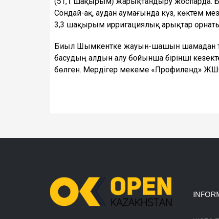
(51,1 шақырым) жарықтандыру жоспарда. Б
Сондай-ақ, аудан аумағында күз, көктем 
3,3 шақырым ирригациялық арықтар орнаты
Биыл Шымкентке жауын-шашын шамадан тыс т
басудың алдын алу бойынша бірінші кезек
бөлген. Мердігер мекеме «Профиленд» ЖШС
INFOR