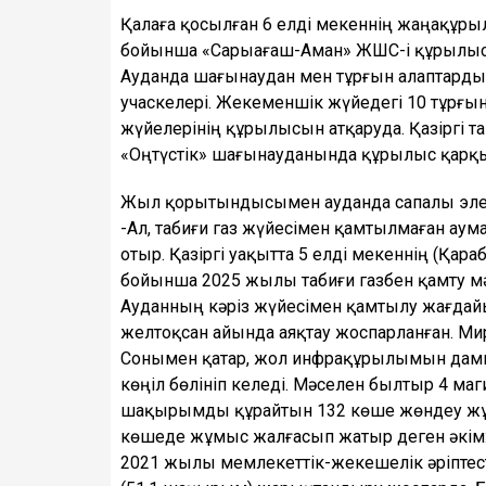
Қалаға қосылған 6 елді мекеннің жаңақұрыл
бойынша «Сарыағаш-Аман» ЖШС-і құрылыс 
Ауданда шағынаудан мен тұрғын алаптарды
учаскелері. Жекеменшік жүйедегі 10 тұрғы
жүйелерінің құрылысын атқаруда. Қазіргі 
«Оңтүстік» шағынауданында құрылыс қарқы
Жыл қорытындысымен ауданда сапалы электр
-Ал, табиғи газ жүйесімен қамтылмаған аум
отыр. Қазіргі уақытта 5 елді мекеннің (Қар
бойынша 2025 жылы табиғи газбен қамту мә
Ауданның кәріз жүйесімен қамтылу жағдай
желтоқсан айында аяқтау жоспарланған. М
Сонымен қатар, жол инфрақұрылымын дамы
көңіл бөлініп келеді. Мәселен былтыр 4 ма
шақырымды құрайтын 132 көше жөндеу жұмыс
көшеде жұмыс жалғасып жатыр деген әкім
2021 жылы мемлекеттік-жекешелік әріпте