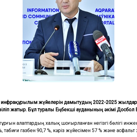
инфрақұрылым жүйелерін дамытудың 2022-2025 жылдарға
ізіліп жатыр. Бұл туралы Еңбекші ауданының әкімі Досбол 
рғын алаптардың халық шоғырланған негізгі бөлігі инжен
, табиғи газбен 90,7 %, кәріз жүйесімен 57 % және асфальт