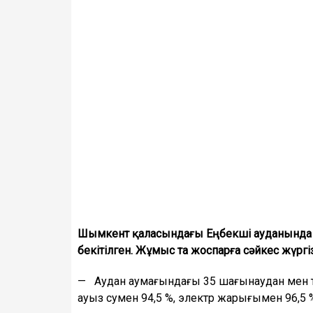
Шымкент қаласындағы Еңбекші ауданында 
бекітілген. Жұмыс та жоспарға сәйкес жүрг
— Аудан аумағындағы 35 шағынаудан мен тұ
ауыз сумен 94,5 %, электр жарығымен 96,5 %