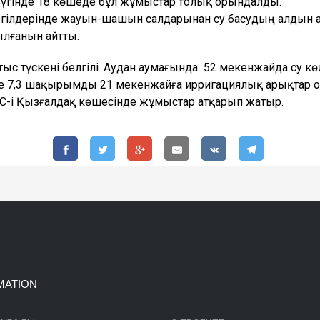
үгінде 18 көшеде бұл жұмыстар толық орындалды.
мезгілдерінде жауын-шашын салдарынан су басудың алдын
лғанын айтты.
үскені белгілі. Аудан аумағында 52 мекенжайда су көлд
те 7,3 шақырымды 21 мекенжайға ирригациялық арықтар 
-і Қызғалдақ көшесінде жұмыстар атқарып жатыр.
MATION