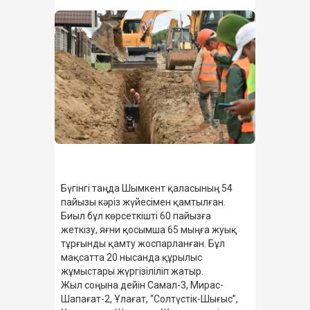
Бүгінгі таңда Шымкент қаласының 54
пайызы кәріз жүйесімен қамтылған.
Биыл бұл көрсеткішті 60 пайызға
жеткізу, яғни қосымша 65 мыңға жуық
тұрғынды қамту жоспарланған. Бұл
мақсатта 20 нысанда құрылыс
жұмыстары жүргізіліліп жатыр.
Жыл соңына дейін Самал-3, Мирас-
Шапағат-2, Ұлағат, “Солтүстік-Шығыс”,