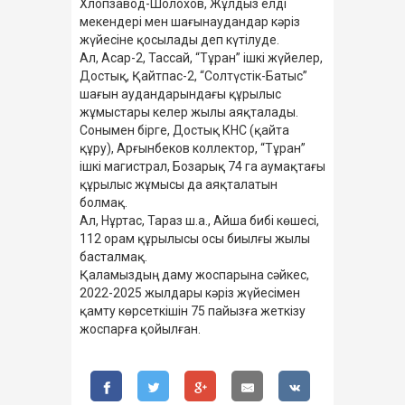
Хлопзавод-Шолохов, Жұлдыз елді
мекендері мен шағынаудандар кәріз
жүйесіне қосылады деп күтілуде.
Ал, Асар-2, Тассай, “Тұран” ішкі жүйелер,
Достық, Қайтпас-2, “Солтүстік-Батыс”
шағын аудандарындағы құрылыс
жұмыстары келер жылы аяқталады.
Сонымен бірге, Достық КНС (қайта
құру), Арғынбеков коллектор, “Тұран”
ішкі магистрал, Бозарық 74 га аумақтағы
құрылыс жұмысы да аяқталатын
болмақ.
Ал, Нұртас, Тараз ш.а., Айша бибі көшесі,
112 орам құрылысы осы биылғы жылы
басталмақ.
Қаламыздың даму жоспарына сәйкес,
2022-2025 жылдары кәріз жүйесімен
қамту көрсеткішін 75 пайызға жеткізу
жоспарға қойылған.