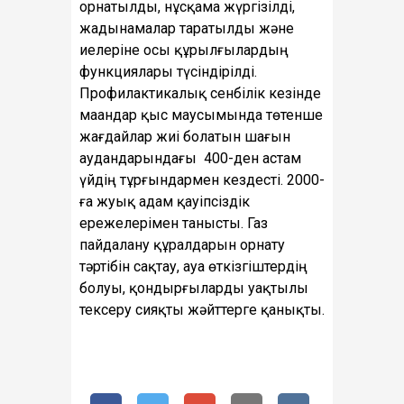
орнатылды, нұсқама жүргізілді,
жадынамалар таратылды және
иелеріне осы құрылғылардың
функциялары түсіндірілді.
Профилактикалық сенбілік кезінде
маандар қыс маусымында төтенше
жағдайлар жиі болатын шағын
аудандарындағы 400-ден астам
үйдің тұрғындармен кездесті. 2000-
ға жуық адам қауіпсіздік
ережелерімен танысты. Газ
пайдалану құралдарын орнату
тәртібін сақтау, ауа өткізгіштердің
болуы, қондырғыларды уақтылы
тексеру сияқты жәйттерге қанықты.