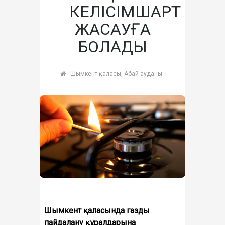
КЕЛІСІМШАРТ
ЖАСАУҒА
БОЛАДЫ
Шымкент қаласы, Абай ауданы
Шымкент қаласында газды
пайдалану құралдарына