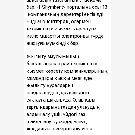
бар. «I-Shymkent» порталына осы 13
компанияның деректері енгізілді.
Енді абоненттердің олармен
техникалық қызмет көрсетуге
келісімшартты электронды түрде
жасауға мүмкіндік бар.
Жылыту маусымының
басталғанына орай техникалық
қызмет көрсету компанияларының
мамандары қысқы мезгілде
жылыту құралдарын
пайдаланудың қауіпсіздігін
сақтауға шақыруда. Олар қала
тұрғындарына газдан уланудың
алдын алу үшін үйдегі газ
пайдалану құралдарының
жағдайын тексертіп алу үшін