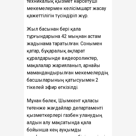
техникалық қызмет көрсетуші
мекемелермен келісімшарт жасау
қажеттілігін түсіндіріп жүр.
Жыл басынан бері қала
тұрғындарына 42 мыңнан астам
жадынама таратылған. Сонымен
қатар, бұқаралық ақпарат
құралдарынде видеороликтер,
мақалалар жарияланып, арнайы
мамандандырылған мекемелердің
басшыларының қатысуымен 2
тікелей эфир өткізілді.
Мұнан бөлек, Шымкент қаласы
төтенже жағдайлар департаменті
қызметкерлері газбен уланудың
алдын алу мақсатында қала
бойынша кең ауқымды