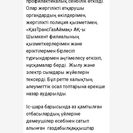
профилактикалық сенбілік өткізді.
Олар жергілікті атқарушы
органдардың өкілдерімен,
жергілікті полиция қызметімен,
«ҚазТрансГазАймақ» АҚ-ы
Шымкент филиалының
қызметкерлерімен және
еріктілермен бірлесіп
тұрғындармен әңгімелесу өткізіп,
нұсқамалар берді. Жылу және
электр сымдары жүйелерін
тексерді. Бұл ретте халықтың
әлеуметтік осал топтарына ерекше
назар аударылды.
Іс-шара барысында аз қамтылған
отбасылардың үйлеріне
демеушілер есебінен сатып
алынған газдабылқаққыштар