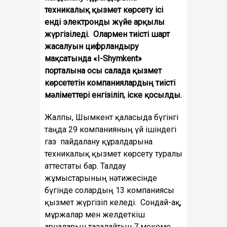
техникалық қызмет көрсету ісі
енді электронды жүйе арқылы
жүргізіледі. Олармен тиісті шарт
жасалуын цифрландыру
мақсатында «I-Shymkent»
порталына осы салада қызмет
көрсететін компаниялардың тиісті
мәліметтері енгізіліп, іске қосылды.
Жалпы, Шымкент қаласыда бүгінгі
таңда 29 компанияның үй ішіндегі
газ пайдалану құралдарына
техникалық қызмет көрсету туралы
аттестаты бар. Талдау
жұмыстарының нәтижесінде
бүгінде солардың 13 компаниясы
қызмет жүргізіп келеді. Сондай-ақ,
мұржалар мен желдеткіш
арналарын тазалайтын 7 мекеме