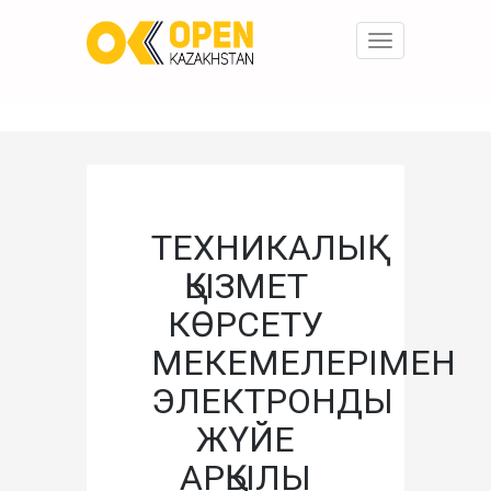
Toggle
navigation
ТЕХНИКАЛЫҚ
ҚЫЗМЕТ
КӨРСЕТУ
МЕКЕМЕЛЕРІМЕН
ЭЛЕКТРОНДЫ
ЖҮЙЕ
АРҚЫЛЫ