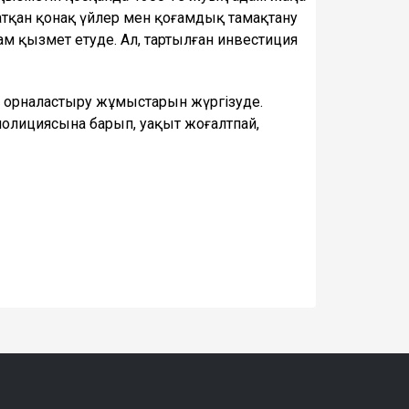
қан қонақ үйлер мен қоғамдық тамақтану
ам қызмет етуде. Ал, тартылған инвестиция
ін орналастыру жұмыстарын жүргізуде.
полициясына барып, уақыт жоғалтпай,