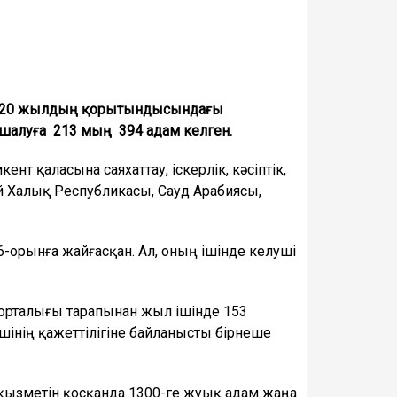
л 2020 жылдың қорытындысындағы
ашалуға 213 мың 394 адам келген.
 қаласына саяхаттау, іскерлік, кәсіптік,
ай Халық Республикасы, Сауд Арабиясы,
орынға жайғасқан. Ал, оның ішінде келуші
 орталығы тарапынан жыл ішінде 153
інің қажеттілігіне байланысты бірнеше
 қызметін қосқанда 1300-ге жуық адам жаңа