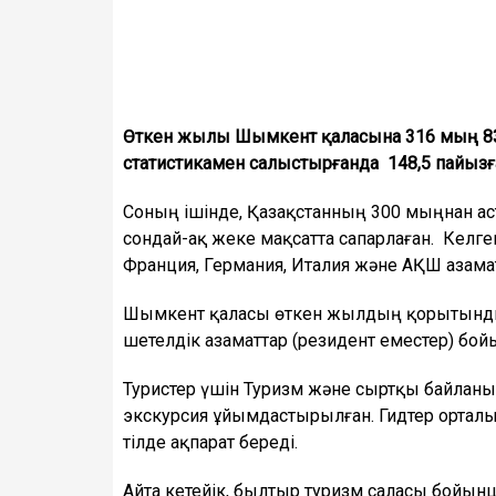
Өткен жылы Шымкент қаласына 316 мың 83
статистикамен салыстырғанда 148,5 пайызғ
Соның ішінде, Қазақстанның 300 мыңнан аст
сондай-ақ жеке мақсатта сапарлаған. Келге
Франция, Германия, Италия және АҚШ азама
Шымкент қаласы өткен жылдың қорытындысы
шетелдік азаматтар (резидент еместер) бой
Туристер үшін Туризм және сыртқы байланы
экскурсия ұйымдастырылған. Гидтер орталы
тілде ақпарат береді.
Айта кетейік, былтыр туризм саласы бойын