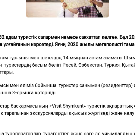
2 адам туристік сапармен немесе саяхаттап келген. Бұ
а ұлғайғанын көрсетеді. Яғни, 2020 жылы мегаполисті там
ам тұрғыны мен шетелдің 14 мыңнан астам азаматы Шымкент
н туристердің басым бөлігі Ресей, Өзбекстан, Түркия, Қыт
ттары.
мен еліміз бойынша туристер санымен (резиденттер) 6-
ынша 3-орынға көтерілді.
стар басқармасының «Visit Shymkent» туристік ақпараттық
қ тарапынан экскурсияларды ақысыз жүргізеді және келуш
ша туроператорлар, турагенттер және өзге де ұйымдардың