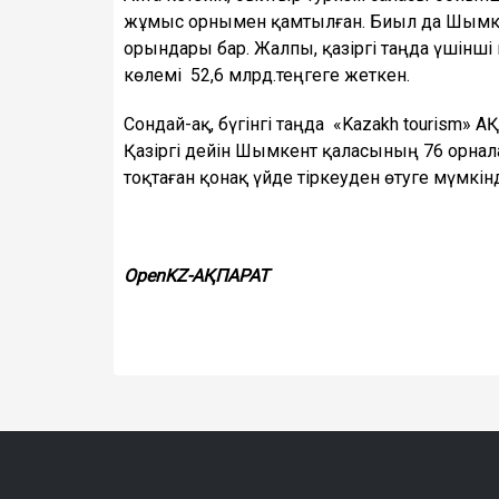
жұмыс орнымен қамтылған. Биыл да Шымке
орындары бар. Жалпы, қазіргі таңда үшінші 
көлемі 52,6 млрд.теңгеге жеткен.
Сондай-ақ, бүгінгі таңда «Kazakh tourism»
Қазіргі дейін Шымкент қаласының 76 орнала
тоқтаған қонақ үйде тіркеуден өтуге мүмкінд
OpenKZ-АҚПАРАТ