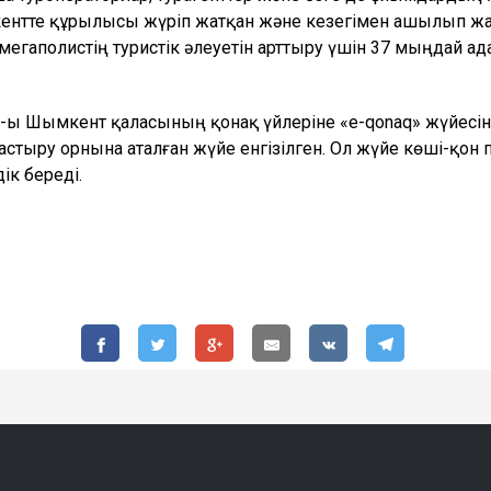
нтте құрылысы жүріп жатқан және кезегімен ашылып жат
мегаполистің туристік әлеуетін арттыру үшін 37 мыңдай ад
 АҚ-ы Шымкент қаласының қонақ үйлеріне «e-qonaq» жүйес
стыру орнына аталған жүйе енгізілген. Ол жүйе көші-қон 
ік береді.