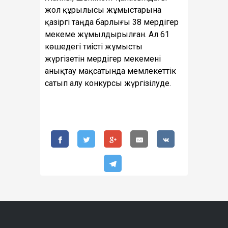
жол құрылысы жұмыстарына
қазіргі таңда барлығы 38 мердігер
мекеме жұмылдырылған. Ал 61
көшедегі тиісті жұмысты
жүргізетін мердігер мекемені
анықтау мақсатында мемлекеттік
сатып алу конкурсы жүргізілуде.