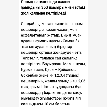
Соның нәтижесінде жалпы
ұзындығы 350 шақырымнан астам
жол қалпына келтіріледі.
Сондай-ақ мегаполисте ішкі орам
көшелері де кезең-кезеңімен
асфальттанып жатыр. Биыл Абай
ауданы аумағындағы «Самал-3»
шағын ауданының бірқатар
көшелері орташа жөндеуден өтті.
Тегістеліп, талапқа сай қалыпқа
келтірілген Бауыржан Момышұлы,
Құрманғазы, Қасым Қайсенов,
Өскенбай және № 1,2,3,4 (тұйық)
көшелерінің жалпы ұзындығы 2,06
шақырым. Шағын аудандағы бұл
көшелердің барлығында тегістеу,
нығыздау жұмыстары жүргізіліп,
қалыңдығы 10 см болатын