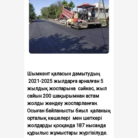
Шымкент қаласын дамытудың
2021-2025 жылдарға арналған 5
жылдық жоспарына сәйкес, жыл
сайын 200 шақырымнан астам
жолды жөндеу жоспарланған.
Осыған байланысты биыл қаланың
орталық көшелері мен шеткері
жолдарды қосқанда 187 нысанда
құрылыс жұмыстары жүргізілуде.