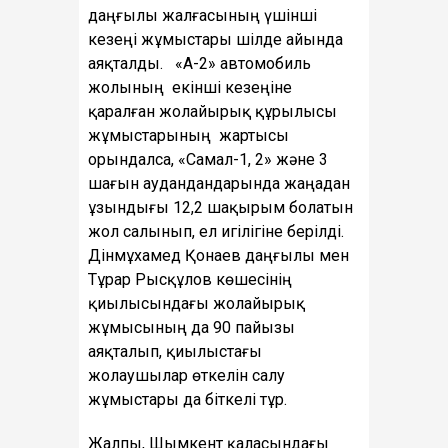
даңғылы жалғасының үшінші
кезеңі жұмыстары шілде айында
аяқталды. «А-2» автомобиль
жолының екінші кезеңіне
қаралған жолайырық құрылысы
жұмыстарының жартысы
орындалса, «Самал-1, 2» және 3
шағын аудандандарында жаңадан
ұзындығы 12,2 шақырым болатын
жол салынып, ел игілігіне берілді.
Дінмұхамед Қонаев даңғылы мен
Тұрар Рысқұлов көшесінің
қиылысындағы жолайырық
жұмысының да 90 пайызы
аяқталып, қиылыстағы
жолаушылар өткелін салу
жұмыстары да біткелі тұр.
Жалпы, Шымкент қаласындағы