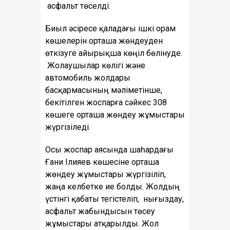
асфальт төселді.
Биыл әсіресе қаладағы ішкі орам
көшелерін орташа жөндеуден
өткізуге айырықша көңіл бөлінуде.
Жолаушылар көлігі және
автомобиль жолдары
басқармасының мәліметінше,
бекітілген жоспарға сәйкес 308
көшеге орташа жөндеу жұмыстары
жүргізіледі.
Осы жоспар аясында шаһардағы
Ғани Ілияев көшесіне орташа
жөндеу жұмыстары жүргізіліп,
жаңа келбетке ие болды. Жолдың
үстінгі қабаты тегістеліп, нығыздау,
асфальт жабындысын төсеу
жұмыстары атқарылды. Жол