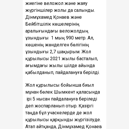
жиегіне веложол және жаяу
жүргіншілер жолы да салынды.
Дінмұхамед Қонаев және
Бейбітшілік көшелерінің
аралығындағы веложолдың
ұзындығы 1 мың 990 метр. Ал,
көшенің жөнделген бөлігінің
ұзындығы 2,7 шақырым. Жол
құрылысы 2021 жылы басталып,
ағымдағы жылы шілде айында
қабылданып, пайдалануға берілді.
Жол құрылысы бойынша биыл
мұнан бөлек Шымкент қаласында
ірі 5 нысан пайдалануға беріледі
деп жоспарланып отыр. Қазіргі
таңда бұл учаскелерде де жол
құрылысы қарқынды жүргізілуде.
Атап айтқанда, Дінмұхамед Қонаев