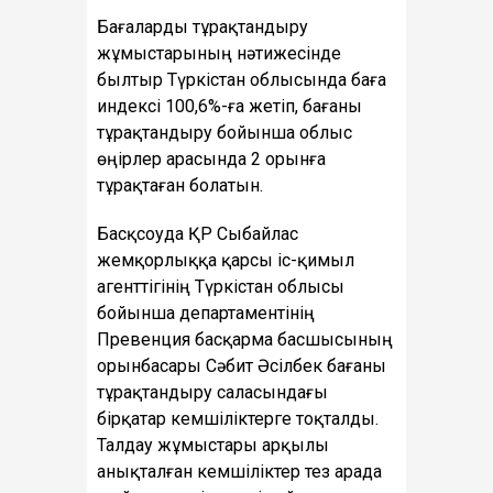
Бағаларды тұрақтандыру
жұмыстарының нәтижесінде
былтыр Түркістан облысында баға
индексі 100,6%-ға жетіп, бағаны
тұрақтандыру бойынша облыс
өңірлер арасында 2 орынға
тұрақтаған болатын.
Басқсоуда ҚР Сыбайлас
жемқорлыққа қарсы іс-қимыл
агенттігінің Түркістан облысы
бойынша департаментінің
Превенция басқарма басшысының
орынбасары Сәбит Әсілбек бағаны
тұрақтандыру саласындағы
бірқатар кемшіліктерге тоқталды.
Талдау жұмыстары арқылы
анықталған кемшіліктер тез арада