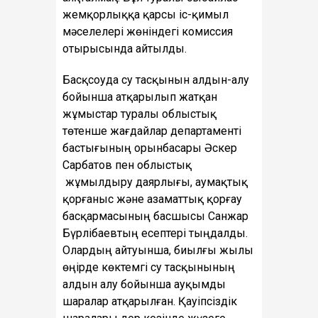
жемқорлыққа қарсы іс-қимыл
мәселелері жөніндегі комиссия
отырысында айтылды.
Басқсоуда су тасқынын алдын-алу
бойынша атқарылып жатқан
жұмыстар туралы облыстық
төтенше жағдайлар департаменті
бастығының орынбасары Әскер
Сарбатов пен облыстық
жұмылдыру даярлығы, аумақтық
қорғаныс және азаматтық қорғау
басқармасының басшысы Санжар
Бүрлібаевтың есептері тыңдалды.
Олардың айтуынша, биылғы жылы
өңірде көктемгі су тасқынының
алдын алу бойынша ауқымды
шаралар атқарылған. Қауіпсіздік