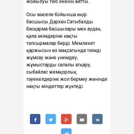
жойылуы тиіс екенін айтты.
Осы мәселе бойынша өңір
басшысы Дархан Сатыбалды
басқарма басшылары мен аудан,
қала әкімдеріне нақты
тапсырмалар берді. Мемлекет
қаржысын өз мақсатында тиімді
жұмсау және үнемдеу,
жұмыстарды сапалы атқару,
сыбайлас жемқорлық
тәуекелдеріне жол бермеу жөнінде
нақты міндеттер жүктеді.