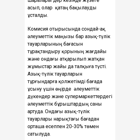
шаралары дер кезінде жүзеге
асып, олар қатаң бақылауды
ұсталды.
Комисия отырысында сондай-ақ
әлеуметтiк маңызы бар азық-түлiк
тауарларының бағасын
тұрақтандыру қорының жағдайы
және ондағы атқарылып жатқан
жұмыстар жайы да талқыға түсті.
Азық-түлік тауарларын
тұрғындарға қолжетімді бағада
ұсыну үшін өңірде әлеуметтік
дүкендер және супермаркеттердегі
әлеуметтік бұрыштардың саны
артуда. Ондағы азық-түлік
тауарлары нарықтағы бағадан
орташа есеппен 20-30% төмен
сатылуда.