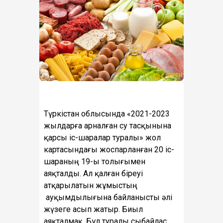
Түркістан облысында «2021-2023
жылдарға арналған су тасқынына
қарсы іс-шаралар туралы» жол
картасындағы жоспарланған 20 іс-
шараның 19-ы толығымен
аяқталды. Ал қалған біреуі
атқарылатын жұмыстың
ауқымдылығына байланысты әлі
жүзеге асып жатыр. Биыл
аяқталмақ. Бұл туралы сыбайлас