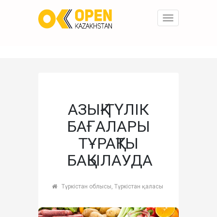
Toggle
navigation
АЗЫҚ-ТҮЛІК
БАҒАЛАРЫ
ТҰРАҚТЫ
БАҚЫЛАУДА
Түркістан облысы, Түркістан қаласы