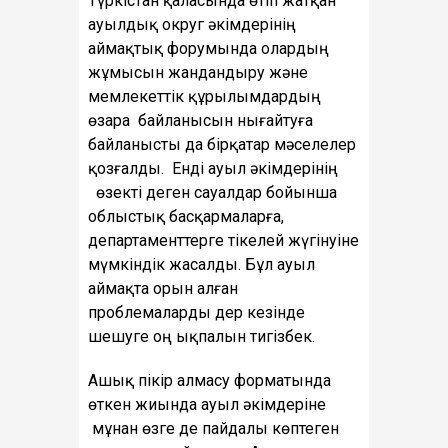
Түркістан қаласында өтіп жатқан
ауылдық округ әкімдерінің
аймақтық форумында олардың
жұмысын жандандыру және
мемлекеттік құрылымдардың
өзара байланысын нығайтуға
байланысты да бірқатар мәселелер
қозғалды. Енді ауыл әкімдерінің
өзекті деген сауалдар бойынша
облыстық басқармаларға,
департаменттерге тікелей жүгінуіне
мүмкіндік жасалды. Бұл ауыл
аймақта орын алған
проблемаларды дер кезінде
шешуге оң ықпалын тигізбек.
Ашық пікір алмасу форматында
өткен жиында ауыл әкімдеріне
мұнан өзге де пайдалы көптеген