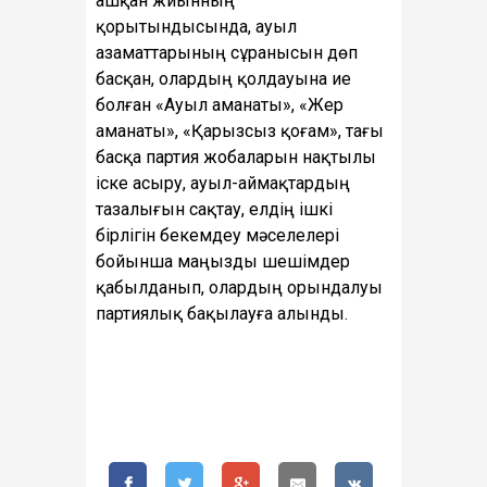
ашқан жиынның
қорытындысында, ауыл
азаматтарының сұранысын дөп
басқан, олардың қолдауына ие
болған «Ауыл аманаты», «Жер
аманаты», «Қарызсыз қоғам», тағы
басқа партия жобаларын нақтылы
іске асыру, ауыл-аймақтардың
тазалығын сақтау, елдің ішкі
бірлігін бекемдеу мәселелері
бойынша маңызды шешімдер
қабылданып, олардың орындалуы
партиялық бақылауға алынды.