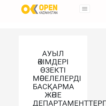
Toggle
navigation
АУЫЛ
ӘКІМДЕРІ
ӨЗЕКТІ
МӘСЕЛЕЛЕРДІ
БАСҚАРМА
ЖӘНЕ
ДЕПАРТАМЕНТТЕР