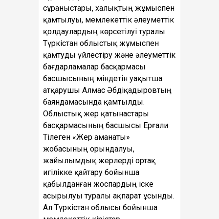
сұраныстары, халықтың жұмыспен
қамтылуы, мемлекеттік әлеуметтік
қолдаулардың көрсетілуі туралы
Түркістан облыстық жұмыспен
қамтуды үйлестіру және әлеуметтік
бағдарламалар басқармасы
басшысының міндетін уақытша
атқарушы Алмас Әбдіқадыровтың
баяндамасында қамтылды.
Облыстық жер қатынастары
басқармасының басшысы Ерғали
Тілеген «Жер аманаты»
жобасының орындалуы,
жайылымдық жерлерді ортақ
игілікке қайтару бойынша
қабылданған жоспардың іске
асырылуы туралы ақпарат ұсынды.
Ал Түркістан облысы бойынша