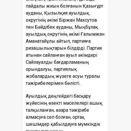
пайдалы жиын болғанын Қазығұрт
ауданы, Қызылқия ауылдық
округінің әкімі Біржан Махсутов
пен Бәйдібек ауданы, Мыңбұлақ
ауылдық округінің әкімі Ғалымжан
Аманатайұлы айтып, партияға
ризашылықтарын білдірді. Партия
атынан сайланған ауыл әкімдері
Сайлауалды бағдарламаның
орындалуы, партиялық
жобалардың жүзеге асуы туралы
тәжірибелерімен бөлісті.
Ауылдық деңгейдегі басқару
жүйесінің өзекті мәселелері ашық
талқыланған, өзара тәжірибе
алмасуға сеп болған, ортақ
шешімдер қабылдауға мүмкіндік