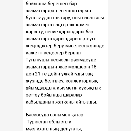
бойынша берешегі бар
азаматтардың есепшоттарын
бұғаттаудан шығару, осы санаттағы
азаматтарға заңгерлік көмек
көрсету, несие қарыздары бар
азаматтарға қарыздарын өтеуге
жеңілдіктер беру мәселесі жөнінде
қажетті кеңестер берілді.
Тұтынушы несиесін рәсімдеуде
азаматтардың жас мөлшерін 18-
ден 21-ге дейін ұлғайтуды заң
жүзінде белгілеу, коллекторлық
ұйымдардың қызметін құқықтық
реттеу бойынша шаралар
қабылданып жатқаны айтылды.
Басқосуда сонымен қатар
Түркістан облыстық
мәслихатының депутаты,