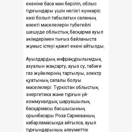
екеніне баса мән беріліп, облыс
тұрғындары үшін негізгі күнкөріс
көзі болып табылатын саланың
өзекті мәселелерін түбегейлі
шешуде облыстық басқарма ауыл
әкімдерімен тығыз байланыста
жұмыс істеуі қажет екені айтылды.
Ауылдардың инфрақұрылымдық
ахуалын жақсарту, ауыз су, табиғи
газ жүйелерінің тартылуы, электр
қуатының сапалы болуы
мәселелері Түркістан облыстық
энергетика және тұрғын үй-
коммуналдық шаруашылық
басқармасы басшысының
орынбасары Роза Сариеваның
хабарламасында айтылса, ауыл
тұрғындарының әлеуметтік