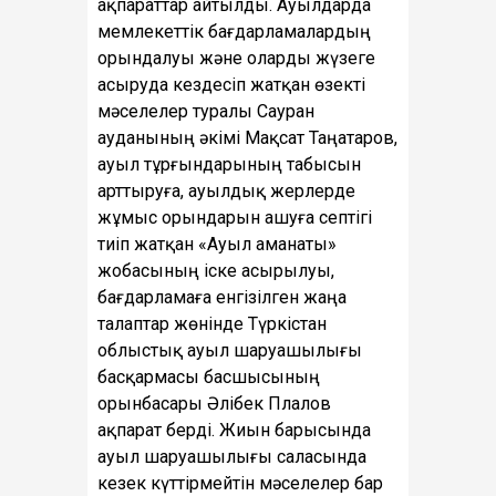
ақпараттар айтылды. Ауылдарда
мемлекеттік бағдарламалардың
орындалуы және оларды жүзеге
асыруда кездесіп жатқан өзекті
мәселелер туралы Сауран
ауданының әкімі Мақсат Таңатаров,
ауыл тұрғындарының табысын
арттыруға, ауылдық жерлерде
жұмыс орындарын ашуға септігі
тиіп жатқан «Ауыл аманаты»
жобасының іске асырылуы,
бағдарламаға енгізілген жаңа
талаптар жөнінде Түркістан
облыстық ауыл шаруашылығы
басқармасы басшысының
орынбасары Әлібек Плалов
ақпарат берді. Жиын барысында
ауыл шаруашылығы саласында
кезек күттірмейтін мәселелер бар