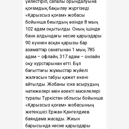
үйлестіріп, сапалы орындалуына
қоғамдық бақылау жүргізеді.
«Қарызсыз қоғам» жобасы
бойынша биылдың өзінде 8 мың
102 адам оқытылды. Оның ішінде
банк алдындағы несие қарыздары
90 күннен асқан қарызы бар
азаматтар санатынан 1 мың 785
адам – офлайн, 317 адам – онлайн
оқу курстарынан өтті. Бұл
бағыттағы жұмыстар жүйелі
жалғасын табуы қажет екені
айтылды. Жобаны іске асырудың
нәтижелері мен өзекті мәселелері
туралы Түркістан облысы бойынша
«Қарызсыз қоғам» жобасының
жетекшісі Ержан Қангелдиев
баяндама жасады. Жиын
барысында несие қарыздары