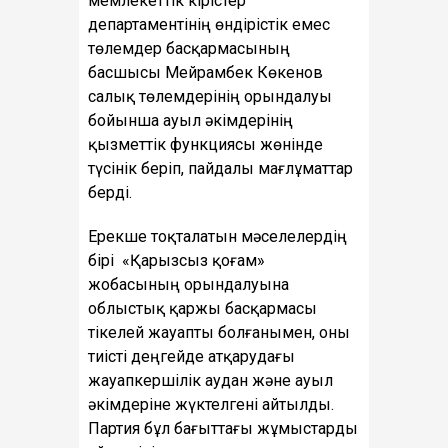
мемлекеттік кірістер
департаментінің өндірістік емес
төлемдер басқармасының
басшысы Мейрамбек Көкенов
салық төлемдерінің орындалуы
бойынша ауыл әкімдерінің
қызметтік функциясы жөнінде
түсінік беріп, пайдалы мағлұматтар
берді.
Ерекше тоқталатын мәселелердің
бірі «Қарызсыз қоғам»
жобасының орындалуына
облыстық қаржы басқармасы
тікелей жауапты болғанымен, оны
тиісті деңгейде атқарудағы
жауапкершілік аудан және ауыл
әкімдеріне жүктелгені айтылды.
Партия бұл бағыттағы жұмыстарды