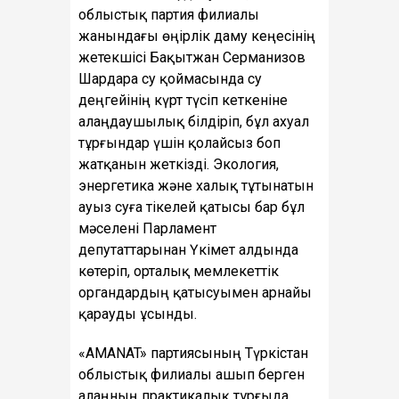
облыстық партия филиалы
жанындағы өңірлік даму кеңесінің
жетекшісі Бақытжан Серманизов
Шардара су қоймасында су
деңгейінің күрт түсіп кеткеніне
алаңдаушылық білдіріп, бұл ахуал
тұрғындар үшін қолайсыз боп
жатқанын жеткізді. Экология,
энергетика және халық тұтынатын
ауыз суға тікелей қатысы бар бұл
мәселені Парламент
депутаттарынан Үкімет алдында
көтеріп, орталық мемлекеттік
органдардың қатысуымен арнайы
қарауды ұсынды.
«AMANAT» партиясының Түркістан
облыстық филиалы ашып берген
алаңның практикалық тұрғыда