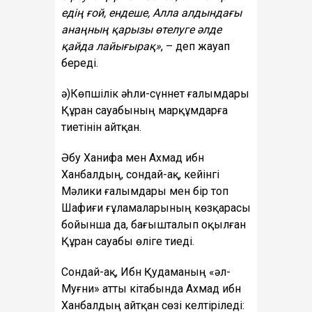
едің ғой, ендеше, Алла алдындағы
анаңның қарызы өтелуге әлде
қайда лайығырақ»
, – деп жауап
береді.
ә)Көпшілік әһли-сүннет ғалымдары
Құран сауабының марқұмдарға
тиетінін айтқан.
Әбу Ханифа мен Ахмад ибн
Ханбалдың, сондай-ақ, кейінгі
Мәлики ғалымдары мен бір топ
Шафиғи ғұламаларының көзқарасы
бойынша да, бағышталып оқылған
Құран сауабы өліге тиеді.
Сондай-ақ, Ибн Қудаманың «әл-
Муғни» атты кітабында Ахмад ибн
Ханбалдың айтқан сөзі келтіріледі: