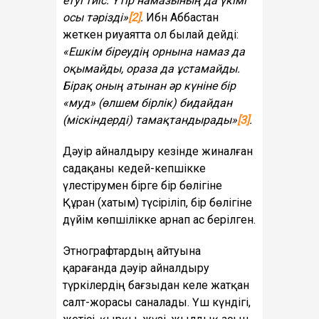
етуі тиіс. Үтір намазының да үкімі
осы тәрізді»
[2]
.
Ибн Аббастан
жеткен риуаятта ол былай дейді:
«Ешкім біреудің орнына намаз да
оқымайды, ораза да ұстамайды.
Бірақ оның атынан әр күніне бір
«муд» (өлшем бірлік) бидайдан
(міскіндерді) тамақтандырады»
[3]
.
Дәуір айналдыру кезінде жиналған
садақаны кедей-кепшікке
үлестірумен бірге бір бөлігіне
Құран (хатым) түсіріліп, бір бөлігіне
дүйім көпшілікке арнап ас берілген.
Этнографтардың айтуына
қарағанда дәуір айналдыру
түркілердің бағзыдан келе жатқан
салт-жорасы саналады. Үш күндігі,