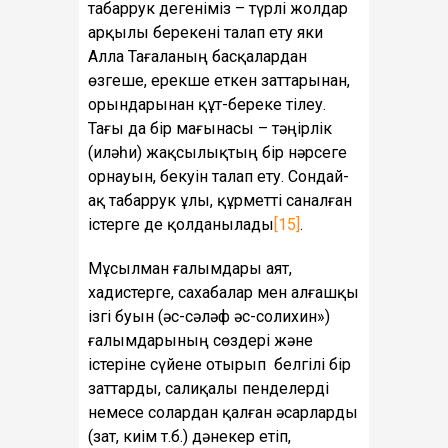
табаррук дегеніміз – түрлі жолдар
арқылы берекені талап ету яки
Алла Тағаланың басқалардан
өзгеше, ерекше еткен заттарынан,
орындарынан құт-береке тілеу.
Тағы да бір мағынасы – тәңірлік
(иләһи) жақсылықтың бір нәрсеге
орнауын, бекуін талап ету. Сондай-
ақ табаррук ұлы, құрметті саналған
істерге де қолданылады
[15]
.
Мұсылман ғалымдары аят,
хадистерге, сахабалар мен алғашқы
ізгі буын (әс-сәләф әс-солихин»)
ғалымдарының сөздері және
істеріне сүйене отырып белгілі бір
заттарды, салиқалы пенделерді
немесе солардан қалған әсарларды
(зат, киім т.б.) дәнекер етіп,