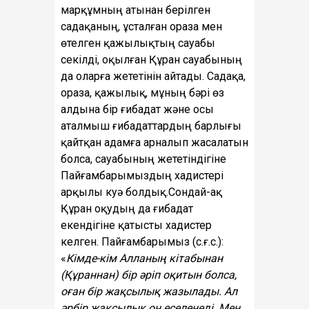
марқұмның атынан берілген
садақаның, ұсталған ораза мен
өтелген қажылықтың сауабы
секілді, оқылған Құран сауабының
да оларға жететінін айтады. Садақа,
ораза, қажылық, мұның бәрі өз
алдына бір ғибадат және осы
аталмыш ғибадаттардың барлығы
қайтқан адамға арналып жасалатын
болса, сауабының жететіндігіне
Пайғамбарымыздың хадистері
арқылы куә болдық.Сондай-ақ
Құран оқудың да ғибадат
екендігіне қатысты хадистер
келген. Пайғамбарымыз (с.ғ.с.):
«
Кімде-кім Алланың кітабынан
(Құраннан) бір әріп оқитын болса,
оған бір жақсылық жазылады. Ал
әрбір жақсылық он еселенеді. Мен