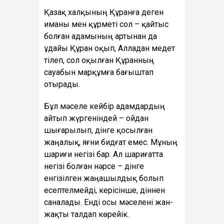
Қазақ халқының Құранға деген
иманы мен құрметі сол – қайтыс
болған адамының артынан да
ұдайы Құран оқып, Алладан медет
тілеп, сол оқылған Құранның
сауабын марқұмға бағыштап
отырады.
Бұл мәселе кейбір адамдардың
айтып жүргеніндей – ойдан
шығарылып, дінге қосылған
жаңалық, яғни бидғат емес. Мұның
шариғи негізі бар. Ал шариғатта
негізі болған нәрсе – дінге
енгізілген жаңашылдық болып
есептелмейді, керісінше, діннен
саналады. Енді осы мәселені жан-
жақты талдап көрейік.