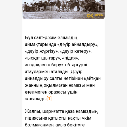
Бұл салт-рәсім еліміздің
аймақтарында «дәуір айналдыру»,
«дәуір жүргізу», «дәуір көтеру»,
«ысқат шығару», «підия»,
«садақасын беру» т.б. әртүрлі
атаулармен аталады. Дәуір
айналдыру салты негізінен қайтқан
жанның оқылмаған намазы мен
өтелмеген оразасы үшін
жасалады
[1]
.
Жалпы, шариғатта қаза намаздың
підиясына қатысты нақты үкім
болмағанмен, ауыз бекітуге