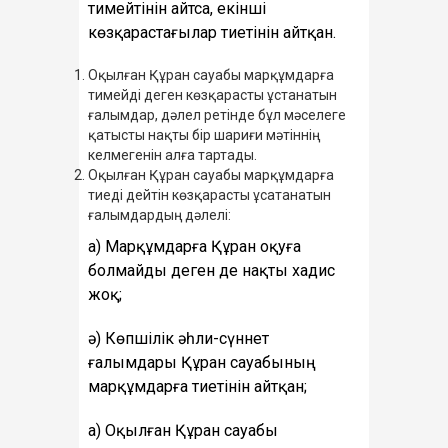
тимейтінін айтса, екінші
көзқарастағылар тиетінін айтқан.
Оқылған Құран сауабы марқұмдарға
тимейді деген көзқарасты ұстанатын
ғалымдар, дәлел ретінде бұл мәселеге
қатысты нақты бір шариғи мәтіннің
келмегенін алға тартады.
Оқылған Құран сауабы марқұмдарға
тиеді дейтін көзқарасты ұсатанатын
ғалымдардың дәлелі:
а) Марқұмдарға Құран оқуға
болмайды деген де нақты хадис
жоқ;
ә) Көпшілік әһли-сүннет
ғалымдары Құран сауабының
марқұмдарға тиетінін айтқан;
а) Оқылған Құран сауабы