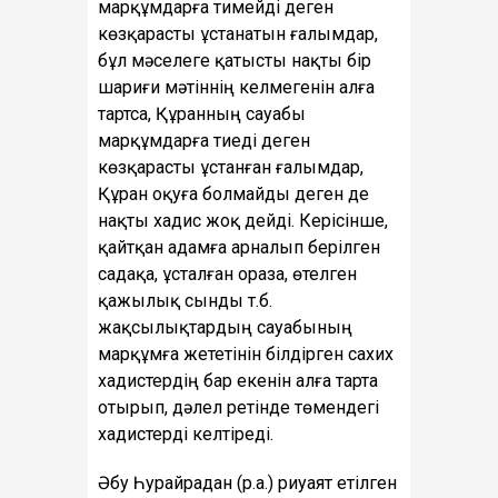
марқұмдарға тимейді деген
көзқарасты ұстанатын ғалымдар,
бұл мәселеге қатысты нақты бір
шариғи мәтіннің келмегенін алға
тартса, Құранның сауабы
марқұмдарға тиеді деген
көзқарасты ұстанған ғалымдар,
Құран оқуға болмайды деген де
нақты хадис жоқ дейді. Керісінше,
қайтқан адамға арналып берілген
садақа, ұсталған ораза, өтелген
қажылық сынды т.б.
жақсылықтардың сауабының
марқұмға жететінін білдірген сахих
хадистердің бар екенін алға тарта
отырып, дәлел ретінде төмендегі
хадистерді келтіреді.
Әбу Һурайрадан (р.а.) риуаят етілген