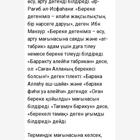
өсу, арту дегенді білдіреді. Әр-
Рағиб әл-Исфаһани: «Береке
дегеніміз – иләһи жақсылықтың
бір нәрсеге даруы», деген. Ибн
Манзур: «Береке дегеніміз – өсу,
арту мағынасына саяды және «ат-
табрик» адам үшін дұға тілеу
немесе береке тілеуді білдіреді.
«Барракту алейһи табрикан» десе,
ол: «Саған Алланың берекесі
болсын!» деген тілекті: «Барака
Аллаһу аш-шайа» және «барака
фиһи уә алейһи» дегенде: «Оған
береке қойылды» мағынасын
білдіреді. «Тағамун барикун» десе,
«берекелі тамақ» деген ұғымды
білдіреді» дейді.
Терминдік мағынасына келсек,