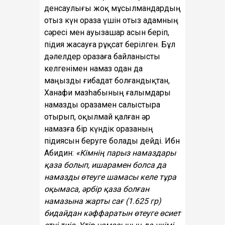
денсаулығы жоқ мұсылмандардың
отыз күн ораза үшін отыз адамның
сәресі мен ауызашар асын беріп,
підия жасауға рұқсат берілген. Бұл
дәлелдер оразаға байланысты
келгенімен намаз одан да
маңызды ғибадат болғандықтан,
Ханафи мазһабының ғалымдары
намазды оразамен салыстыра
отырып, оқылмай қалған әр
намазға бір күндік оразаның
підиясын беруге болады дейді. Ибн
Абидин:
«Кімнің парыз намаздары
қаза болып, ишарамен болса да
намазды өтеуге шамасы келе тұра
оқымаса, әрбір қаза болған
намазына жарты сағ (1.625 гр)
бидайдан кәффаратын өтеуге өсиет