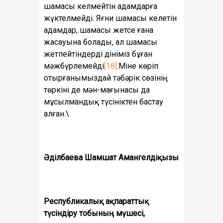
шамасы келмейтін адамдарға
жүктелмейді. Яғни шамасы келетін
адамдар, шамасы жетсе ғана
жасауына болады, ал шамасы
жетпейтіндерді дініміз бұған
мәжбүрлемейді
[18]
.Міне көріп
отырғанымыздай тәбәрік сөзінің
төркіні де мән-мағынасы да
мұсылмандық түсініктен бастау
алған.\
Әділбаева Шамшат Амангелдіқызы
Республикалық ақпараттық
түсіндіру тобының мүшесі,