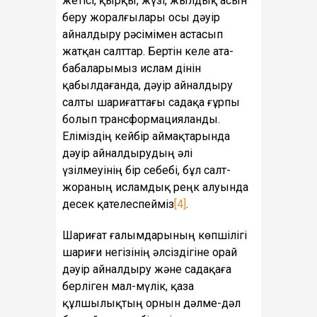
жетісі, қырқы, жүзі, жылдық асын
беру жоралғылары осы дәуір
айналдыру рәсімімен астасып
жатқан салттар. Бертін келе ата-
бабаларымыз ислам дінін
қабылдағанда, дәуір айналдыру
салты шариғаттағы садақа ғұрпы
болып трансформацияланды.
Еліміздің кейбір аймақтарында
дәуір айналдырудың әлі
үзілмеуінің бір себебі, бұл салт-
жораның исламдық реңк алуында
десек қателеспейміз
[4]
.
Шариғат ғалымдарының көпшілігі
шариғи негізінің әлсіздігіне орай
дәуір айналдыру және садақаға
берліген мал-мүлік, қаза
құлшылықтың орнын дәлме-дәл