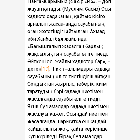
Пайғамбарымыз (с.а.с.): «Иә», – деп
жауап қатады. (Муслим, Сахих) Осы
хадисте садақаның қайтыс кісіге
арналып жасалғанда сауабының
оған жететіндігі айтылған. Ахмад
ибн Ханбал бұл жайында:
«Бағышталып жасалған барлық
жақсылықтың сауабы өліге тиеді.
Өйткені ол жайлы хадистер бар», –
деген
[17]
. Фиқһ ғалымдары садақа
сауабының өліге тиетіндігін айтқан.
Сондықтан жыртыс, теберік, киім
таратудың бәрі садақа ниетімен
жасалғанда сауабы өліге тиеді.
Яғни бұл амалдар садақа ниетімен
жасалуы қажет. Осындай ниетпен
жасалғанда шариғатқа ешқандай
қайшылығы жоқ, қайта керісінше
құп көріледі. Бірақ бұл амалдар