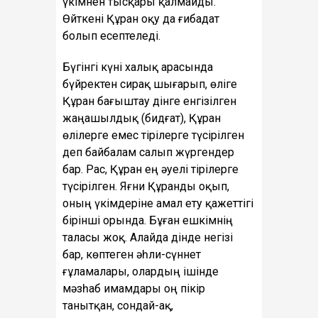
үкімнен тысқары қалмайды.
Өйткені Құран оқу да ғибадат
болып есептеледі.
Бүгінгі күні халық арасында
бүйректен сирақ шығарып, өліге
Құран бағыштау дінге енгізілген
жаңашылдық (бидғат), Құран
өлілерге емес тірілерге түсірілген
деп байбалам салып жүргендер
бар. Рас, Құран ең әуелі тірілерге
түсірілген. Яғни Құранды оқып,
оның үкімдеріне амал ету қажеттігі
бірінші орында. Бұған ешкімнің
таласы жоқ. Алайда дінде негізі
бар, көптеген әһли-сүннет
ғұламалары, олардың ішінде
мәзһаб имамдары оң пікір
танытқан, сондай-ақ,