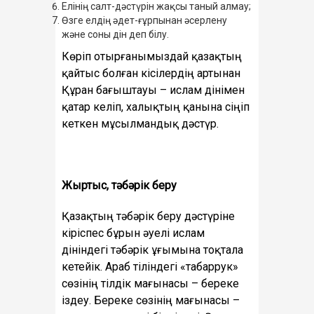
Елінің салт-дәстүрін жақсы таный алмау;
Өзге елдің әдет-ғұрпынан әсерлену
және соны дін деп білу.
Көріп отырғанымыздай қазақтың
қайтыс болған кісілердің артынан
Құран бағыштауы – ислам дінімен
қатар келіп, халықтың қанына сіңіп
кеткен мұсылмандық дәстүр.
Жыртыс, тәбәрік беру
Қазақтың тәбәрік беру дәстүріне
кіріспес бұрын әуелі ислам
дініндегі тәбәрік ұғымына тоқтала
кетейік. Араб тіліндегі «табаррук»
сөзінің тілдік мағынасы – береке
іздеу. Береке сөзінің мағынасы –