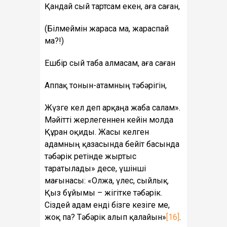
Қандай сый тартсам екен, аға саған,
(Білмеймін жараса ма, жараспай
ма?!)
Ешбір сый таба алмасам, аға саған
Аппақ тонын-атамның тәбәрігін,
Жүзге кел деп арқаңа жаба салам».
Мәйітті жерлегеннен кейін молда
Құран оқиды. Жасы келген
адамның қазасында бейіт басында
тәбәрік ретінде жыртыс
таратылады» десе, үшінші
мағынасы: «Олжа, үлес, сыйлық.
Қыз бұйымы – жігітке тәбәрік.
Сіздей адам енді бізге кезіге ме,
жоқ па? Тәбәрік алып қалайын»
[16]
.