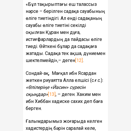
«Бұл тақырыптағы еш талассыз
нәрсе – берілген садақа сауабының
өліге тиетіндігі. Ал енді садақаның
сауабы өліге тиетіні секілді
оқылған Құран мен дұға,
истиғфарлардың да пайдасы өліге
тиеді. Өйткені бұлар да садақаға
жатады. Садақа тек ақша, дүниемен
шектелмейді»,– деген
[12]
.
Сондай-ақ, Мағқал ибн Ясардан
жеткен риуаятта Алла елшісі (с.ғ.с.):
«Өлілеріңе «Йасин» сүресін
оқыңдар»
[13]
, – деген. Хаким мен
ибн Хиббан хадиске сахих деп баға
берген.
Ғалымдарымыз жоғарыда келген
хадистердің бәрін саралай келе,