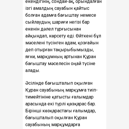
екендігінің, сондай-ақ, орындалған
ізгі амалдың сауабын қайтыс
болған адамға бағыштау немесе
сыйлаудың шариғи негізі бар
екенін дәлел тұрғысынан
айқындап, көрсету еді. Өйткені бұл
мәселені түсінген адам, қозғайын
деп отырған тақырыбымызды,
яғни, марқұмның артынан Құран
бағыштау мәселесін оңай түсіне
алады.
Әсілінде бағышталып оқылған
Құран сауабының марқұмға тиіп-
тимейтініне қатысты ғалымдар
арасында екі түрлі қөзқарас бар.
Бірінші көзқарастағы ғалымдар,
бағышталып оқылған Құран
сауабының марқұмдарға