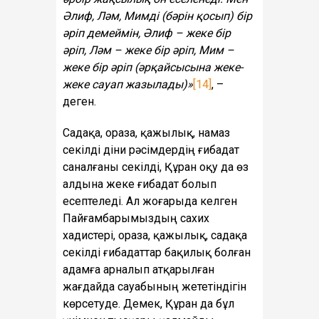
Әлиф, Ләм, Мимді (бәрін қосып) бір
әріп демеймін, Әлиф – жеке бір
әріп, Ләм – жеке бір әріп, Мим –
жеке бір әріп (әрқайсысына жеке-
жеке сауап жазылады)»
[14]
, –
деген.
Садақа, ораза, қажылық, намаз
секілді діни рәсімдердің ғибадат
саналғаны секілді, Құран оқу да өз
алдына жеке ғибадат болып
есептеледі. Ал жоғарыда келген
Пайғамбарымыздың сахих
хадистері, ораза, қажылық, садақа
секілді ғибадаттар бақилық болған
адамға арналып атқарылған
жағдайда сауабының жететіндігін
көрсетуде. Демек, Құран да бұл