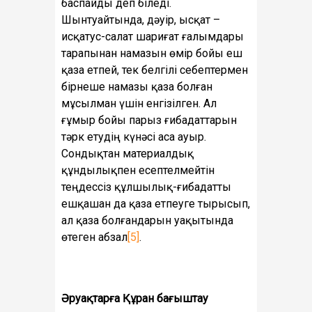
баспайды деп біледі.
Шынтуайтында, дәуір, ысқат –
исқатус-салат шариғат ғалымдары
тарапынан намазын өмір бойы еш
қаза етпей, тек белгілі себептермен
бірнеше намазы қаза болған
мұсылман үшін енгізілген. Ал
ғұмыр бойы парыз ғибадаттарын
тәрк етудің күнәсі аса ауыр.
Сондықтан материалдық
құндылықпен есептелмейтін
теңдессіз құлшылық-ғибадатты
ешқашан да қаза етпеуге тырысып,
ал қаза болғандарын уақытында
өтеген абзал
[5]
.
Әруақтарға Құран бағыштау