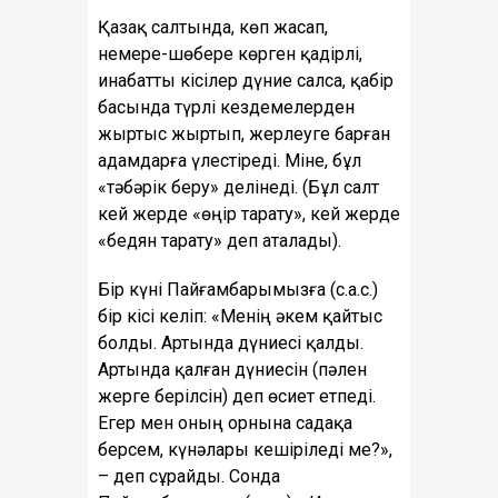
Қазақ салтында, көп жасап,
немере-шөбере көрген қадірлі,
инабатты кісілер дүние салса, қабір
басында түрлі кездемелерден
жыртыс жыртып, жерлеуге барған
адамдарға үлестіреді. Міне, бұл
«тәбәрік беру» делінеді. (Бұл салт
кей жерде «өңір тарату», кей жерде
«бедян тарату» деп аталады).
Бір күні Пайғамбарымызға (с.а.с.)
бір кісі келіп: «Менің әкем қайтыс
болды. Артында дүниесі қалды.
Артында қалған дүниесін (пәлен
жерге берілсін) деп өсиет етпеді.
Егер мен оның орнына садақа
берсем, күнәлары кешіріледі ме?»,
– деп сұрайды. Сонда