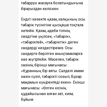
табаррук жасауға болатындығына
бірауыздан келіскен.
Ендігі кезекте қазақ халқының осы
тәбәрік түсінігіне қысқаша тоқтала
кетейік. Қазақ әдеби тілінің
сөздігіне үңілсек, «тәбәрік»,
«тәбәріктей», «тәбәріктік» деген
сөздерді кездестіреміз. Осы
сөздерге берілген анықтамаларға
көз жүгіртейік. Мәселен, тәбәрік
сөзінің бірінші мағынасы:
«Құранның бір аяты. Сәлделі имам
көзін сүзіп, тәбәрікті созып, Бұхар
мақамын күңірентеді екен». Екінші
мағынасы: «Өлген кісінің
құдайысынан алған зат, киім,
бұйым.