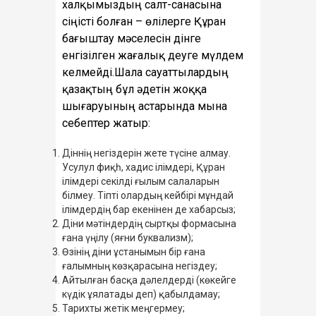
халқымыздың салт-санасына
сіңісті болған – өлілерге Құран
бағыштау мәселесін дінге
енгізілген жағалық деуге мүлдем
келмейді.Шала сауаттылардың
қазақтың бұл әдетін жоққа
шығаруының астарында мына
себептер жатыр:
Діннің негіздерін жете түсіне алмау.
Усулул фиқһ, хадис ілімдері, Құран
ілімдері секілді ғылым салаларын
білмеу. Тіпті олардың кейбірі мұндай
ілімдердің бар екенінен де хабарсыз;
Діни мәтіндердің сыртқы формасына
ғана үңілу (яғни буквализм);
Өзінің діни ұстанымын бір ғана
ғалымның көзқарасына негіздеу;
Айтылған басқа дәлелдерді (көкейге
күдік ұялатады деп) қабылдамау;
Тарихты жетік меңгермеу;