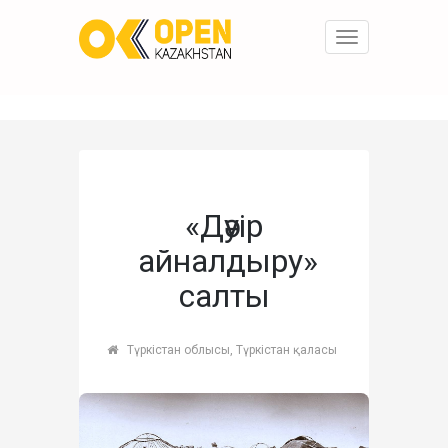
Toggle
navigation
«Дәуір
айналдыру»
салты
Түркістан облысы, Түркістан қаласы