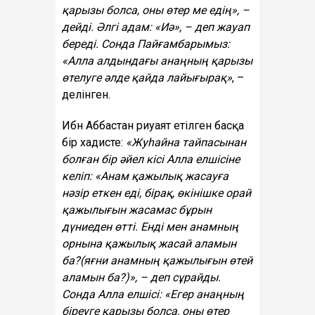
қарызы болса, оны өтер ме едің», –
дейді. Әлгі адам: «Иә», – деп жауап
береді. Сонда Пайғамбарымыз:
«Алла алдындағы анаңның қарызы
өтелуге әлде қайда лайығырақ»
, –
делінген.
Ибн Аббастан риуаят етілген басқа
бір хадисте:
«Жуһайна тайпасынан
болған бір әйел кісі Алла елшісіне
келіп: «Анам қажылық жасауға
нәзір еткен еді, бірақ, өкінішке орай
қажылығын жасамас бұрын
дүниеден өтті. Енді мен анамның
орнына қажылық жасай аламын
ба?(яғни анамның қажылығын өтей
аламын ба?)», – деп сұрайды.
Сонда Алла елшісі: «Егер анаңның
біреуге қарызы болса, оны өтер