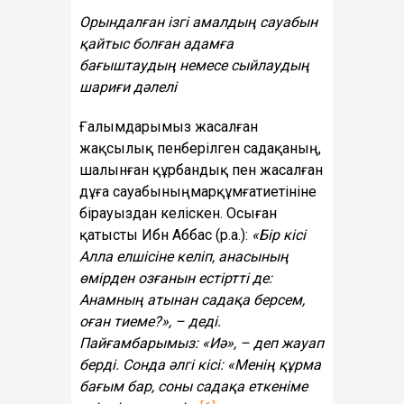
Орындалған ізгі амалдың сауабын
қайтыс болған адамға
бағыштаудың немесе сыйлаудың
шариғи дәлелі
Ғалымдарымыз жасалған
жақсылық пенберілген садақаның,
шалынған құрбандық пен жасалған
дұға сауабыныңмарқұмғатиетініне
бірауыздан келіскен. Осыған
қатысты Ибн Аббас (р.а.):
«Бір кісі
Алла елшісіне келіп, анасының
өмірден озғанын естіртті де:
Анамның атынан садақа берсем,
оған тиеме?», – деді.
Пайғамбарымыз: «Иә», – деп жауап
берді. Сонда әлгі кісі: «Менің құрма
бағым бар, соны садақа еткеніме