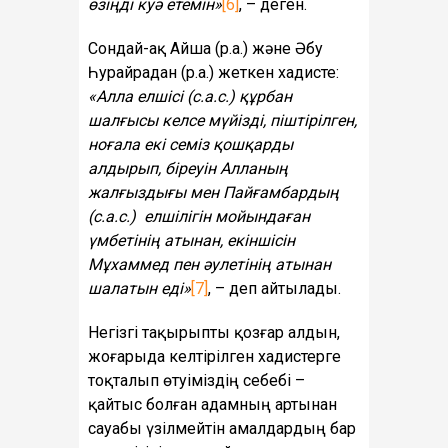
өзіңді куә етемін»
[6]
, – деген.
Сондай-ақ Айша (р.а.) және Әбу
Һурайрадан (р.а.) жеткен хадисте:
«Алла елшісі (с.а.с.) құрбан
шалғысы келсе мүйізді, піштірілген,
ноғала екі семіз қошқарды
алдырып, біреуін Алланың
жалғыздығы мен Пайғамбардың
(с.а.с.) елшілігін мойындаған
үмбетінің атынан, екіншісін
Мұхаммед пен әулетінің атынан
шалатын еді»
[7]
, – деп айтылады.
Негізгі тақырыпты қозғар алдын,
жоғарыда келтірілген хадистерге
тоқталып өтуіміздің себебі –
қайтыс болған адамның артынан
сауабы үзілмейтін амалдардың бар