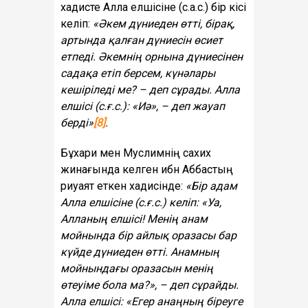
хадисте Алла елшісіне (с.а.с.) бір кісі
келіп:
«Әкем дүниеден өтті, бірақ,
артында қалған дүниесін өсиет
етпеді. Әкемнің орнына дүниесінен
садақа етіп берсем, күнәлары
кешіріледі ме? – деп сұрады. Алла
елшісі (с.ғ.с.): «Иә», – деп жауап
берді»
[8]
.
Бұхари мен Муслимнің сахих
жинағында келген ибн Аббастың
риуаят еткен хадисінде:
«Бір адам
Алла елшісіне (с.ғ.с.) келіп: «Уа,
Алланың елшісі! Менің анам
мойнында бір айлық оразасы бар
күйде дүниеден өтті. Анамның
мойнындағы оразасын менің
өтеуіме бола ма?», – деп сұрайды.
Алла елшісі: «Егер анаңның біреуге