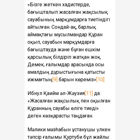
«Бізге жеткен хадистерде,
бағышталып жасалған жақсылық
сауабының марқұмдарға тиетіндігі
айтылған. Сондай-ақ, барлық
аймақтағы мұсылмандар Құран
оқып, сауабын марқұмдарға
бағыштауда және бұған ешкім
қарсылық білдіріп жатқан жоқ.
Демек, ғалымдар арасында осы
амалдың дұрыстығына қатысты
ижмағтың
[9]
барын көреміз»
[10]
Ибнул Қаийм әл-Жәузия
[11]
да:
«Жасалған жақсылық пен оқылған
Құранның сауабы өліге тиеді»
деген көзқарасты таңдаған.
Мәлики мәзһабын ұстанушы үлкен
тәпсір ғалымы Қуртуби бұл жайлы: