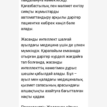
пайдалануға көмектеседі.
Қағазбастылық пен мәлімет енгізу
сияқты жұмыстарды
автоматтандыру арқылы дәрігер
пациентке көбірек көңіл бөле
алады.
Жасанды интеллект шалғай
ауылдағы медицина үшін де үлкен
мүмкіндік. Қарапайым емханада
отырған дәрігер күрделі жағдайға
тап болғанда, жасанды
интеллекттің көмегімен дұрыс
шешім қабылдай алады. Бұл –
ауыл мен қаладағы медициналық
қызмет сапасының арасындағы
алшақтықты азайтуға бағытталған
нақты қадам.