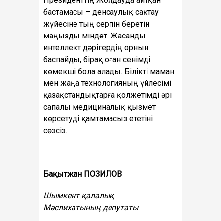
Президенттің Жолдауда айтқан
бастамасы – денсаулық сақтау
жүйесіне тың серпін беретін
маңызды міндет. Жасанды
интеллект дәрігердің орнын
баспайды, бірақ оған сенімді
көмекші бола алады. Білікті маман
мен жаңа технологияның үйлесімі
қазақстандықтарға қолжетімді әрі
сапалы медициналық қызмет
көрсетуді қамтамасыз ететіні
сөзсіз.
Бақытжан ПОЗИЛОВ
Шымкент қалалық
Мәслихатының депутаты