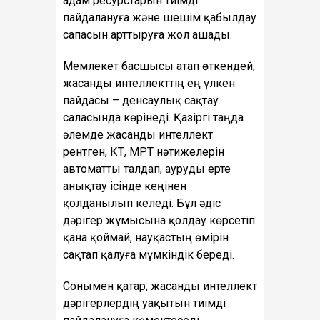
адам ресурстарын тиімді
пайдалануға және шешім қабылдау
сапасын арттыруға жол ашады.
Мемлекет басшысы атап өткендей,
жасанды интеллекттің ең үлкен
пайдасы – денсаулық сақтау
саласында көрінеді. Қазіргі таңда
әлемде жасанды интеллект
рентген, КТ, МРТ нәтижелерін
автоматты талдап, ауруды ерте
анықтау ісінде кеңінен
қолданылып келеді. Бұл әдіс
дәрігер жұмысына қолдау көрсетіп
қана қоймай, науқастың өмірін
сақтап қалуға мүмкіндік береді.
Сонымен қатар, жасанды интеллект
дәрігерлердің уақытын тиімді