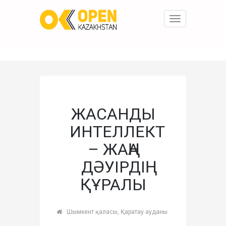
Toggle
navigation
ЖАСАНДЫ
ИНТЕЛЛЕКТ
– ЖАҢА
ДӘУІРДІҢ
ҚҰРАЛЫ
Шымкент қаласы, Қаратау ауданы