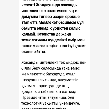
кезекті Жолдауында жасанды
интеллект технологиясының ел
дамуына тигізер әсерін ерекше
атап өтті. Мемлекет басшысы бұл
бағытта әлемдік үрдістен қалыс
қалмай, Қазақстан да жаңа
технологияны күнделікті өмір мен
экономикаға кеңінен енгізуі қажет
екенін айтты.
Жасанды интеллект тек өндіріс пен
білім беру саласында ғана емес,
мемлекеттік басқаруда, ауыл
шаруашылығында, әлеуметтік
қызмет көрсетуде де кең
қолданыс табатынын жеткізді.
Президенттің айтуынша, бұл
технология уақытты үнемдеуге,