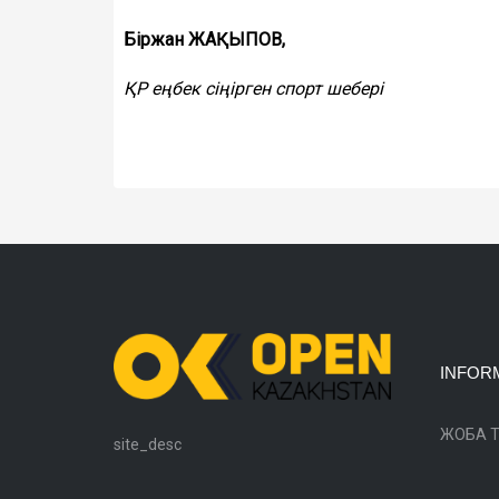
Біржан ЖАҚЫПОВ,
ҚР еңбек сіңірген спорт шебері
INFOR
ЖОБА 
site_desc