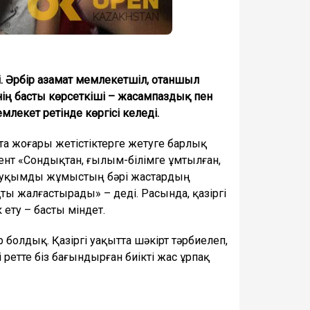
. Әрбір азамат мемлекетшіл, отаншыл
мнің басты көрсеткіші – жасампаздық пен
лекет ретінде көргісі келеді.
а жоғары жетістіктерге жетуге барлық
дент «Сондықтан, ғылым-білімге ұмтылған,
ан ауқымды жұмыстың бәрі жастардың
ты жалғастырады» – деді. Расында, қазіргі
ету – басты міндет.
болдық. Қазіргі уақытта шәкірт тәрбиелеп,
 ретте біз бағындырған биікті жас ұрпақ