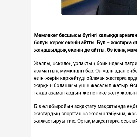
Мемлекет басшысы бүгінгі халыққа арнаған
болуы керек екенін айтты. Бұл – жастарға ө
жаңашылдық екенін де айтты. Өз ісінің мама
Жалпы, өскелең ұрпақтың бойындағы патрио
азаматтың мүмкіндігі бар. Ол үшін адал ең
елін-жерін көркейтуді ойлаған жастарға ә
жарқын болашағы үшін жасалып жатыр. Өскел
таңда азаматтардың жетістікке жету жолынд
Біз ел абыройын асқақтату мақсатында еңбе
жастардың спорттан өз жолын табуына, жоғар
жалғастыруы тиіс. Ортақ мақсаттарға осылай