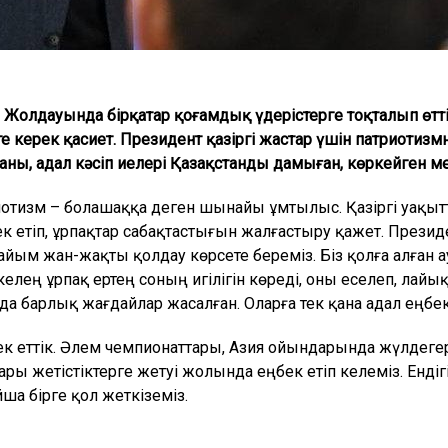
 Жолдауында бірқатар қоғамдық үдерістерге тоқталып өтті
те керек қасиет. Президент қазіргі жастар үшін патриотиз
ны, адал кәсіп иелері Қазақстанды дамыған, көркейген мем
тизм – болашаққа деген шынайы ұмтылыс. Қазіргі уақытт
бек етіп, ұрпақтар сабақтастығын жалғастыру қажет. Прези
рдайым жан-жақты қолдау көрсете береміз. Біз қолға алғ
ең ұрпақ ертең соның игілігін көреді, оны еселеп, лайық
а барлық жағдайлар жасалған. Оларға тек қана адал еңбек 
к еттік. Әлем чемпионаттары, Азия ойындарында жүлдегер 
ы жетістіктерге жетуі жолында еңбек етіп келеміз. Ендігі
ша бірге қол жеткіземіз.