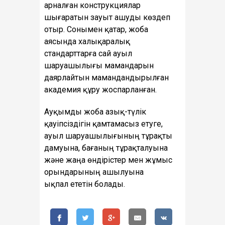
арналған конструкциялар
шығаратын зауыт ашуды көздеп
отыр. Сонымен қатар, жоба
аясында халықаралық
стандарттарға сай ауыл
шаруашылығы мамандарын
даярлайтын мамандандырылған
академия құру жоспарланған.
Ауқымды жоба азық-түлік
қауіпсіздігін қамтамасыз етуге,
ауыл шаруашылығының тұрақты
дамуына, бағаның тұрақталуына
және жаңа өндірістер мен жұмыс
орындарының ашылуына
ықпал ететін болады.