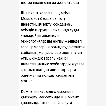
шетел нарығына да жөнелтіледі.
Шымкент қаласының әкімі
Мемлекет басшысының
инвестиция тарту, сондай-ақ,
өсімдік шаруашылығында суды
үнемдейтін заманауи
технологияларды енгізу жөніндегі
тапсырмаларын орындауда аталған
жобаның маңызы зор екенін атап
өтті. Әкімдік тарапынан ірі
инвестициялық жобаларды жүзеге
асырып жатқан инвесторларға
жан-жақты қолдау көрсетіліп
жатыр.
Компания құрылыс мерзімін
қысқарту мақсатында Шымкент
қаласында жылыжай салуға