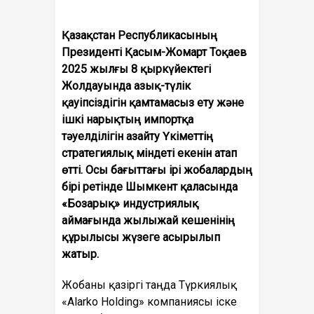
Қазақстан Республикасының
Президенті Қасым-Жомарт Тоқаев
2025 жылғы 8 қыркүйектегі
Жолдауында азық-түлік
қауіпсіздігін қамтамасыз ету және
ішкі нарықтың импортқа
тәуелділігін азайту Үкіметтің
стратегиялық міндеті екенін атап
өтті. Осы бағыттағы ірі жобалардың
бірі ретінде Шымкент қаласында
«Бозарық» индустриялық
аймағында жылыжай кешенінің
құрылысы жүзеге асырылып
жатыр.
Жобаны қазіргі таңда Түркиялық
«Alarko Holding» компаниясы іске