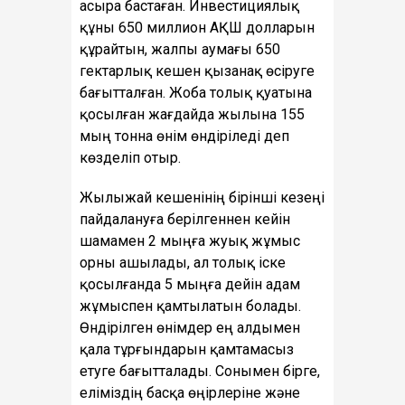
асыра бастаған. Инвестициялық
құны 650 миллион АҚШ долларын
құрайтын, жалпы аумағы 650
гектарлық кешен қызанақ өсіруге
бағытталған. Жоба толық қуатына
қосылған жағдайда жылына 155
мың тонна өнім өндіріледі деп
көзделіп отыр.
Жылыжай кешенінің бірінші кезеңі
пайдалануға берілгеннен кейін
шамамен 2 мыңға жуық жұмыс
орны ашылады, ал толық іске
қосылғанда 5 мыңға дейін адам
жұмыспен қамтылатын болады.
Өндірілген өнімдер ең алдымен
қала тұрғындарын қамтамасыз
етуге бағытталады. Сонымен бірге,
еліміздің басқа өңірлеріне және