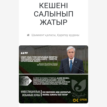
КЕШЕНІ
САЛЫНЫП
ЖАТЫР
Шымкент қаласы, Қаратау ауданы