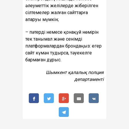
әлеуметтік желілерде жіберілген
сілтемелер жалған сайттарға
апаруы мүмкін;
– пәтерді немесе қонақүй нөмірін
тек танымал және сенімді
платформалардан брондаңыз: егер
сайт күмән тудырса, тәуекелге
бармаған дұрыс.
Шымкент қалалық полция
департаменті