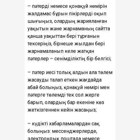
– пәтерді немесе қонақүй нөмірін
жалдамас бұрын пікірлерді оқып
шығыңыз, олардың жарияланған
уақытын және жарнаманың сайтта
қанша уақыттан бері тұрғанын
тексеріңіз, бірнеше жылдан бері
жарнамаланып келе жатқан
пәтерлер – сенімділіктің бір белгісі;
– пәтер иесі толық алдын ала төлем
жасауды талап еткен жағдайда
абай болыңыз, қонақүй нөмірі мен
пәтерге төлемді тек сол жерге
барып, олардың бар екеніне көз
жеткізгеннен кейін жасаңыз;
– күдікті хабарламалардан сақ
болыңыз: мессенджерлерде,
электрондық поштада немесе