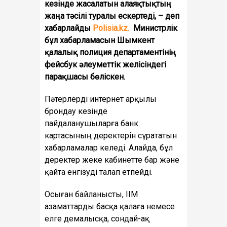
кезінде жасалатын алаяқтықтың
жаңа тәсілі туралы ескертеді, – деп
хабарлайды
Polisia.kz.
Министрлік
бұл хабарламасын Шымкент
қалалық полиция департаментінің
фейсбук әлеуметтік желісіндегі
парақшасы бөліскен.
Пәтерлерді интернет арқылы
брондау кезінде
пайдаланушыларға банк
картасының деректерін сұрататын
хабарламалар келеді. Алайда, бұл
деректер жеке кабинетте бар және
қайта енгізуді талап етпейді.
Осыған байланысты, ІІМ
азаматтарды басқа қалаға немесе
елге демалысқа, сондай-ақ