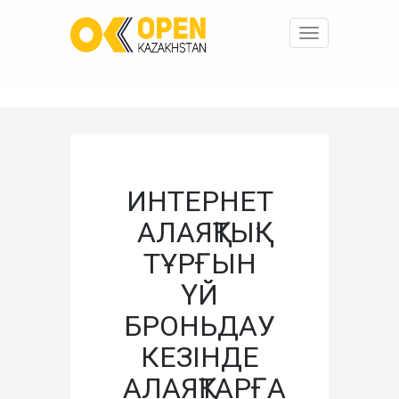
Toggle
navigation
ИНТЕРНЕТ
АЛАЯҚТЫҚ:
ТҰРҒЫН
ҮЙ
БРОНЬДАУ
КЕЗІНДЕ
АЛАЯҚТАРҒА