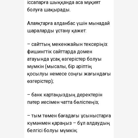
іссапарға шыққанда аса мұқият
болуға шақырады.
Алаяқтарға алданбас үшін мынадай
шараларды ұстану қажет:
– сайттың мекенжайын тексеріңіз:
фишингтік сайттарда домен
атауында ұсақ өзгерістер болуы
мүмкін (мысалы, бір әріптің
қосылуы немесе соңғы жағындағы
өзгерістер);
– банк картаңыздың деректерін
пәтер иесімен чатта бөліспеңіз;
– тым төмен бағадағы ұсыныстарға
күмәнмен қараңыз – бұл алдаудың
белгісі болуы мүмкін;