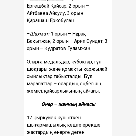
Ергешбай Қайсар, 2 орын –
Айтбаева Айсулу, 3 орын –
Қарашаш Еркебұлан.
–
Шахмат:
1 орын – Нұрақ
Бақытжан, 2 орын – Арип Сүндет, 3
орын – Кудратов Гуламжан.
Оларға медальдар, кубоктар, гүл
шоқтары және қомақты қаржылай
сыйлықтар табысталды. Бұл
марапаттар – олардың еңбегінің
жемісі, қайсарлығының айғағы.
Өнер – жанның айнасы
12 қыркүйек күні өткен
шығармашылық кеште ерекше
жастардың өнерге деген