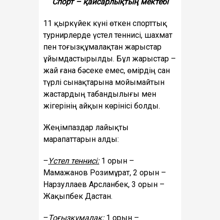
Спорт – қайсарлықтың мектебі
11 қыркүйек күні өткен спорттық
турнирлерде үстел теннисі, шахмат
пен тоғызқұмалақтан жарыстар
ұйымдастырылды. Бұл жарыстар –
жай ғана бәсеке емес, өмірдің сан
түрлі сынақтарына мойымайтын
жастардың табандылығы мен
жігерінің айқын көрінісі болды.
Жеңімпаздар лайықты
марапаттарын алды:
–
Үстел теннисі:
1 орын –
Мамажанов Розимұрат, 2 орын –
Нарзуллаев Арсланбек, 3 орын –
Жақыпбек Дастан.
–
Тоғызқұмалақ:
1 орын –