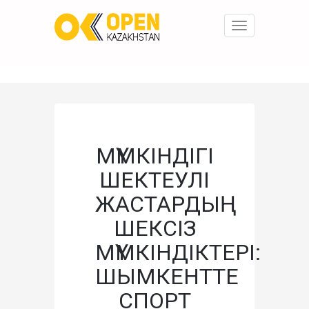
Toggle
navigation
МҮМКІНДІГІ
ШЕКТЕУЛІ
ЖАСТАРДЫҢ
ШЕКСІЗ
МҮМКІНДІКТЕРІ:
ШЫМКЕНТТЕ
СПОРТ