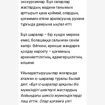
экскурсиялар. Бұл сапарлар
жастардың мәдени танымын
арттырып қана қоймай, олардың
қоғаммен етене араласуына, рухани
тұрғыда дамуына ықпал етті.
Бұл шаралар – бір күндік мереке
емес, болашаққа салынған сенім
көпірі. Өйткені, ерекше жандарға
қолдау көрсету – қоғамның
өркениеттілігінің, адамгершілігінің
өлшемі.
Ұйымдастырушылар жоғарыда
аталған іс-шаралар туралы былай
деп:
«Бұл іс-шаралар арқылы біз
мүмкіндігі шектеулі жастардың
бойындағы шексіз мүмкіндіктерді
паш еттік. Олар қоғамға үлгі