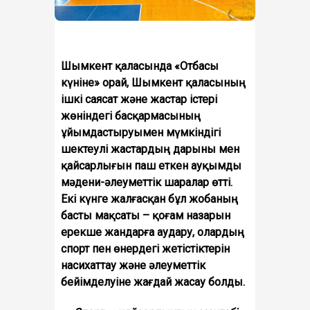
Шымкент қаласында «Отбасы
күніне» орай, Шымкент қаласының
ішкі саясат және жастар істері
жөніндегі басқармасының
ұйымдастыруымен мүмкіндігі
шектеулі жастардың дарыны мен
қайсарлығын паш еткен ауқымды
мәдени-әлеуметтік шаралар өтті.
Екі күнге жалғасқан бұл жобаның
басты мақсаты – қоғам назарын
ерекше жандарға аудару, олардың
спорт пен өнердегі жетістіктерін
насихаттау және әлеуметтік
бейімделуіне жағдай жасау болды.