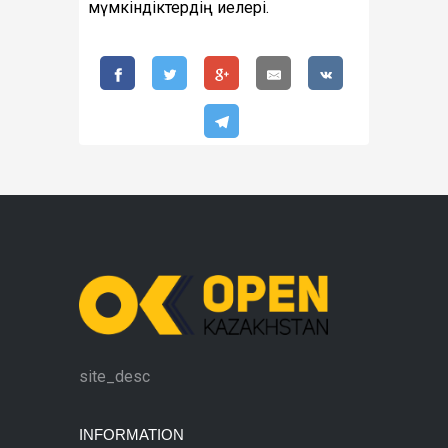
мүмкіндіктердің иелері.
site_desc
INFORMATION