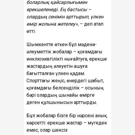
боларлық қайсарлығымен
ерекшеленеді. Ең бастысы –
олардың сенімін арттырып, үлкен
өмір жолына жетелеу»,
– деп атап
өтті.
Шымкентте өткен бұл мәдени-
әлеуметтік жобалар – қоғамдағы
инклюзивтілікті нығайтуға, ерекше
жастардың әлеуетін ашуға
бағытталған үлкен қадам.
Спорттағы жеңіс, өнердегі шабыт,
қоғамдағы белсенділік – осының
бәрі олардың шынайы өмірге
деген құлшынысын арттырды.
Бұл жобалар бізге бір нәрсені анық
көрсетті: ерекше жастар – мүгедек
емес, олар шексіз