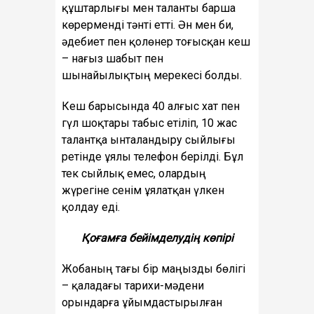
құштарлығы мен таланты барша
көрерменді тәнті етті. Ән мен би,
әдебиет пен қолөнер тоғысқан кеш
– нағыз шабыт пен
шынайылықтың мерекесі болды.
Кеш барысында 40 алғыс хат пен
гүл шоқтары табыс етіліп, 10 жас
талантқа ынталандыру сыйлығы
ретінде ұялы телефон берілді. Бұл
тек сыйлық емес, олардың
жүрегіне сенім ұялатқан үлкен
қолдау еді.
Қоғамға бейімделудің көпірі
Жобаның тағы бір маңызды бөлігі
– қаладағы тарихи-мәдени
орындарға ұйымдастырылған