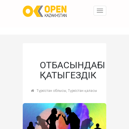
Toggle
navigation
ОТБАСЫНДАҒЫ
ҚАТЫГЕЗДІК
Түркістан облысы, Түркістан қаласы