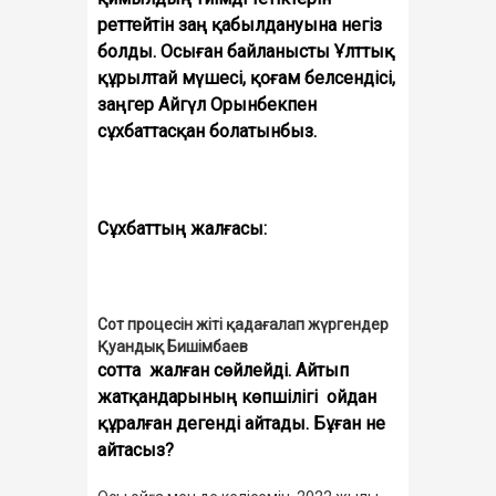
реттейтін заң қабылдануына негіз
болды. Осыған байланысты Ұлттық
құрылтай мүшесі, қоғам белсендісі,
заңгер Айгүл Орынбекпен
сұхбаттасқан болатынбыз.
Сұхбаттың жалғасы:
Сот процесін жіті қадағалап жүргендер
Қуандық Бишімбаев
сотта жалған сөйлейді. Айтып
жатқандарының көпшілігі ойдан
құралған дегенді айтады. Бұған не
айтасыз?