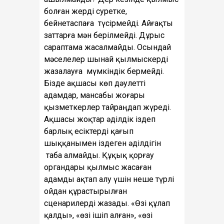
болған жерді суретке,
бейнетаспаға түсірмейді. Айғақты
заттарға мән берілмейді. Дұрыс
сараптама жасалмайды. Осындай
мәселелер шынай қылмыскерді
жазалауға мүмкіндік бермейді.
Бізде ақшасы көп дәулетті
адамдар, мансабы жоғары
қызметкерлер тайраңдап жүреді.
Ақшасы жоқтар әділдік іздеп
барлық есіктерді қағып
шыққанымен іздеген әділдігін
таба алмайды. Құқық қорғау
органдары қылмыс жасаған
адамды ақтап алу үшін неше түрлі
ойдан құрастырылған
сценарилерді жазады. «Өзі құлап
қалды», «өзі ішіп алған», «өзі