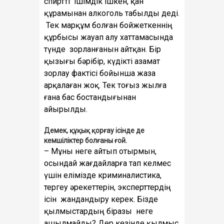
спиртті ішімдік ішкен, қан
құрамынан алкоголь табылды деді.
Тек марқұм болған бойжеткеннің
құрбысы жауап алу хаттамасында
түнде зорланғанын айтқан. Бір
қызығы бәрібір, күдікті азамат
зорлау фактісі бойынша жаза
арқалаған жоқ. Тек тоғыз жылға
ғана бас бостандығынан
айырылды.
Демек, құқық қорғау ісінде де
кемшіліктер болғаны ғой.
– Мұны неге айтып отырмын,
осындай жағдайларға тап келмес
үшін елімізде криминалистика,
тергеу әрекеттерін, эксперттердің
ісін жандандыру керек. Бізде
қылмыстардың біразы неге
ашылмайды? Дер кезінде қылмыс