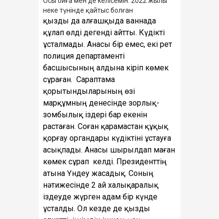
Осы ойға мен де келісемін. 2022 жылы
неке түнінде қайтыс болған
қызды да алғашқыда ваннада
құлап өлді дегенді айтты. Күдікті
ұсталмады. Анасы бір емес, екі рет
полиция департаменті
басшысының алдына кіріп көмек
сұраған. Сараптама
қорытындыларының өзі
марқұмның денесінде зорлық-
зомбылық іздері бар екенін
растаған. Соған қарамастан құқық
қорғау органдары күдіктіні ұстауға
асықпады. Анасы шырылдап маған
көмек сұрап келді. Президенттің
атына Үндеу жасадық. Соның
нәтижесінде 2 ай халықаралық
іздеуде жүрген адам бір күнде
ұсталды. Ол кезде де қызды