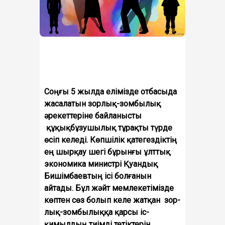
Соңғы 5 жылда елімізде отбасыда
жасалатын зорлық-зомбылық
әрекеттеріне байланысты
құқықбұзу­шылық тұрақты түрде
өсіп келеді. Көпшілік қатегездіктің
ең шырқау шегі бұрынғы ұлттық
экономика министрі Қуандық
Бишімбаевтың ісі болғанын
айтады. Бұл жәйт мемлекетімізде
көптен сөз болып келе жатқан
зор­
лық-зомбылыққа қарсы іс-
қимылдың тиімді тетіктерін