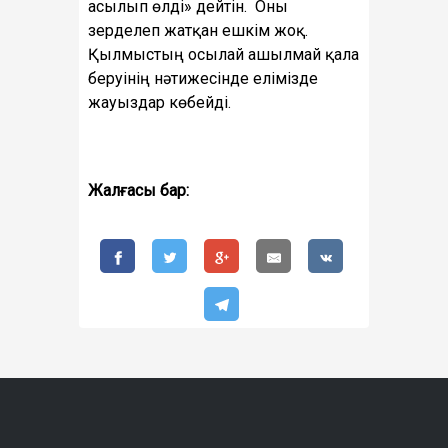
асылып өлді» дейтін. Оны
зерделеп жатқан ешкім жоқ.
Қылмыстың осылай ашылмай қала
беруінің нәтижесінде елімізде
жауыздар көбейді.
Жалғасы бар: