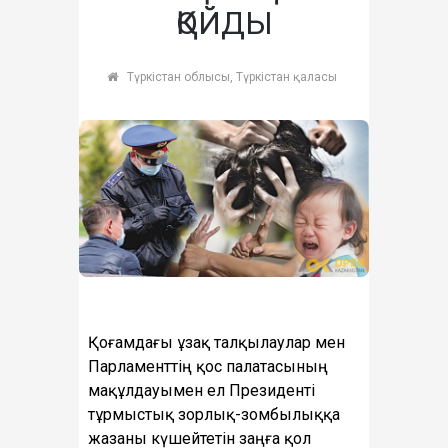
ҚОЙДЫ
Түркістан облысы, Түркістан қаласы
Қоғамдағы ұзақ талқылаулар мен
Парламенттің қос палатасының
мақұлдауымен ел Президенті
тұрмыстық зорлық-зомбылыққа
жазаны күшейтетін заңға қол