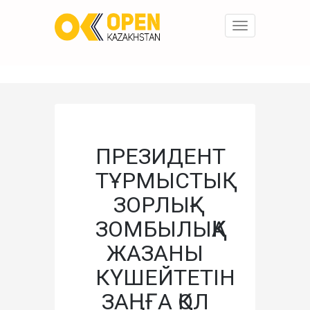
Toggle
navigation
ПРЕЗИДЕНТ
ТҰРМЫСТЫҚ
ЗОРЛЫҚ-
ЗОМБЫЛЫҚҚА
ЖАЗАНЫ
КҮШЕЙТЕТІН
ЗАҢҒА ҚОЛ