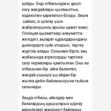
қойды. Енді отбасындағы ұрып-
соғу жағдайлары қылмыстық
кодекспен қаралатын болды. Заңға
сәйкес, іс қозғау үшін
жәбірленушінің арызы қажет емес.
Полиция қызметкері әлеуметтік
желідегі, ақпарат құралдарындағы
дәлелдерге сүйе отырып, тергеу
жүргізе алады. Сонымен бірге, заң
жобасында агрессорды тәртіпке
салу нормалары қамтылған. Оны өз
отбасынан бір айға бөлектеп,
жағдай ушықса үш айдан бір
жылға дейін байланысуына тыйым
салынады.
Заңда отбасы, әйелдер мен
балалардың құқықтарын қорғау
мәселелері жөніндегі байланыс