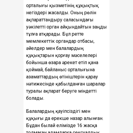
орталығы қызметінің құқықтық
негіздері жасалды. Оның рөлін
ақпараттандыру саласындағы
уәкілетті орган айқындайтын заңды
тұлға атқарады. Бұл ретте
мемлекеттік органдар отбасы,
әйелдер мен балалардың
құқықтарын қорғау мәселелері
бойынша өзара әрекет етіп қана
қоймай, байланыс орталығына
азаматтардың өтініштерін қарау
нәтижесінде қабылданған шаралар
туралы ақпарат беруге міндетті
болады.
Балалардың қауіпсіздігі мен
құқығы да ерекше назар алынған.
Бұдан былай елімізде 16 жасқа
толмаған адамдарға сексуалдық