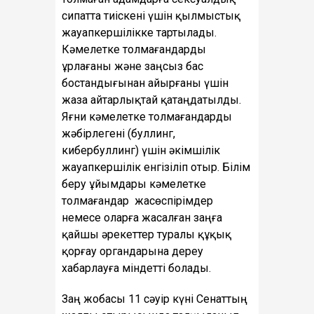
сипатта тиіскені үшін қылмыстық
жауапкершілікке тартылады.
Кәмелетке толмағандарды
ұрлағаны және заңсыз бас
бостандығынан айырғаны үшін
жаза айтарлықтай қатаңдатылды.
Яғни кәмелетке толмағандарды
жәбірлегені (буллинг,
кибербуллинг) үшін әкімшілік
жауапкершілік енгізіліп отыр. Білім
беру ұйымдары кәмелетке
толмағандар жасөспірімдер
немесе оларға жасалған заңға
қайшы әрекеттер туралы құқық
қорғау органдарына дереу
хабарлауға міндетті болады.
Заң жобасы 11 сәуір күні Сенаттың