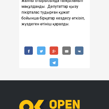
жалпы отырысында талқыланып
мақұлданды. Депутаттар қызу
пікірталас тудырған құжат
бойынша бірқатар кездесу өткізіп,
жүздеген өтініш қаралды.