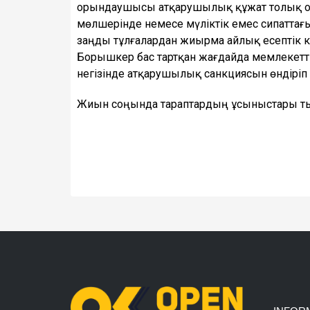
орындаушысы атқарушылық құжат толық ор
мөлшерiнде немесе мүлiктiк емес сипатта
заңды тұлғалардан жиырма айлық есептiк к
Борышкер бас тартқан жағдайда мемлекет
негізінде атқарушылық санкциясын өндіріп
Жиын соңында тараптардың ұсыныстары ты