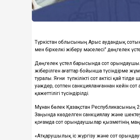
Түркістан облысының Арыс аудандық сотын
мен біркелкі жіберу мәселесі” дөңгелек үстел
Дөңгелек үстел барысында сот орындаушы
жіберілген ағаттар бойынша түсіндірме жұ
туралы. Яғни түпкілікті сот актісі қай тілд
уәждер, сотпен санкцияланғаннан кейін сот а
қажеттілігі түсіндірілді.
Мұнан бөлек Қазақстан Республикасының 20
Заңында көзделген санкциялау және шектеу 
қоғамда сот орындаушылар қызметінің маң
«Атқарушылық іс жүргізу және сот орында