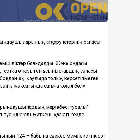
ындаушыларының атқару істерінің сапасы
мшіліктер баяндалды. Және ондағы
, сотқа өткізілген ұсыныстардың сапасы
ек. Сондай-ақ қаулыда толық көрсетілмеген
 азайту мақсатында сапаға көңіл бөлу
 орындаушылардың мәртебесі туралы”
үсіндірілді. Өйткені қазіргі кезде
ының 124 – бабына сәйкес мемлекеттік сот