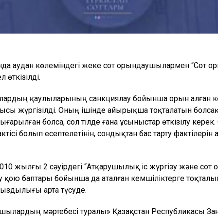
да аудан көлеміндегі жеке сот орындаушылармен “Сот ор
 өткізілді.
лардың қаулыларының санкциялау бойынша орын алған ке
мысы жүргізілді. Оның ішінде айырықша тоқталатын болсақ
е шығарылған болса, сол тілде ғана ұсыныстар өткізілу кер
ктісі болып есептелетінін, сондықтан бас тарту фактілерін
10 жылғы 2 сәуірдегі “Атқарушылық іс жүргізу және сот
қою баптары бойынша да аталған кемшіліктерге тоқталып, т
ыздылығы арта түсуде.
ушылардың мәртебесі туралы» Қазақстан Республикасы Заң