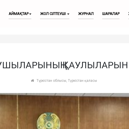
АЙМАҚТАР
ЖОЛ СІЛТЕУШІ
ЖУРНАЛ
ШАРАЛАР
УШЫЛАРЫНЫҢ ҚАУЛЫЛАРЫН
Түркістан облысы, Түркістан қаласы