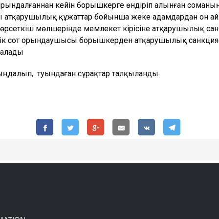
ындалғаннан кейiн борышкерге өндіріп алынған соманы
ғы атқарушылық құжаттар бойынша жеке адамдардан он ай
өрсеткiш мөлшерiнде мемлекет кірісіне атқарушылық санк
тік сот орындаушысы борышкерден атқарушылық санкцияс
 алады
ңдалып, туындаған сұрақтар талқыланды.