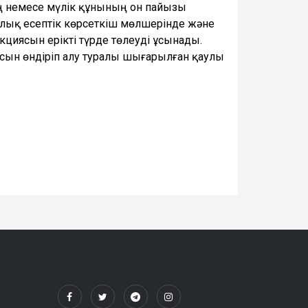
ң немесе мүлiк құнының он пайызы
лық есептiк көрсеткiш мөлшерiнде және
циясын ерікті түрде төлеуді ұсынады.
ын өндіріп алу туралы шығарылған қаулы