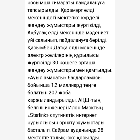
қосымша ғимараты пайдалануға
тапсырылды. Қарамұрт елді
мекеніндегі мектепке күрделі
жөндеу жұмыстары жүргізілді,
Ақбұлақ елді мекенінде мәдениет
үйі салынып, пайдалануға берілді.
Қасымбек Датқа елді мекенінде
электр желілерінің құрылысы
жүргізілді 30 көшеге орташа
жөндеу жұмыстарымен қамтылды.
«Ауыл аманаты» бағдарламасы
бойынша 1,2 миллиард теңге
болатын 207 жоба
қаржыландырылды. АҚШ-тың
белгілі инженері Илон Масктың
«Starlink» спутниктік интернет
құрылғысын орнату жұмыстары
басталып, Сайрам ауданында 28
мектепте толық іске қосылды.