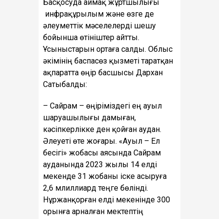
Басқосуда аймақ жұртшылығы
инфрақұрылым және өзге де
әлеуметтік мәселелерді шешу
бойынша өтініштер айтты.
Ұсыныстарын ортаға салды. Облыс
әкімінің баспасөз қызметі таратқан
ақпаратта өңір басшысы Дархан
Сатыбалды:
– Сайрам – өңіріміздегі ең ауыл
шаруашылығы дамыған,
кәсіпкерлікке ден қойған аудан.
Әлеуеті өте жоғары. «Ауыл – Ел
бесігі» жобасы аясында Сайрам
ауданында 2023 жылы 14 елді
мекенде 31 жобаны іске асыруға
2,6 млиллиард теңге бөлінді.
Нұржанқорған елді мекенінде 300
орынға арналған мектептің