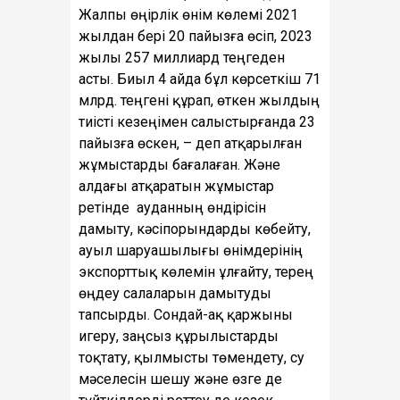
Жалпы өңірлік өнім көлемі 2021
жылдан бері 20 пайызға өсіп, 2023
жылы 257 миллиард теңгеден
асты. Биыл 4 айда бұл көрсеткіш 71
млрд. теңгені құрап, өткен жылдың
тиісті кезеңімен салыстырғанда 23
пайызға өскен, – деп атқарылған
жұмыстарды бағалаған. Және
алдағы атқаратын жұмыстар
ретінде ауданның өндірісін
дамыту, кәсіпорындарды көбейту,
ауыл шаруашылығы өнімдерінің
экспорттық көлемін ұлғайту, терең
өңдеу салаларын дамытуды
тапсырды. Сондай-ақ қаржыны
игеру, заңсыз құрылыстарды
тоқтату, қылмысты төмендету, су
мәселесін шешу және өзге де