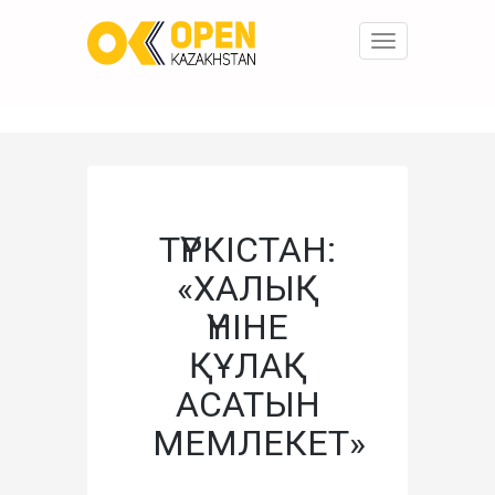
Toggle
navigation
ТҮРКІСТАН:
«ХАЛЫҚ
ҮНІНЕ
ҚҰЛАҚ
АСАТЫН
МЕМЛЕКЕТ»