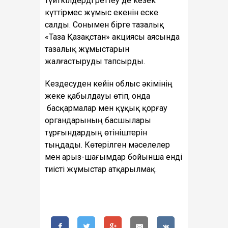
түйткілдерді реттеу де кезек
күттірмес жұмыс екенін еске
салды. Сонымен бірге тазалық
«Таза Қазақстан» акциясы аясында
тазалық жұмыстарын
жалғастыруды тапсырды.
Кездесуден кейін облыс әкімінің
жеке қабылдауы өтіп, онда
басқармалар мен құқық қорғау
органдарының басшылары
тұрғындардың өтініштерін
тыңдады. Көтерілген мәселелер
мен арыз-шағымдар бойынша енді
тиісті жұмыстар атқарылмақ.