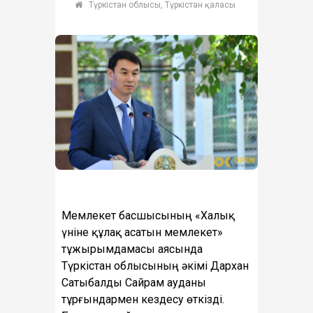
Түркістан облысы, Түркістан қаласы
Мемлекет басшысының «Халық
үніне құлақ асатын мемлекет»
тұжырымдамасы аясында
Түркістан облысының әкімі Дархан
Сатыбалды Сайрам ауданы
тұрғындармен кездесу өткізді.