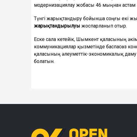
модернизациялау жобасы 46 мыңнан астам 
Түнгі жарықтандыру бойынша соңғы екі ж
жарықтандырылуы
жоспарланып отыр.
Еске сала кетейік, Шымкент қаласының әкі
коммуникациялар қызметінде баспасөз кон
қаласының әлеуметтік-экономикалық даму б
болатын.