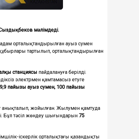
 Сыздықбеков мәлімдеді.
адам орталықтандырылған ауыз сумен
 құбырлары тартылып, орталықтандырылған
алқы станциясы
пайдалануға берілді.
діксіз электрмен қамтамасыз етуге
9,9 пайызы ауыз сумен, 100 пайызы
 анықталып, жойылған. Жылумен қамтуда
ді. Бұл тәсіл жөндеу шығындарын
75
імшілік-іскерлік орталықтағы қазандықты