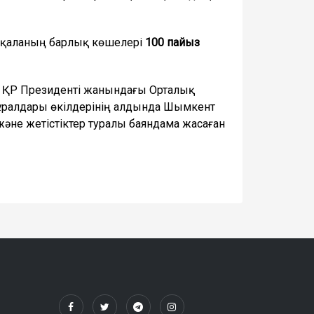
 қаланың барлық көшелері
100 пайыз
да ҚР Президенті жанындағы Орталық
құралдары өкілдерінің алдында Шымкент
әне жетістіктер туралы баяндама жасаған