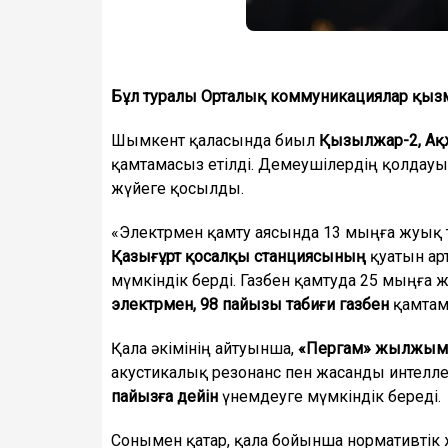
Бұл туралы Орталық коммуникациялар қызм
Шымкент қаласында биыл
Қызылжар-2, Ақ
қамтамасыз етілді. Демеушілердің қолдау
жүйеге қосылды.
«Электрмен қамту аясында 13 мыңға жуық 
Қазығұрт қосалқы станциясының
қуатын ар
мүмкіндік берді. Газбен қамтуда 25 мыңға
электрмен, 98 пайызы табиғи газбен
қамтама
Қала әкімінің айтуынша,
«Пергам» жылжым
акустикалық резонанс пен жасанды интелле
пайызға дейін
үнемдеуге мүмкіндік береді.
Сонымен қатар, қала бойынша нормативт