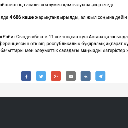
абоненттің сапалы жылумен қамтылуына әсер етеді.
ылда
4 686 көше
жарықтандырылды, ал жыл соңына дейін
мі Ғабит Сыздықбеков 11 желтоқсан күні Астана қаласын
ференциясын өткізіп, республикалық бұқаралық ақпарат 
ағыттары мен әлеуметтік саладағы маңызды өзгерістер ж