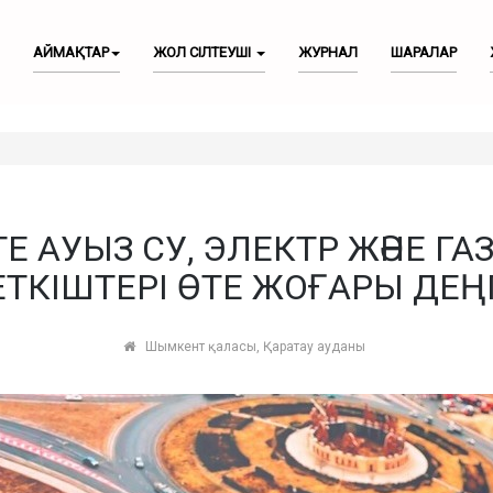
АЙМАҚТАР
ЖОЛ СІЛТЕУШІ
ЖУРНАЛ
ШАРАЛАР
 АУЫЗ СУ, ЭЛЕКТР ЖӘНЕ ГА
ЕТКІШТЕРІ ӨТЕ ЖОҒАРЫ ДЕҢ
Шымкент қаласы, Қаратау ауданы