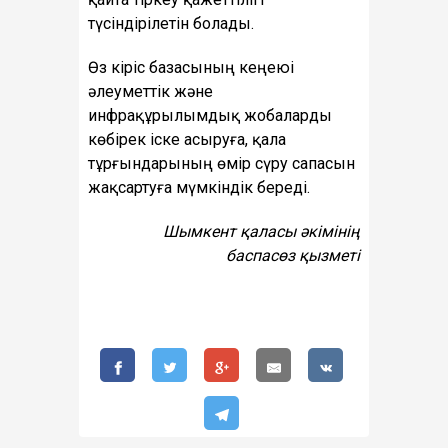
түсіндірілетін болады.
Өз кіріс базасының кеңеюі
әлеуметтік және
инфрақұрылымдық жобаларды
көбірек іске асыруға, қала
тұрғындарының өмір сүру сапасын
жақсартуға мүмкіндік береді.
Шымкент қаласы әкімінің
баспасөз қызметі