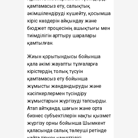
қамтамасыз ету, салықтық
әкімшілендіруді күшейту, қосымша
кіріс көздерін айқындау және
бюджет процесінің ашықтығы мен
тиімділігін арттыру шаралары
қамтылған.
Жиын қорытындысы бойынша
қала әкімі жауапты тұлғаларға
кірістердің толық түсуін
қамтамасыз ету бойынша
жұмысты жандандыруды және
кәсіпкерлермен түсіндіру
жұмыстарын жүргізуді тапсырды.
Атап айтқанда, шағын және орта
бизнес субъектілерін нақты қызмет
жүргізу орны бойынша Шымкент
қаласында салық төлеуші ретінде
қайта тіркеу қажеттілігі