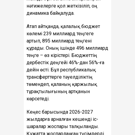
нәтижелерге қол жеткізіліп, оң
динамика байқалуда.
Атап айтқанда, қалалық бюджет
көлемі 239 миллиард теңгеге
артып, 895 миллиард теңгені
құрады. Оның ішінде 496 миллиард
теңге – өз кірістері. Бюджеттің
дербестік деңгейі 46%-дан 56%-ға
дейін өсті. Бұл республикалық
трансферттерге тәуелділіктің
төмендеп, қаланың қаржылық
тұрақтылығының артқанын
көрсетеді.
Кеңес барысында 2026-2027
жылдарға арналған кешенді іс-
шаралар жоспары талқыланды.
Құжатта жоспарланған түсімдерді