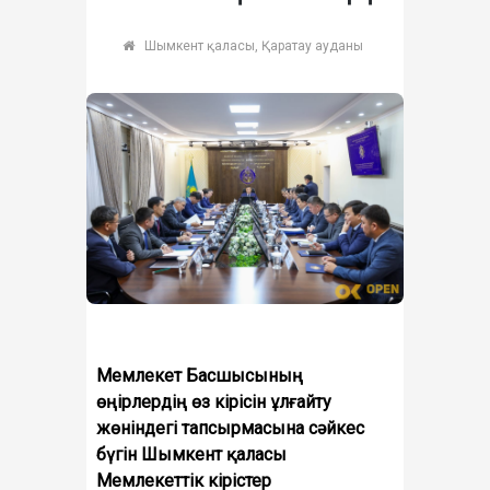
Шымкент қаласы, Қаратау ауданы
Мемлекет Басшысының
өңірлердің өз кірісін ұлғайту
жөніндегі тапсырмасына сәйкес
бүгін Шымкент қаласы
Мемлекеттік кірістер