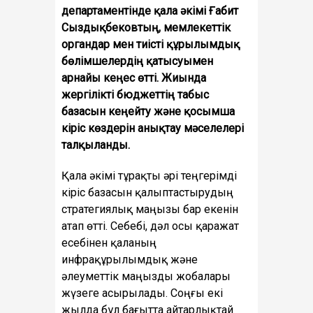
департаментінде қала әкімі Ғабит
Сыздықбековтың, мемлекеттік
органдар мен тиісті құрылымдық
бөлімшелердің қатысуымен
арнайы кеңес өтті. Жиында
жергілікті бюджеттің табыс
базасын кеңейту және қосымша
кіріс көздерін анықтау мәселелері
талқыланды.
Қала әкімі тұрақты әрі теңгерімді
кіріс базасын қалыптастырудың
стратегиялық маңызы бар екенін
атап өтті. Себебі, дәл осы қаражат
есебінен қаланың
инфрақұрылымдық және
әлеуметтік маңызды жобалары
жүзеге асырылады. Соңғы екі
жылда бұл бағытта айтарлықтай