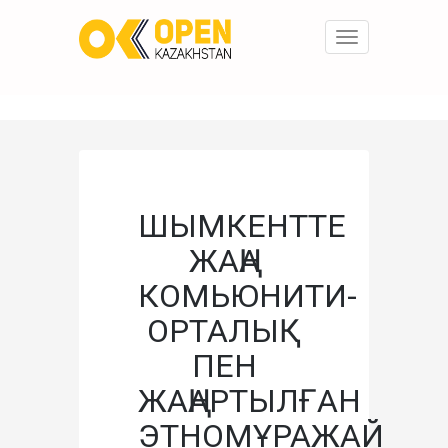
Toggle
navigation
ШЫМКЕНТТЕ
ЖАҢА
КОМЬЮНИТИ-
ОРТАЛЫҚ
ПЕН
ЖАҢАРТЫЛҒАН
ЭТНОМҰРАЖАЙ