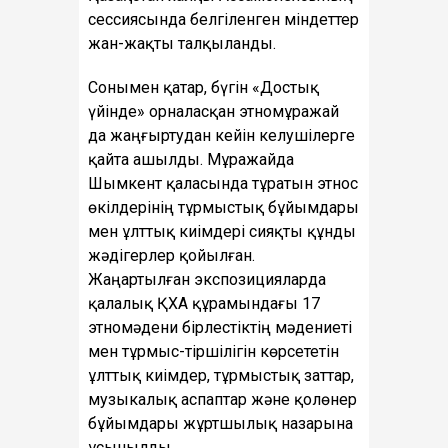
сессиясында белгіленген міндеттер
жан-жақты талқыланды.
Сонымен қатар, бүгін «Достық
үйінде» орналасқан этномұражай
да жаңғыртудан кейін келушілерге
қайта ашылды. Мұражайда
Шымкент қаласында тұратын этнос
өкілдерінің тұрмыстық бұйымдары
мен ұлттық киімдері сияқты құнды
жәдігерлер қойылған.
Жаңартылған экспозицияларда
қалалық ҚХА құрамындағы 17
этномәдени бірлестіктің мәдениеті
мен тұрмыс-тіршілігін көрсететін
ұлттық киімдер, тұрмыстық заттар,
музыкалық аспаптар және қолөнер
бұйымдары жұртшылық назарына
ұсынылды.