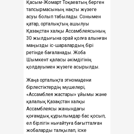
Қасым-Жомарт Тоқаевтың берген
тапсырмасының нақты жүзеге
асуы болып табылады. Сонымен
қатар, орталықтың ашылуы
Қазақстан халқы Ассамблеясының
30 жылдығына орай қолға алынған
маңызды іс-шаралардың бірі
ретінде бағаланады. Жоба
Шымкент қаласы әкімдігінің
қолдауымен жүзеге асырылды.
Жаңа орталықта этномәдени
бірлестіктердің мүшелері,
«Ассамблея жастары» ұйымы және
қалалық Қазақстан халқы
Ассамблеясы жанындағы
қоғамдық құрылымдар бас қосып,
ел бірлігін нығайтуға бағытталған
жобаларды талқылап, іске