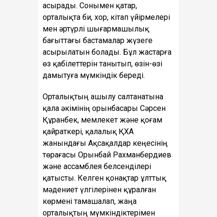
асырады. Сонымен қатар,
орталықта би, хор, кітап үйірмелері
мен әртүрлі шығармашылық
бағыттағы бастамалар жүзеге
асырылатын болады. Бұл жастарға
өз қабілеттерін танытып, өзін-өзі
дамытуға мүмкіндік береді.
Орталықтың ашылу салтанатына
қала әкімінің орынбасары Сәрсен
Құранбек, мемлекет және қоғам
қайраткері, қалалық ҚХА
жанындағы Ақсақалдар кеңесінің
төрағасы Орынбай Рахманбердиев
және ассамблея белсенділері
қатысты. Келген қонақтар ұлттық
мәдениет үлгілерінен құралған
көрмені тамашалап, жаңа
орталықтың мүмкіндіктерімен