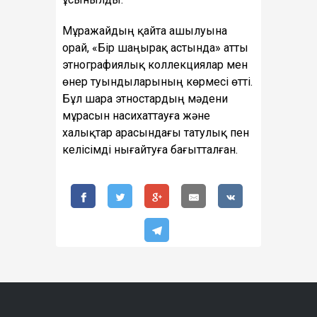
Мұражайдың қайта ашылуына
орай, «Бір шаңырақ астында» атты
этнографиялық коллекциялар мен
өнер туындыларының көрмесі өтті.
Бұл шара этностардың мәдени
мұрасын насихаттауға және
халықтар арасындағы татулық пен
келісімді нығайтуға бағытталған.