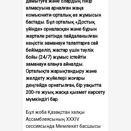
дамытуға және олардың пікір
алмасуына арналған жаңа
комьюнити-орталық өз жұмысын
бастады. Бұл орталық «Достық
үйінде» орналасқан және бұрын
жертөле ретінде пайдаланылған
кеңістік заманауи талаптарға сай
бейімделіп, жастар үшін тәулік
бойы (24/7) жұмыс істейтін
заманауи алаңға айналды.
Орталықта жарықтандыру және
желдету жүйелері жоғары
деңгейде орнатылған, бір уақытта
200-ге жуық жасқа қызмет көрсету
мүмкіндігі бар.
Бұл жоба Қазақстан халқы
Ассамблеясының ХХХІV
сессиясында Мемлекет басшысы