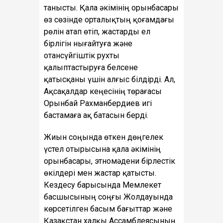
танысты. Қала әкімінің орынбасары
өз сөзінде орталықтың қоғамдағы
рөлін атап өтіп, жастарды ел
бірлігін нығайтуға және
отансүйгіштік рухты
қалыптастыруға белсене
қатысқаны үшін алғыс білдірді. Ал,
Ақсақалдар кеңесінің төрағасы
Орынбай Рахманбердиев игі
бастамаға ақ батасын берді.
Жиын соңында өткен дөңгелек
үстел отырысына қала әкімінің
орынбасары, этномәдени бірлестік
өкілдері мен жастар қатысты.
Кездесу барысында Мемлекет
басшысының соңғы Жолдауында
көрсетілген басым бағыттар және
Қазақстан халқы Ассамблеясының