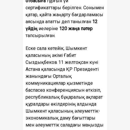
отбасыға
тұрғын үй
сертификаттары берілген. Сонымен
қатар, қайта жаңарту бағдарламасы
аясында апатты деп танылған
12
үйдің
иелеріне
120 жаңа пәтер
тапсырылған.
Еске сала кетейік, Шымкент
қаласының әкімі Ғабит
Сыздықбеков 11 желтоқсан күні
Астана қаласында ҚР Президенті
жанындағы Орталық
коммуникациялар қызметінде
баспасөз конференциясын өткізіп,
республикалық бұқаралық ақпарат
құралдары өкілдерінің алдында
Шымкент қаласының әлеуметтік-
экономикалық даму бағыттары
мен әлеуметтік саладағы маңызды