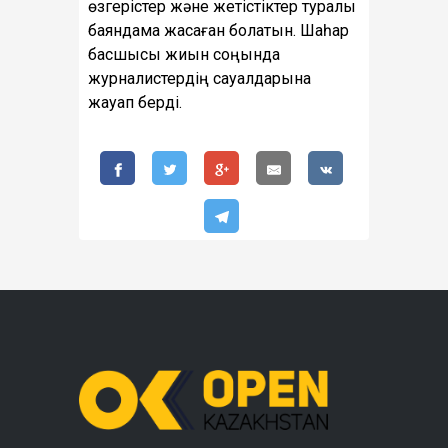
өзгерістер және жетістіктер туралы
баяндама жасаған болатын. Шаһар
басшысы жиын соңында
журналистердің сауалдарына
жауап берді.