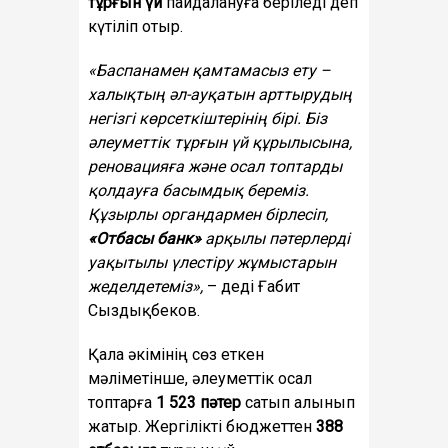
тұрғын үй
пайдалануға беріледі деп
күтіліп отыр.
«Баспанамен қамтамасыз ету –
халықтың әл-ауқатын арттырудың
негізгі көрсеткіштерінің бірі. Біз
әлеуметтік тұрғын үй құрылысына,
реновацияға және осал топтарды
қолдауға басымдық береміз.
Құзырлы органдармен бірлесіп,
«Отбасы банк»
арқылы пәтерлерді
уақытылы үлестіру жұмыстарын
жеделдетеміз»,
– деді Ғабит
Сыздықбеков.
Қала әкімінің сөз еткен
мәліметінше, әлеуметтік осал
топтарға
1 523 пәтер
сатып алынып
жатыр. Жергілікті бюджеттен
388