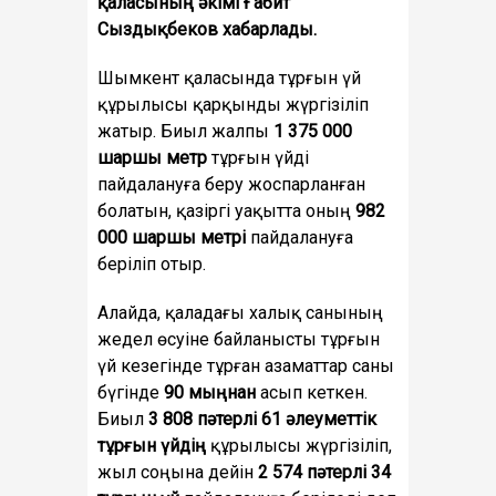
қаласының әкімі Ғабит
Сыздықбеков хабарлады.
Шымкент қаласында тұрғын үй
құрылысы қарқынды жүргізіліп
жатыр. Биыл жалпы
1 375 000
шаршы метр
тұрғын үйді
пайдалануға беру жоспарланған
болатын, қазіргі уақытта оның
982
000 шаршы метрі
пайдалануға
беріліп отыр.
Алайда, қаладағы халық санының
жедел өсуіне байланысты тұрғын
үй кезегінде тұрған азаматтар саны
бүгінде
90 мыңнан
асып кеткен.
Биыл
3 808 пәтерлі 61 әлеуметтік
тұрғын үйдің
құрылысы жүргізіліп,
жыл соңына дейін
2 574 пәтерлі 34