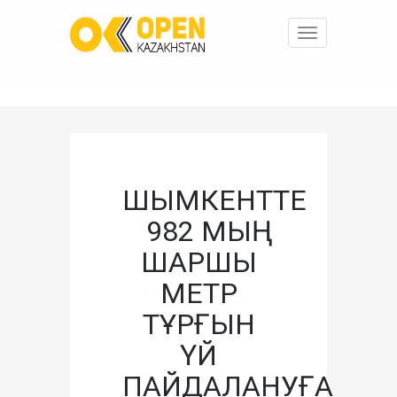
Toggle
navigation
ШЫМКЕНТТЕ
982 МЫҢ
ШАРШЫ
МЕТР
ТҰРҒЫН
ҮЙ
ПАЙДАЛАНУҒА