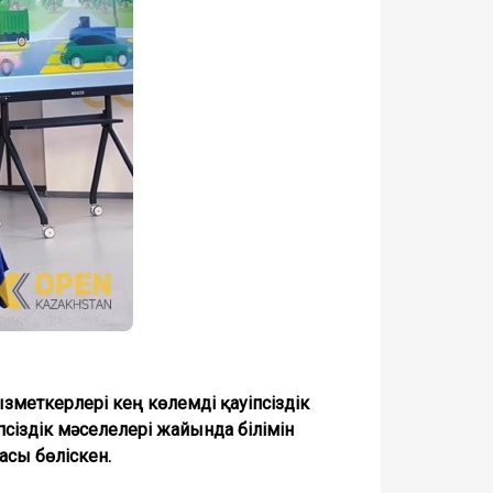
меткерлері кең көлемді қауіпсіздік
сіздік мәселелері жайында білімін
асы бөліскен.