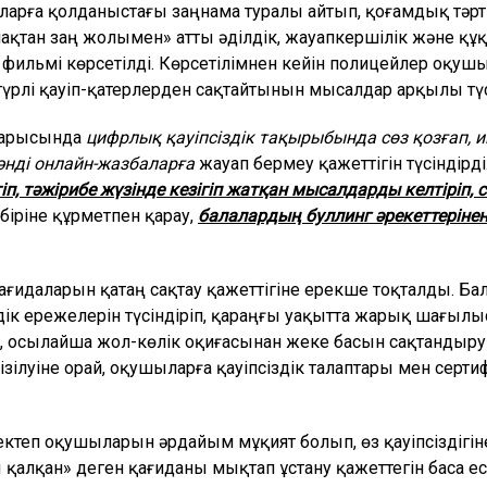
ларға қолданыстағы заңнама туралы айтып, қоғамдық тәрт
ақтан заң жолымен» атты әділдік, жауапкершілік және қ
 фильмі көрсетілді. Көрсетілімнен кейін полицейлер оқу
түрлі қауіп-қатерлерден сақтайтынын мысалдар арқылы т
 барысында
цифрлық қауіпсіздік тақырыбында сөз қозғап, и
әнді онлайн-жазбаларға
жауап бермеу қажеттігін түсіндірді
етіп, тәжірибе жүзінде кезігіп жатқан мысалдарды келтіріп
біріне құрметпен қарау,
балалардың буллинг әрекеттерінен
ғидаларын қатаң сақтау қажеттігіне ерекше тоқталды. Бал
здік ережелерін түсіндіріп, қараңғы уақытта жарық шағыл
, осылайша жол-көлік оқиғасынан жеке басын сақтандыру
луіне орай, оқушыларға қауіпсіздік талаптары мен сертифи
ктеп оқушыларын әрдайым мұқият болып, өз қауіпсіздігі
ы қалқан» деген қағиданы мықтап ұстану қажеттегін баса еск