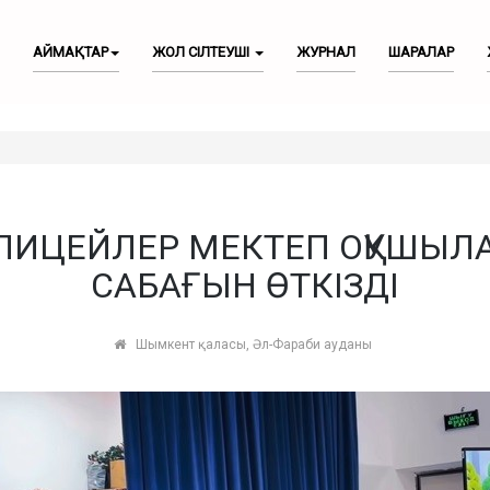
АЙМАҚТАР
ЖОЛ СІЛТЕУШІ
ЖУРНАЛ
ШАРАЛАР
ИЦЕЙЛЕР МЕКТЕП ОҚУШЫЛАР
САБАҒЫН ӨТКІЗДІ
Шымкент қаласы, Әл-Фараби ауданы