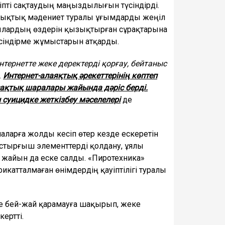
іпті сақтаудың маңыздылығын түсіндірді.
ұқықтық мәдениет туралы ұғымдарды жеңіл
шылардың өздерін қызықтырған сұрақтарына
үсіндірме жұмыстарын атқарды.
нтернетте жеке деректерді қорғау, бейтаныс
.
Интернет-алаяқтық әрекеттерінің көптеп
, сақтық шаралары жайында дәріс берді.
 суицидке жеткізбеу мәселелері
де
аларға жолды кесіп өтер кезде ескеретін
ыстырғыш элементтерді қолдану, ұялы
 жайын да еске салды. «Пиротехника»
катталмаған өнімдердің қауіптілігі туралы
не бей-жай қарамауға шақырып, жеке
ертті.