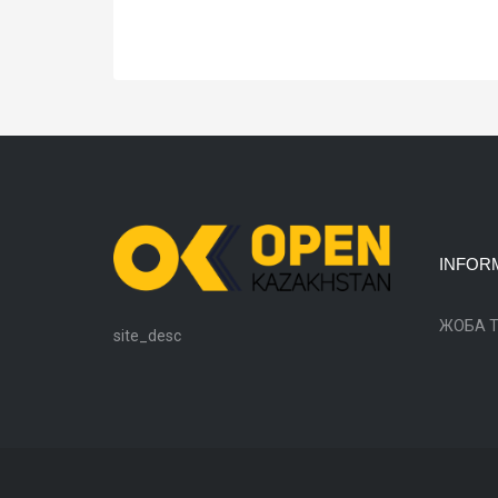
INFOR
ЖОБА 
site_desc