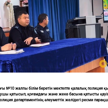
 №10 жалпы білім беретін мектепте қалалық полиция қыз
оқушы қатысып, қоғамдағы және жеке басына қатысты қауіп
полиция департаментінің әлеуметтік желідегі ресми парақш