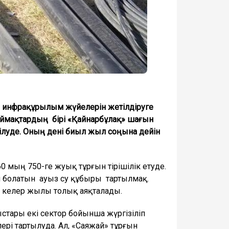
 инфрақұрылым жүйелерін жетілдіруге
й аймақтардың бірі «Қайнарбұлақ» шағын
уде. Оның дені биыл жыл соңына дейін
 мың 750-ге жуық тұрғын тірішілік етуде.
м болатын ауыз су құбыры тартылмақ.
 келер жылы толық аяқталады.
ыстары екі сектор бойынша жүргізіліп
і тартылуда. Ал, «Саяжай» тұрғын