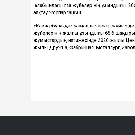
алабындағы газ жүйелерінің ұзындығы 20
аяқтау жоспарланған.
«Қайнарбұлаққа» жаңадан электр жүйесі д
жүйелерінің жалпы ұзындығы 68,6 шақырым
жұмыстардың нәтижесінде 2020 жылы Цент
жылы Дружба, Фабричная, Металлург, Заво