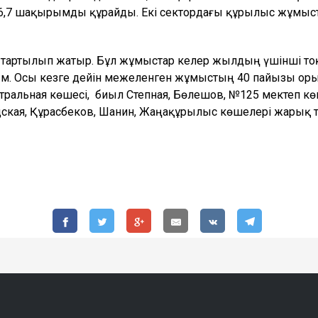
6,7 шақырымды құрайды. Екі сектордағы құрылыс жұмыс
е тартылып жатыр. Бұл жұмыстар келер жылдың үшінші то
. Осы кезге дейін межеленген жұмыстың 40 пайызы орын
ральная көшесі, биыл Степная, Бөлешов, №125 мектеп к
дская, Құрасбеков, Шанин, Жаңақұрылыс көшелері жарық 