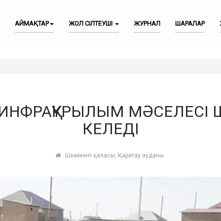
АЙМАҚТАР
ЖОЛ СІЛТЕУШІ
ЖУРНАЛ
ШАРАЛАР
А ИНФРАҚҰРЫЛЫМ МӘСЕЛЕСІ 
КЕЛЕДІ
Шымкент қаласы, Қаратау ауданы