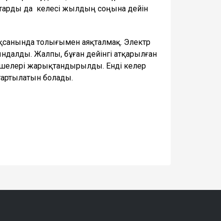
тарды да келесі жылдың соңына дейін
қсанында толығымен аяқталмақ. Электр
далды. Жалпы, бұған дейінгі атқарылған
өшелері жарықтандырылды. Енді келер
тартылатын болады.