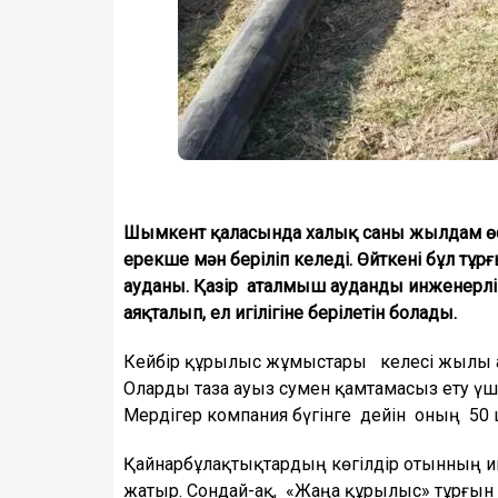
Шымкент қаласында халық саны жылдам өс
ерекше мән беріліп келеді. Өйткені бұл тұ
ауданы. Қазір аталмыш ауданды инженерл
аяқталып, ел игілігіне берілетін болады.
Кейбір құрылыс жұмыстары келесі жылы аяқ
Оларды таза ауыз сумен қамтамасыз ету ү
Мердігер компания бүгінге дейін оның 50
Қайнарбұлақтықтардың көгілдір отынның игі
жатыр. Сондай-ақ, «Жаңа құрылыс» тұрғын