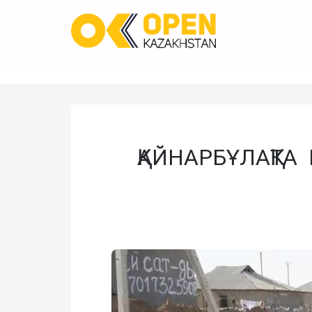
ҚАЙНАРБҰЛАҚТ