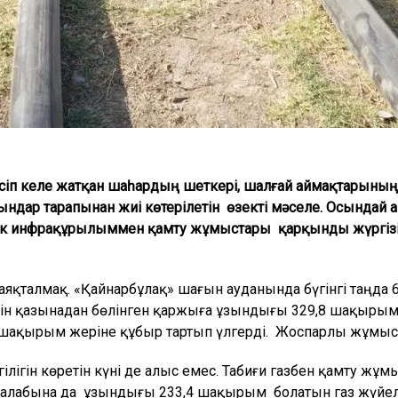
іп келе жатқан шаһардың шеткері, шалғай аймақтарының
рғындар тарапынан жиі көтерілетін өзекті мәселе. Осында
ік инфрақұрылыммен қамту жұмыстары қарқынды жүргізіл
талмақ. «Қайнарбұлақ» шағын ауданында бүгінгі таңда 60
шін қазынадан бөлінген қаржыға ұзындығы 329,8 шақыры
 шақырым жеріне құбыр тартып үлгерді. Жоспарлы жұмыс
лігін көретін күні де алыс емес. Табиғи газбен қамту жұм
 алабына да ұзындығы 233,4 шақырым болатын газ жүйелер