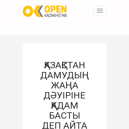
Toggle
navigation
ҚАЗАҚСТАН
ДАМУДЫҢ
ЖАҢА
ДӘУІРІНЕ
ҚАДАМ
БАСТЫ
ДЕП АЙТА