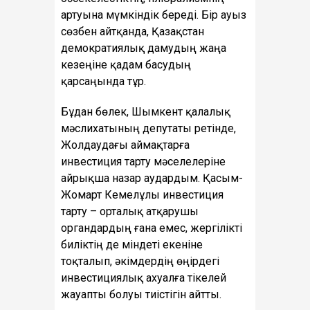
артуына мүмкіндік береді. Бір ауыз
сөзбен айтқанда, Қазақстан
демократиялық дамудың жаңа
кезеңіне қадам басудың
қарсаңында тұр.
Бұдан бөлек, Шымкент қалалық
мәслихатының депутаты ретінде,
Жолдаудағы аймақтарға
инвестиция тарту мәселелеріне
айрықша назар аудардым. Қасым-
Жомарт Кемелұлы инвестиция
тарту – орталық атқарушы
органдардың ғана емес, жергілікті
биліктің де міндеті екеніне
тоқталып, әкімдердің өңірдегі
инвестициялық ахуалға тікелей
жауапты болуы тиістігін айтты.