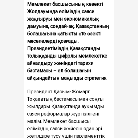
Мемлекет басшысының кезекті
Жолдауында еліміздің саяси
жаңғыруы мен экономикалық
дамуына, сондай-ақ, Қазақстанның
болашағына қатысты өте өзекті
мәселелерді қозғады.
Президентіміздің Қазақстанды
толыққанды цифрлы мемлекетке
айналдыру жөніндегі тарихи
бастамасы – ел болашағын
айқындайтын маңызды стратегия.
Президент Қасым-Жомарт
Тоқаевтың бастамасымен соңғы
жылдары Қазақстанда ауқымды
саяси реформалар жүргізілгені
мәлім. Мемлекет басшысы
еліміздің саяси жүйесін одан әрі
жетілдіре түсу үшін парламенттік