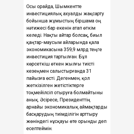
Осы орайда, Шымкентте
инвестициялық ахуалды жақсарту
бойынша жұмыстың біршама оң
нәтижесі бар екенін атап өткім
келеді. Нақты айтар болсақ, биыл
қаңтар-маусым айларында қала
экономикасына 359,9 млрд теңге
инвестиция тартылған. Бұл
көрсеткіш өткен жылғы тиісті
кезеңмен салыстырғанда 31
пайызға өсті. Дегенмен, қол
жеткізілген жетістіктерге
тоқмейілсіп отыруға болмайтыны
анық. Әсіресе, Президенттің
арнайы экономикалық аймақтарды
басқарудың тиімділігін арттыру
жөніндегі нұсқауы өте орынды деп
есептеймін.