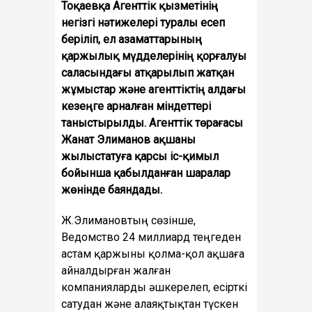
Тоқаевқа Агенттік қызметінің
негізгі нәтижелері туралы есеп
беріліп, ел азаматтарының
қаржылық мүдделерінің қорғалуы
саласындағы атқарылып жатқан
жұмыстар және агенттіктің алдағы
кезеңге арналған міндеттері
таныстырылды. Агенттік төрағасы
Жанат Элиманов ақшаны
жылыстатуға қарсы іс-қимыл
бойынша қабылданған шаралар
жөнінде баяндады.
Ж.Элимановтың сөзінше,
Ведомство 24 миллиард теңгеден
астам қаржыны қолма-қол ақшаға
айналдырған жалған
компанияларды әшкерелеп, есірткі
сатудан және алаяқтықтан түскен