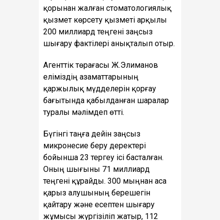
қорынан жалған стоматологиялық
қызмет көрсету қызметі арқылы
200 миллиард теңгені заңсыз
шығару фактілері анықталып отыр.
Агенттік төрағасы Ж.Элиманов
еліміздің азаматтарының
қаржылық мүдделерін қорғау
бағытында қабылданған шаралар
туралы мәлімдеп өтті.
Бүгінгі таңға дейін заңсыз
микронесие беру деректері
бойынша 23 тергеу ісі басталған.
Оның шығыны 71 миллиард
теңгені құрайды. 300 мыңнан аса
қарыз алушының берешегін
қайтару және есептен шығару
жұмысы жүргізіліп жатыр, 112