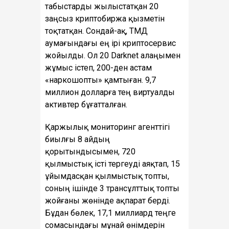
табыстарды жылыстатқан 20
заңсыз криптобиржа қызметін
тоқтатқан. Сондай-ақ, ТМД
аумағындағы ең ірі криптосервис
жойылды. Ол 20 Darknet алаңымен
жұмыс істеп, 200-ден астам
«наркошопты» қамтыған. 9,7
миллион долларға тең виртуалды
активтер бұғатталған.
Қаржылық мониторинг агенттігі
биылғы 8 айдың
қорытындысымен, 720
қылмыстық істі тергеуді аяқтап, 15
ұйымдасқан қылмыстық топты,
соның ішінде 3 трансұлттық топты
жойғаны жөнінде ақпарат берді.
Бұдан бөлек, 17,1 миллиард теңге
сомасындағы мұнай өнімдерін