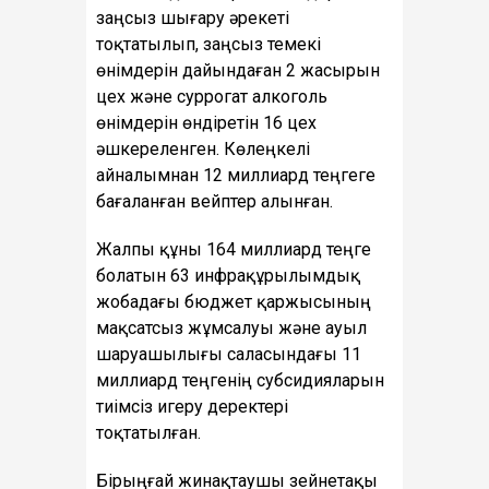
заңсыз шығару әрекеті
тоқтатылып, заңсыз темекі
өнімдерін дайындаған 2 жасырын
цех және суррогат алкоголь
өнімдерін өндіретін 16 цех
әшкереленген. Көлеңкелі
айналымнан 12 миллиард теңгеге
бағаланған вейптер алынған.
Жалпы құны 164 миллиард теңге
болатын 63 инфрақұрылымдық
жобадағы бюджет қаржысының
мақсатсыз жұмсалуы және ауыл
шаруашылығы саласындағы 11
миллиард теңгенің субсидияларын
тиімсіз игеру деректері
тоқтатылған.
Бірыңғай жинақтаушы зейнетақы