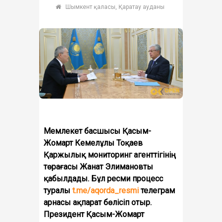
Шымкент қаласы, Қаратау ауданы
Мемлекет басшысы
Қасым-
Жомарт Кемелұлы Тоқаев
Қ
аржылық мониторинг агенттігінің
төрағасы
Ж
анат
Э
лимановты
қабылдады
.
Бұл ресми процесс
туралы
t.me/aqorda_resmi
телеграм
арнасы ақпарат бөлісіп отыр.
Президент Қасым-Жомарт