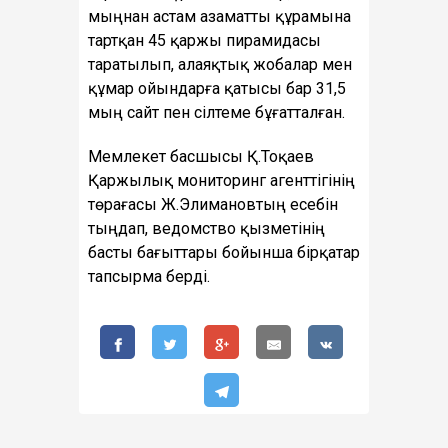
мыңнан астам азаматты құрамына
тартқан 45 қаржы пирамидасы
таратылып, алаяқтық жобалар мен
құмар ойындарға қатысы бар 31,5
мың сайт пен сілтеме бұғатталған.
Мемлекет басшысы Қ.Тоқаев
Қаржылық мониторинг агенттігінің
төрағасы Ж.Элимановтың есебін
тыңдап, ведомство қызметінің
басты бағыттары бойынша бірқатар
тапсырма берді.