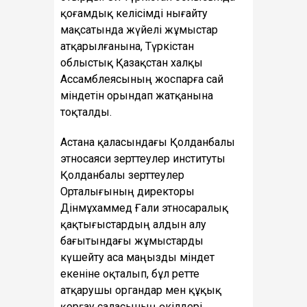
қоғамдық келісімді нығайту
мақсатында жүйелі жұмыстар
атқарылғанына, Түркістан
облыстық Қазақстан халқы
Ассамблеясының жоспарға сай
міндетін орындап жатқанына
тоқталды.
Астана қаласындағы Қолданбалы
этносаяси зерттеулер институты
Қолданбалы зерттеулер
Орталығының директоры
Дінмұхаммед Ғали этносаралық
қақтығыстардың алдын алу
бағытындағы жұмыстарды
күшейту аса маңызды міндет
екеніне оқталып, бұл ретте
атқарушы органдар мен құқық
қорғау саласының өкілдері