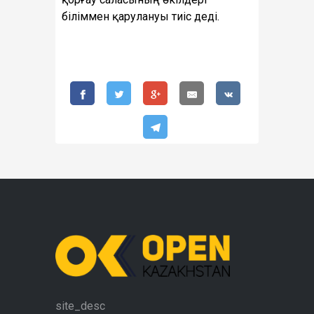
біліммен қарулануы тиіс деді.
site_desc