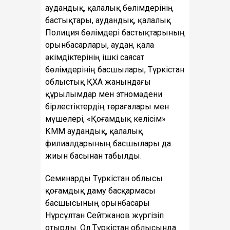
аудандық, қалалық бөлімдерінің
бастықтары, аудандық, қалалық
Полиция бөлімдері бастықтарының
орынбасарлары, аудан, қала
әкімдіктерінің ішкі саясат
бөлімдерінің басшылары, Түркістан
облыстық ҚХА жанындағы
құрылымдар мен этномәдени
бірлестіктердің төрағалары мен
мүшелері, «Қоғамдық келісім»
КММ аудандық, қалалық
филиалдарының басшылары да
жиын басынан табылды.
Семинарды Түркістан облысы
қоғамдық даму басқармасы
басшысының орынбасары
Нұрсұлтан Сейтжанов жүргізіп
отырды. Ол Түркістан облысында