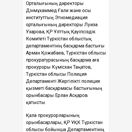
Орталығының директоры
Дінмұхаммед Ғали және осы
институттың Этномедиация
орталығының директоры Луиза
Узарова, ҚР Ұлттық Қауіпсіздік
Комитеті Түркістан облыстық
департаментінің басқарма бастығы
Арман Қожабаев, Түркістан облысы
прокуратурасының басқарма аға
прокуроры Күмісхан Таңатов,
Түркістан облысы Полиция
Департаменті Жергілікті полиция
қызметі басқармасы бастығының
орынбасары Ерлан Асқаров
қатысты.
Қала прокурорларының
орынбасарлары, ҚР ҰҚК Түркістан
облысы бойынша Департаментінің