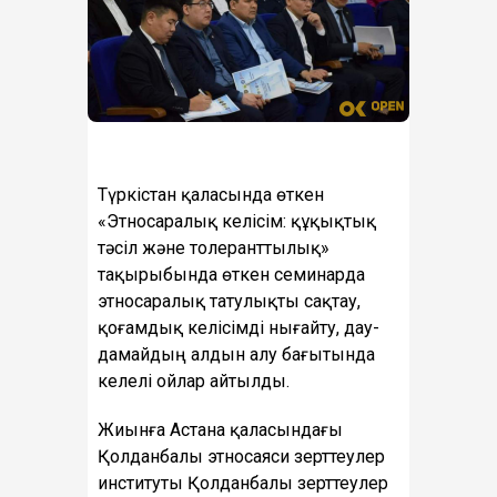
Түркістан қаласында өткен
«Этносаралық келісім: құқықтық
тәсіл және толеранттылық»
тақырыбында өткен семинарда
этносаралық татулықты сақтау,
қоғамдық келісімді нығайту, дау-
дамайдың алдын алу бағытында
келелі ойлар айтылды.
Жиынға Астана қаласындағы
Қолданбалы этносаяси зерттеулер
институты Қолданбалы зерттеулер