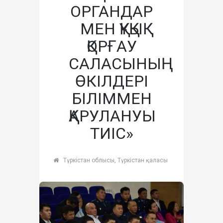
ОРГАНДАР
МЕН ҚҰҚЫҚ
ҚОРҒАУ
САЛАСЫНЫҢ
ӨКІЛДЕРІ
БІЛІММЕН
ҚАРУЛАНУЫ
ТИІС»
Түркістан облысы, Түркістан қаласы