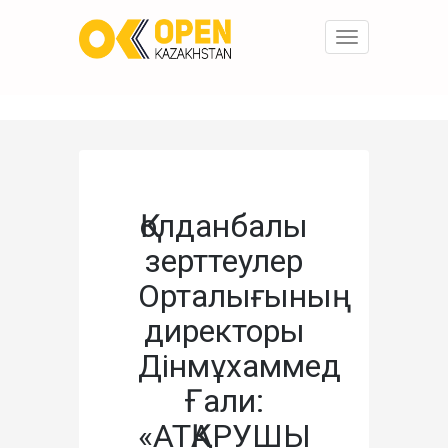
Toggle
navigation
Қолданбалы
зерттеулер
Орталығының
директоры
Дінмұхаммед
Ғали:
«АТҚАРУШЫ