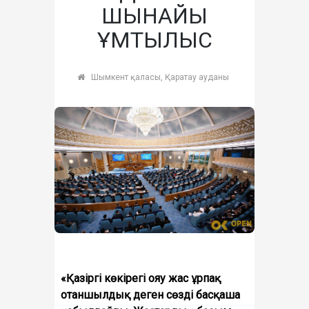
ШЫНАЙЫ
ҰМТЫЛЫС
Шымкент қаласы, Қаратау ауданы
«Қазіргі көкірегі ояу жас ұрпақ
отаншылдық деген сөзді басқаша