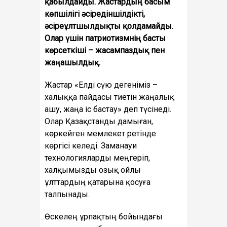
қабылдайды. Жастардың басым
көпшілігі әсіредіншілдікті,
әсіреұлтшылдықты қолдамайды.
Олар үшін патриотизмнің басты
көрсеткіші – жасампаздық пен
жаңашылдық.
Жастар «Елді сүю дегеніміз –
халыққа пайдасы тиетін жаңалық
ашу, жаңа іс бастау» деп түсінеді.
Олар Қазақстанды дамыған,
көркейген мемлекет ретінде
көргісі келеді. Заманауи
технологияларды меңгеріп,
халқымызды озық ойлы
ұлттардың қатарына қосуға
талпынады.
Өскелең ұрпақтың бойындағы