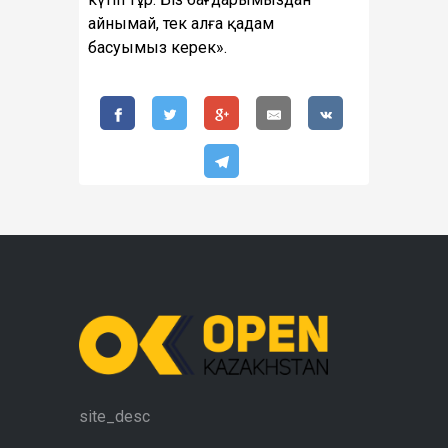
айнымай, тек алға қадам
басуымыз керек».
site_desc