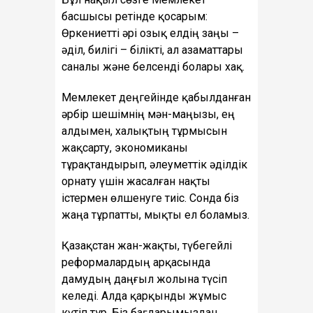
басшысы ретінде қосарым:
Өркениетті әрі озық елдің заңы –
әділ, билігі – білікті, ал азаматтары
саналы және белсенді болары хақ.
Мемлекет деңгейінде қабылданған
әрбір шешімнің мән-маңызы, ең
алдымен, халықтың тұрмысын
жақсарту, экономиканы
тұрақтандырып, әлеуметтік әділдік
орнату үшін жасалған нақты
істермен өлшенуге тиіс. Сонда біз
жаңа тұрпатты, мықты ел боламыз.
Қазақстан жан-жақты, түбегейлі
реформалардың арқасында
дамудың даңғыл жолына түсіп
келеді. Алда қарқынды жұмыс
күтіп тұр. Біз бағдарымыздан