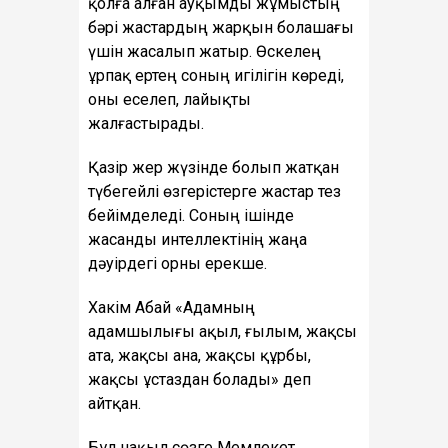
қолға алған ауқымды жұмыстың
бәрі жастардың жарқын болашағы
үшін жасалып жатыр. Өскелең
ұрпақ ертең соның игілігін көреді,
оны еселеп, лайықты
жалғастырады.
Қазір жер жүзінде болып жатқан
түбегейлі өзгерістерге жастар тез
бейімделеді. Соның ішінде
жасанды интеллектінің жаңа
дәуірдегі орны ерекше.
Хакім Абай «Адамның
адамшылығы ақыл, ғылым, жақсы
ата, жақсы ана, жақсы құрбы,
жақсы ұстаздан болады» деп
айтқан.
Бұл нақыл сөзге Мемлекет