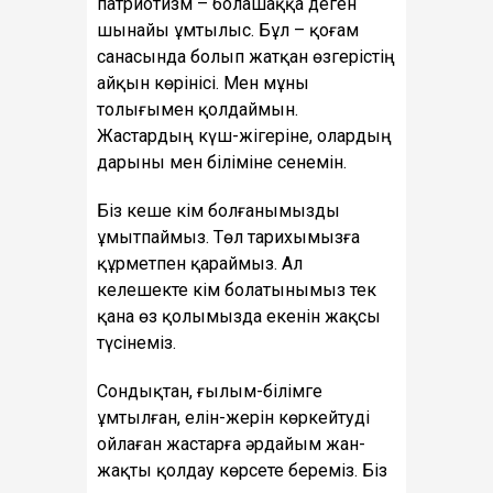
патриотизм – болашаққа деген
шынайы ұмтылыс. Бұл – қоғам
санасында болып жатқан өзгерістің
айқын көрінісі. Мен мұны
толығымен қолдаймын.
Жастардың күш-жігеріне, олардың
дарыны мен біліміне сенемін.
Біз кеше кім болғанымызды
ұмытпаймыз. Төл тарихымызға
құрметпен қараймыз. Ал
келешекте кім болатынымыз тек
қана өз қолымызда екенін жақсы
түсінеміз.
Сондықтан, ғылым-білімге
ұмтылған, елін-жерін көркейтуді
ойлаған жастарға әрдайым жан-
жақты қолдау көрсете береміз. Біз