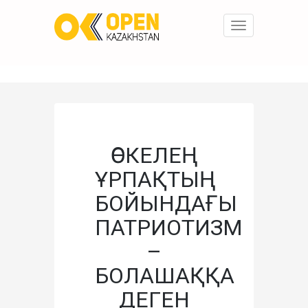
Toggle
navigation
ӨСКЕЛЕҢ
ҰРПАҚТЫҢ
БОЙЫНДАҒЫ
ПАТРИОТИЗМ
–
БОЛАШАҚҚА
ДЕГЕН