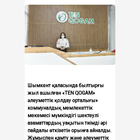
Шымкент қаласында былтырғы
жыл ашылған «TEN QOGAM»
әлеуметтік қолдау орталығы»
коммуналдық мемлекеттік
мекемесі мүмкіндігі шектеулі
азаматтардың уақытын тиімді әрі
пайдалы өткізетін орынға айналды.
Жұмыспен қамту және әлеуметтік