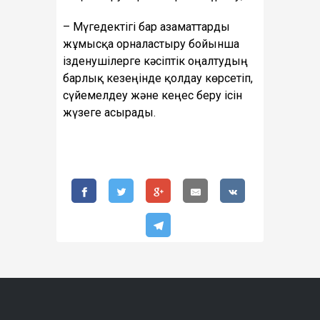
– Мүгедектігі бар азаматтарды
жұмысқа орналастыру бойынша
ізденушілерге кәсіптік оңалтудың
барлық кезеңінде қолдау көрсетіп,
сүйемелдеу және кеңес беру ісін
жүзеге асырады.