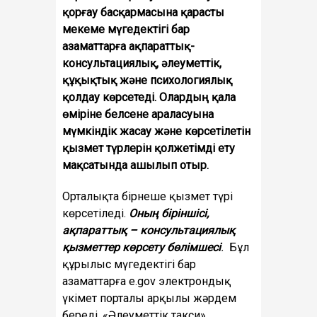
қорғау басқармасына қарасты
мекеме мүгедектігі бар
азаматтарға ақпараттық-
консультациялық, әлеуметтік,
құқықтық және психологиялық
қолдау көрсетеді. Олардың қала
өміріне белсене араласуына
мүмкіндік жасау және көрсетілетін
қызмет түрлерін қолжетімді ету
мақсатында ашылып отыр.
Орталықта бірнеше қызмет түрі
көрсетіледі.
Оның біріншісі,
ақпараттық – консультациялық
қызметтер көрсету
бөлімшесі
.
Бұл
құрылыс мүгедектігі бар
азаматтарға e.gov электрондық
үкімет порталы арқылы жәрдем
береді, «Әлеуметтік такси»