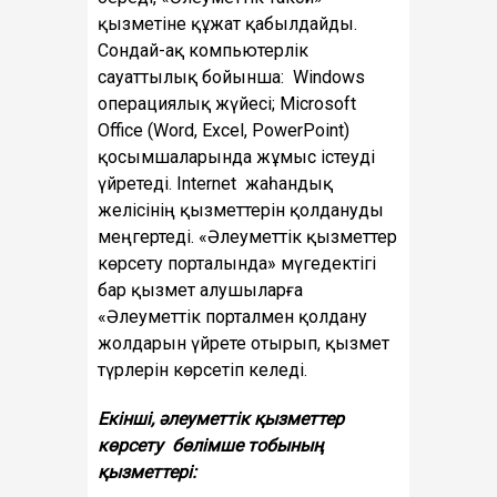
қызметіне құжат қабылдайды.
Сондай-ақ компьютерлік
сауаттылық бойынша: Windows
операциялық жүйесі; Microsoft
Office (Word, Excel, PowerPoint)
қосымшаларында жұмыс істеуді
үйретеді. Internet жаһандық
желісінің қызметтерін қолдануды
меңгертеді. «Әлеуметтік қызметтер
көрсету порталында» мүгедектігі
бар қызмет алушыларға
«Әлеуметтік порталмен қолдану
жолдарын үйрете отырып, қызмет
түрлерін көрсетіп келеді.
Екінші, әлеуметтік қызметтер
көрсету бөлімше тобының
қызметтері: