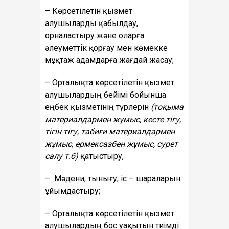
– Көрсетілетін қызмет
алушыларды қабылдау,
орналастыру және оларға
әлеуметтік қорғау мен көмекке
мұқтаж адамдарға жағдай жасау;
– Орталықта көрсетілетін қызмет
алушылардың бейімі бойынша
еңбек қызметінің түрлерін
(тоқыма
материалдармен жұмыс, кесте тігу,
тігін тігу, табиғи материалдармен
жұмыс, ермексазбен жұмыс, сурет
салу т.б)
қатыстыру,
– Мәдени, тынығу, іс – шараларын
ұйымдастыру;
– Орталықта көрсетілетін қызмет
алушылардың бос уақытын тиімді