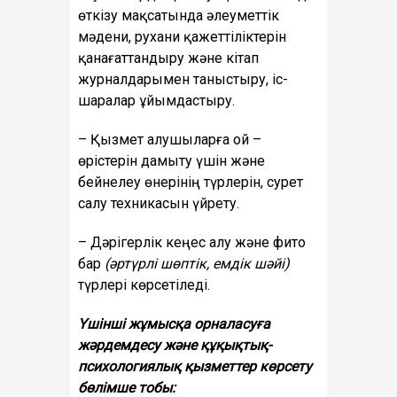
өткізу мақсатында әлеуметтік
мәдени, рухани қажеттіліктерін
қанағаттандыру және кітап
журналдарымен таныстыру, іс-
шаралар ұйымдастыру.
– Қызмет алушыларға ой –
өрістерін дамыту үшін және
бейнелеу өнерінің түрлерін, сурет
салу техникасын үйрету.
– Дәрігерлік кеңес алу және фито
бар
(әртүрлі шөптік, емдік шәйі)
түрлері көрсетіледі.
Үшінші ж
ұмысқа орналасуға
жәрдемдесу және құқықтық-
психологиялық қызметтер көрсету
бөлімше тобы: