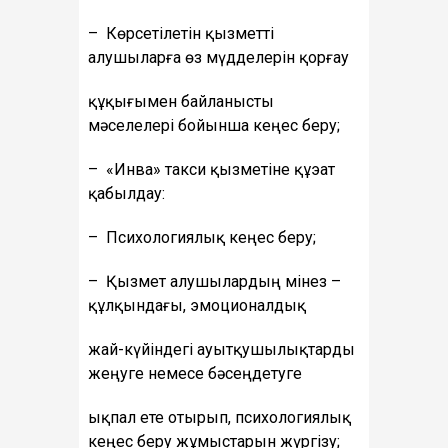
– Көрсетілетін қызметті
алушыларға өз мүдделерін қорғау
құқығымен байланысты
мәселелері бойынша кеңес беру;
– «Инва» такси қызметіне құэат
қабылдау:
– Психологиялық кеңес беру;
– Қызмет алушылардың мінез –
құлқындағы, эмоционалдық
жай-күйіндегі ауытқушылықтарды
жеңуге немесе бәсеңдетуге
ықпал ете отырып, психологиялық
кеңес беру жұмыстарын жүргізу;