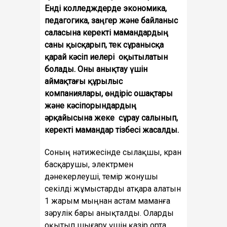
Енді колледждерде экономика,
педагогика, заңгер және байланыс
саласына керекті мамандардың
саны қысқарып, тек сұранысқа
қарай кәсіп иелері оқытылатын
болады. Оны анықтау үшін
аймақтағы құрылыс
компаниялары, өндіріс ошақтары
және кәсіпорындардың
әрқайысына жеке сұрау салынып,
керекті мамандар тізбесі жасалды.
Соның нәтижесінде сылақшы, кран
басқарушы, электрмен
дәнекерлеуші, темір жонушы
секілді жұмыстарды атқара алатын
1 жарым мыңнан астам маманға
зәрулік бары анықталды. Оларды
оқытып шығару үшін қазір орта