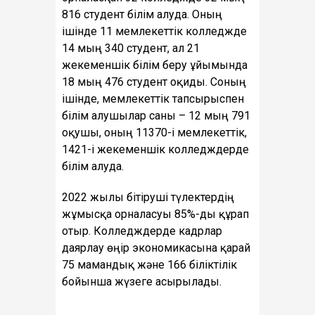
816 студент білім алуда. Оның
ішінде 11 мемлекеттік колледжде
14 мың 340 студент, ал 21
жекеменшік білім беру ұйымында
18 мың 476 студент оқиды. Соның
ішінде, мемлекеттік тапсырыспен
білім алушылар саны – 12 мың 791
оқушы, оның 11370-і мемлекеттік,
1421-і жекеменшік колледждерде
білім алуда.
2022 жылы бітіруші түлектердің
жұмысқа орналасуы 85%-ды құрап
отыр. Колледждерде кадрлар
даярлау өңір экономикасына қарай
75 мамандық және 166 біліктілік
бойынша жүзеге асырылады.