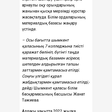
арнаулы оқу орындарының
жанынан қысқа мерзімді курстар
жасақталуда. Білім ордаларының
материалдық базасы жаңару
үстінде.
– Осы бағытта шымкент
қаласының 7 колледжына тиісті
қаражат
бөлініп, бүгінгі таңда
материалдық базамен әсіресе,
шетелден алдырылған тапшы
заттармен қамтамасыз етілді.
Соңғы үлгідегі құрал
жабдықтармен қамтамасыз етілді,-
дейді Шымкент қаласы білім
басқармасының басшысы Жанат
Тәжиева.
Алдағы уақытта 2022 жылға