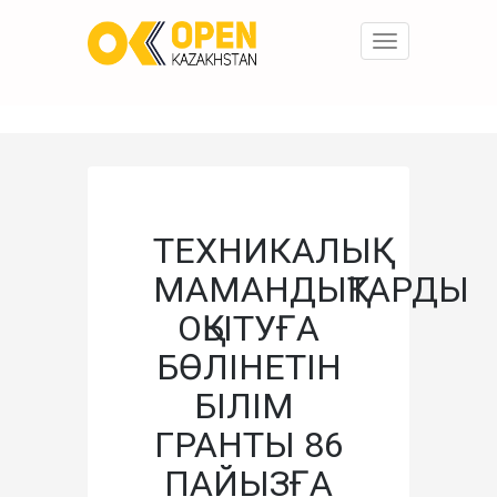
Toggle
navigation
ТЕХНИКАЛЫҚ
МАМАНДЫҚТАРДЫ
ОҚЫТУҒА
БӨЛІНЕТІН
БІЛІМ
ГРАНТЫ 86
ПАЙЫЗҒА