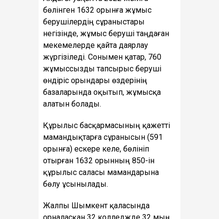
бөлінген 1632 орынға жұмыс
берушілердің сұраныстары
негізінде, жұмыс беруші таңдаған
мекемелерде қайта даярлау
жүргізіледі. Сонымен қатар, 760
жұмыссызды тапсырыс беруші
өндіріс орындары өздерінің
базаларында оқытып, жұмысқа
алатын болады.
Құрылыс басқармасының қажетті
мамандықтарға сұранысын (591
орынға) ескере келе, бөлініп
отырған 1632 орынның 850-ін
құрылыс саласы мамандарына
бөлу ұсынылады.
Жалпы Шымкент қаласында
орналасқан 32 колледжде 32 мың