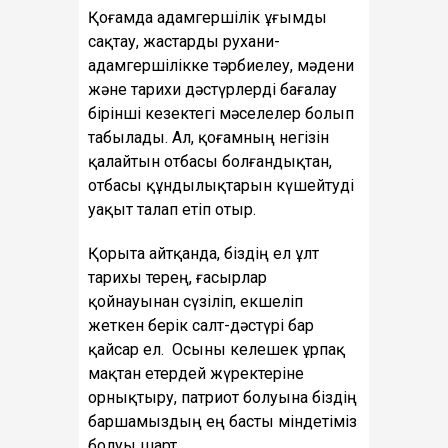
Қоғамда адамгершілік ұғымды
сақтау, жастарды рухани-
адамгершілікке тәрбиелеу, мәдени
және тарихи дәстүрлерді бағалау
бірінші кезектегі мәселелер болып
табылады. Ал, қоғамның негізін
қалайтын отбасы болғандықтан,
отбасы құндылықтарын күшейтуді
уақыт талап етіп отыр.
Қорыта айтқанда, біздің ел ұлт
тарихы терең, ғасырлар
қойнауынан сүзіліп, екшеліп
жеткен берік салт-дәстүрі бар
қайсар ел. Осыны келешек ұрпақ
мақтан етердей жүректеріне
орнықтыру, патриот болуына біздің
баршамыздың ең басты міндетіміз
болуы шарт.