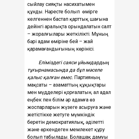
сыйлау сияқты насихатымен
құнды. Нәресте болып өмірге
келгеннен бастап қарттық шағына
дейінгі аралықта орындалатын салт
– жоралғылары жеткілікті. Мұның
бәрі адам өміріне бей – жай
қарамағандығының көрінісі.
Еліміздегі саяси ұйымдардың
тұғырнамасында да бұл мәселе
қалыс қалған емес.
Партияның
мақсаты – азаматтың құқықтары
мен мүдделері қорғалатын, ал адал
еңбек пен білім әр адамға өз
жоспарларын жүзеге асыруға және
жетістікке жетуге мүмкіндік
беретін демократиялық, әділетті
және өркендеген мемлекет құру
болып табылады. Болашақ дамуы