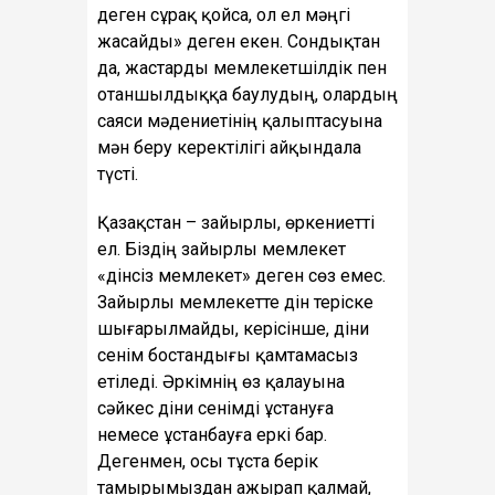
деген сұрақ қойса, ол ел мәңгі
жасайды» деген екен. Сондықтан
да, жастарды мемлекетшілдік пен
отаншылдыққа баулудың, олардың
саяси мәдениетінің қалыптасуына
мән беру керектілігі айқындала
түсті.
Қазақстан – зайырлы, өркениетті
ел. Біздің зайырлы мемлекет
«дінсіз мемлекет» деген сөз емес.
Зайырлы мемлекетте дін теріске
шығарылмайды, керісінше, діни
сенім бостандығы қамтамасыз
етіледі. Әркімнің өз қалауына
сәйкес діни сенімді ұстануға
немесе ұстанбауға еркі бар.
Дегенмен, осы тұста берік
тамырымыздан ажырап қалмай,