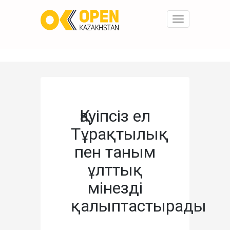
Toggle
navigation
Қауіпсіз ел
Тұрақтылық
пен таным
ұлттық
мінезді
қалыптастырады