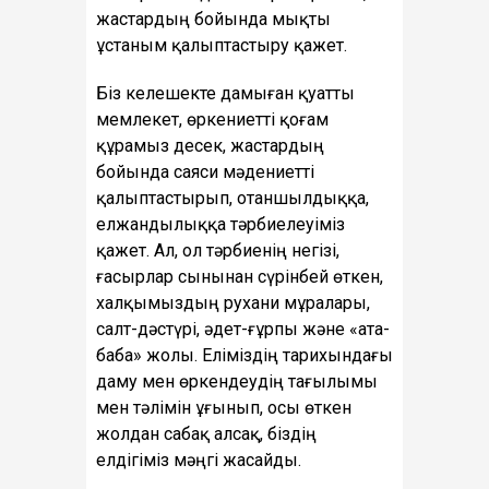
жастардың бойында мықты
ұстаным қалыптастыру қажет.
Біз келешекте дамыған қуатты
мемлекет, өркениетті қоғам
құрамыз десек, жастардың
бойында саяси мәдениетті
қалыптастырып, отаншылдыққа,
елжандылыққа тәрбиелеуіміз
қажет. Ал, ол тәрбиенің негізі,
ғасырлар сынынан сүрінбей өткен,
халқымыздың рухани мұралары,
салт-дәстүрі, әдет-ғұрпы және «ата-
баба» жолы. Еліміздің тарихындағы
даму мен өркендеудің тағылымы
мен тәлімін ұғынып, осы өткен
жолдан сабақ алсақ, біздің
елдігіміз мәңгі жасайды.