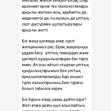
Мысалы, жапон халқын алсақ, олар
өркениет өріне тек технологиялары
арқылы жеткен жоқ, әдебиетін де,
мәдениетін де, ғылымын да ұлттық
салт-дәстүрмен ұштастырулары
арқылы жетті.
Біз жаңа қоғамда өмір сүріп
жатқанымыз рас, бірақ жаңалыққа
қадам басу- ұлттық тамырдан және
қастерлі құндылықтардан бас тарту
емес. Ал осы айтып отырған ұлттық
құндылықтарымыз бен ұлттық
ерекшеліктеріміздің бәрі кешегі
түркі халықтарының биік тұрағы
болып табылса керек.
Біз бұрын кімді қазақ дейтін едік?
Жеті атаға дейін қыз алыспайтын,