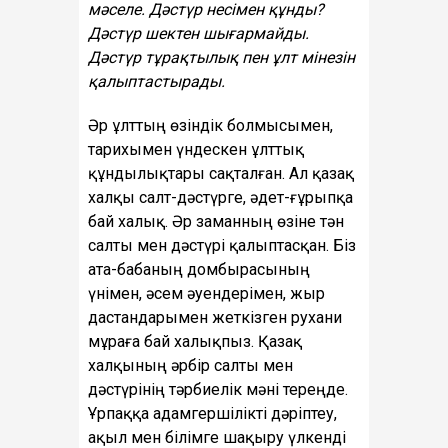
мәселе. Дәстүр несімен құнды?
Дәстүр шектен шығармайды.
Дәстүр тұрақтылық пен ұлт мінезін
қалыптастырады.
Әр ұлттың өзіндік болмысымен,
тарихымен үндескен ұлттық
құндылықтары сақталған. Ал қазақ
халқы салт-дәстүрге, әдет-ғұрыпқа
бай халық. Әр заманның өзіне тән
салты мен дәстүрі қалыптасқан. Біз
ата-бабаның домбырасының
үнімен, әсем әуендерімен, жыр
дастандарымен жеткізген рухани
мұраға бай халықпыз. Қазақ
халқының әрбір салты мен
дәстүрінің тәрбиелік мәні тереңде.
Ұрпаққа адамгершілікті дәріптеу,
ақыл мен білімге шақыру үлкенді