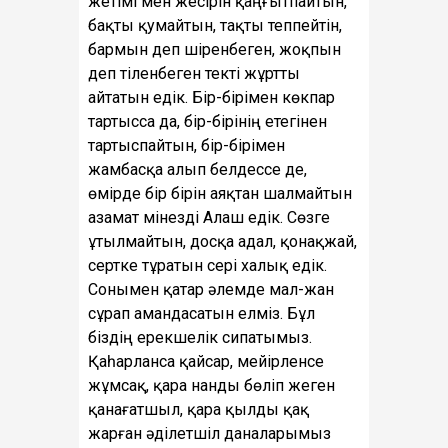
жетімі мен жесірін қаңғытпайтын,
бақты қумайтын, тақты теппейтін,
бармын деп шіренбеген, жоқпын
деп тіленбеген текті жұртты
айтатын едік. Бір-бірімен көкпар
тартысса да, бір-бірінің етегінен
тартыспайтын, бір-бірімен
жамбасқа алып белдессе де,
өмірде бір бірін аяқтан шалмайтын
азамат мінезді Алаш едік. Сөзге
ұтылмайтын, досқа адал, қонақжай,
сертке тұратын сері халық едік.
Сонымен қатар әлемде мал-жан
сұрап амандасатын елміз. Бұл
біздің ерекшелік сипатымыз.
Қаһарланса қайсар, мейірленсе
жұмсақ, қара нанды бөліп жеген
қанағатшыл, қара қылды қақ
жарған әділетшіл даналарымыз