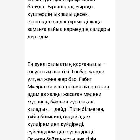
болуда. Біріншіден, сыртқы
күштердің ықпалы десек,
екіншіден өз дәстүрімізді жаңа
заманға лайық көрмеудің салдары
дер едім.
Ең әуелі халықтың қорғанышы –
ол ұлттың ана тілі. Тіл бар жерде
ұлт, ел және жер бар. Ғабит
Мүсірепов «ана тілінен айырылған
адам өз халқы жасаған мәдени
мұраның бәрінен құралақан
қалады», – дейді. Тілін білмеген,
түбін білмейді, ондай адам
күлдірем деп күйдіреді,
сүйсіндірем деп сүріндіреді.
Осыған байланысты ана тілін