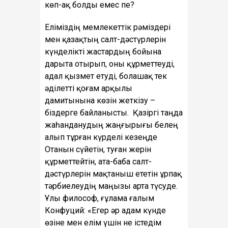
көп-ақ болды емес пе?
Еліміздің мемлекеттік рәміздері
мен қазақтың салт-дәстүрлерін
күнделікті жастардың бойына
дарыта отырып, оны құрметтеуді,
адал қызмет етуді, болашақ тек
әділетті қоғам арқылы
дамитынына көзін жеткізу –
біздерге байланысты. Қазіргі таңда
жаһанданудың жаңғырығы белең
алып тұрған күрделі кезеңде
Отанын сүйетін, туған жерін
құрметтейтін, ата-баба салт-
дәстүрлерін мақтаныш ететін ұрпақ
тәрбиелеудің маңызы арта түсуде.
Ұлы философ, ғұлама ғалым
Конфуций: «Егер әр адам күнде
өзіне мен елім үшін не істедім