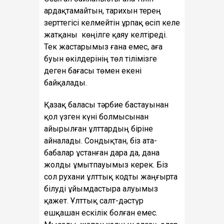
ардақтамайтын, тарихын терең
зерттегісі келмейтін ұрпақ өсіп келе
жатқаны көңілге қаяу келтіреді.
Тек жастарымыз ғана емес, аға
буын өкілдерінің төл тілімізге
деген бағасы төмен екені
байқалады.
Қазақ баласы тәрбие бастауынан
қол үзген күні болмысынан
айырылған ұлттардың біріне
айналады. Сондықтан, біз ата-
бабалар ұстанған дара да, дана
жолды ұмытпауымыз керек. Біз
сол рухани ұлттық кодты жаңғырта
білуді ұйымдастыра алуымыз
қажет. Ұлттық салт-дәстүр
ешқашан ескілік болған емес.