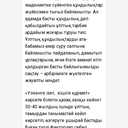
мәдениетке сүйенген құндылықтар
жүйесімен тығыз байланысты. Ал
адамда басты құндылық деп
қабылдайтын ұлттық тәрбие
әрдайым жоғары тұруы тиіс.
Ұлттық құндылықтарды ата-
бабамыз өмір сүру салтына
байланысты пайдаланып, дамытып
ұрпақтарына, яғни бізге аманат етіп
қалдырған басты байлығымызды
сақтау – әрбірімізге жүктелген
жауапты міндет.
«Үлкенге ізет, кішіге құрмет»
көрсете білетін қазақ халқы кейінгі
30-40 жылдың ішінде ұлттық
тамырдан танымастай кейіп
көрсетіп, өзгеруге ұшырай бастады.
Бұған түрлі факторлар себеп