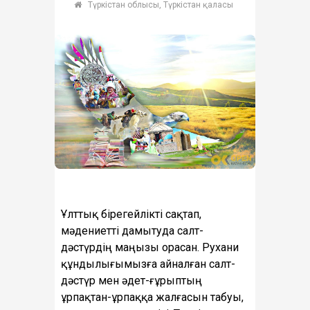
Түркістан облысы, Түркістан қаласы
Ұлттық бірегейлікті сақтап,
мәдениетті дамытуда салт-
дәстүрдің маңызы орасан. Рухани
құндылығымызға айналған салт-
дәстүр мен әдет-ғұрыптың
ұрпақтан-ұрпаққа жалғасын табуы,