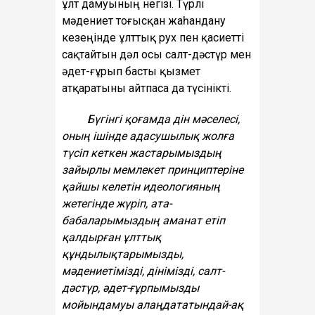
ұлт дамуының негізі. Түрлі
мәдениет тоғысқан жаһандану
кезеңінде ұлттық рух пен қасиетті
сақтайтын дәл осы салт-дәстүр мен
әдет-ғұрып басты қызмет
атқаратыны айтпаса да түсінікті.
Бүгінгі қоғамда дін мәселесі,
оның ішінде адасушылық жолға
түсіп кеткен жастарымыздың
зайырлы мемлекет принциптеріне
қайшы келетін идеологияның
жетегінде жүріп, ата-
бабаларымыздың аманат етіп
қалдырған ұлттық
құндылықтарымызды,
мәдениетімізді, дінімізді, салт-
дәстүр, әдет-ғұрпымызды
мойындамуы алаңдататындай-ақ